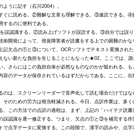
ように記す（石川2004）。
ぐに読める。②難解な文章も理解できる。③速読できる。④
用するのに便利である。
を誤認識する。②読み上げソフトが誤読する。③自分では誤り
術開発によって、視覚障害者が読書をする上での困難のかな
上記欠点の①と③について、OCRソフトでテキスト変換され
えない新たな負担を生じることにもなった★02。ここでは、誰
い。さらにはこの負担自体が必然なものなのかが疑われる。も
内容のデータが保存されているはずだからである。ここに、出
のは、スクリーンリーダーで音声化して読む場合だけではな
、そのための労力は相当軽減される。今日、点訳作業は、多く
る。この方法での点訳の過程は、まず、上記の「ハイテク読書
の誤認識を逐一修正する。つまり、欠点の①と③を補完する作
トで点字データに変換する。この段階で、漢字の読みや、点字