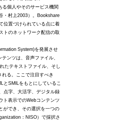
のある個人やそのサービス機関
2003）。Bookshare
して位置づけられている点に着
キストのネットワーク配信の取
mation System)を発展させ
のコンテンツは、音声ファイル、
クアップされたテキストファイル、そし
) から構成される。ここで注目すべき
たXMLとSMILをもとにしているこ
は、点字、大活字、デジタル録
ト表示でのWebコンテンツ
とができ、その選択を一つの
ganization：NISO）で採択さ