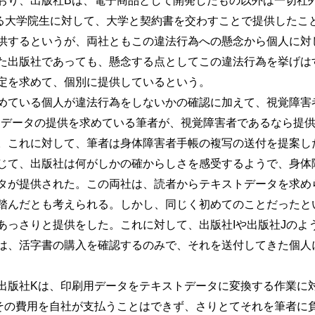
おり、出版社Bは、電子商品として開発したもの以外は一切社
る大学院生に対して、大学と契約書を交わすことで提供したこ
供するというが、両社ともこの違法行為への懸念から個人に対
た出版社であっても、懸念する点としてこの違法行為を挙げは
定を求めて、個別に提供しているという。
ている個人が違法行為をしないかの確認に加えて、視覚障害
トデータの提供を求めている筆者が、視覚障害者であるなら提
。これに対して、筆者は身体障害者手帳の複写の送付を提案し
じて、出版社は何がしかの確からしさを感受するようで、身体
タが提供された。この両社は、読者からテキストデータを求め
踏んだとも考えられる。しかし、同じく初めてのことだったと
あっさりと提供をした。これに対して、出版社Iや出版社Jのよ
は、活字書の購入を確認するのみで、それを送付してきた個人
版社Kは、印刷用データをテキストデータに変換する作業に
その費用を自社が支払うことはできず、さりとてそれを筆者に