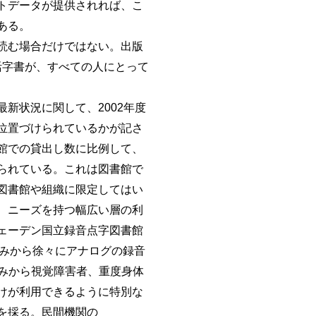
トデータが提供されれば、こ
ある。
読む場合だけではない。出版
活字書が、すべての人にとって
新状況に関して、2002年度
位置づけられているかが記さ
館での貸出し数に比例して、
られている。これは図書館で
図書館や組織に限定してはい
、ニーズを持つ幅広い層の利
ェーデン国立録音点字図書館
点字図書のみから徐々にアナログの録音
のみから視覚障害者、重度身体
けが利用できるように特別な
を採る。民間機関の