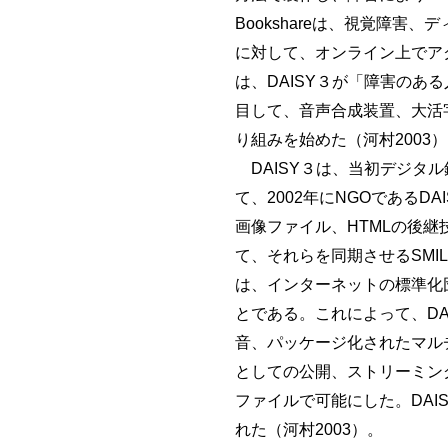
Bookshareは、視覚障
に対して、オンライン上でアク
は、DAISY３が「障害の
目して、音声合成装置、大活
り組みを始めた（河村2003
DAISY３は、当初デジタル録音図書の
て、2002年にNGOであるD
画像ファイル、HTMLの後継技術で
て、それらを同期させるSMIL2.0 (
は、インターネットの標準化団体であ
とである。これによって、D
音、パッケージ化されたマル
としての公開、ストリーミン
ファイルで可能にした。DAISY３は米
れた（河村2003）。