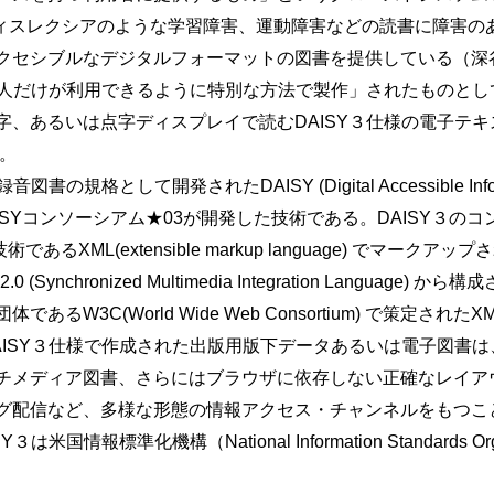
害、ディスレクシアのような学習障害、運動障害などの読書に障害
セシブルなデジタルフォーマットの図書を提供している（深谷・村上
ある人だけが利用できるように特別な方法で製作」されたものと
字、あるいは点字ディスプレイで読むDAISY３仕様の電子テ
）。
規格として開発されたDAISY (Digital Accessible Infor
AISYコンソーシアム★03が開発した技術である。DAISY３
あるXML(extensible markup language) でマー
Synchronized Multimedia Integration Language
るW3C(World Wide Web Consortium) で策定され
AISY３仕様で作成された出版用版下データあるいは電子図書
チメディア図書、さらにはブラウザに依存しない正確なレイアウ
グ配信など、多様な形態の情報アクセス・チャンネルをもつこ
国情報標準化機構（National Information Standards Or