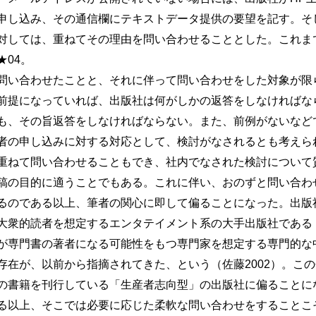
申し込み、その通信欄にテキストデータ提供の要望を記す。そ
対しては、重ねてその理由を問い合わせることとした。これま
04。
い合わせたことと、それに伴って問い合わせをした対象が限
前提になっていれば、出版社は何がしかの返答をしなければな
も、その旨返答をしなければならない。また、前例がないなど
者の申し込みに対する対応として、検討がなされるとも考えら
重ねて問い合わせることもでき、社内でなされた検討について
稿の目的に適うことでもある。これに伴い、おのずと問い合わ
るのである以上、筆者の関心に即して偏ることになった。出版
大衆的読者を想定するエンタテイメント系の大手出版社である
が専門書の著者になる可能性をもつ専門家を想定する専門的な
存在が、以前から指摘されてきた、という（佐藤2002）。こ
の書籍を刊行している「生産者志向型」の出版社に偏ることに
る以上、そこでは必要に応じた柔軟な問い合わせをすることこ