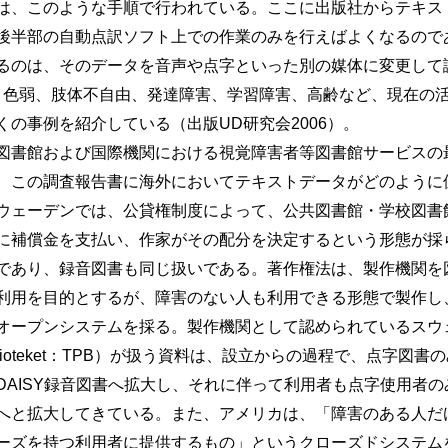
は、このような手順で行われている。ここに出版社からテキス
後半部の自動点訳ソフト上での作業のみを行えばよくなるので
のは、そのデータを音声や点字といった別の媒体に変更して
、色弱、肢体不自由、発達障害、学習障害、高齢など、現在の
の事例を紹介している（出版UD研究会2006）。
書館および国際機関における視覚障害者等図書館サービスの最
、この調査報告書に海外においてテキストデータがどのように
ウェーデンでは、公貸権制度によって、公共図書館・学校図書
に補償金を支払い、作家がその配分を決定するという形態が採
であり、録音図書も同じ扱いである。著作権法は、製作機関を
利用を目的とするが、障害のない人も利用できる形態で製作し
オープンシステムを採る。製作機関として認められているスウ
skriftsbiblioteket：TPB）が扱う資料は、設立からの過程で、
DAISY録音図書へ拡大し、それに伴って利用者も点字使用者
へと拡大してきている。また、アメリカは、「障害のある人だ
ーズを持つ利用者に提供するもの」というクローズドシステム