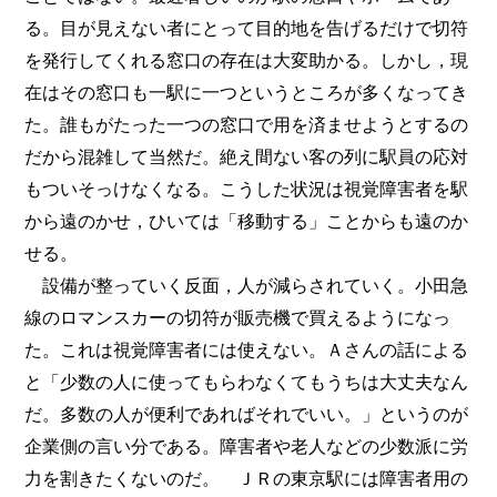
る。目が見えない者にとって目的地を告げるだけで切符
を発行してくれる窓口の存在は大変助かる。しかし，現
在はその窓口も一駅に一つというところが多くなってき
た。誰もがたった一つの窓口で用を済ませようとするの
だから混雑して当然だ。絶え間ない客の列に駅員の応対
もついそっけなくなる。こうした状況は視覚障害者を駅
から遠のかせ，ひいては「移動する」ことからも遠のか
せる。
設備が整っていく反面，人が減らされていく。小田急
線のロマンスカーの切符が販売機で買えるようになっ
た。これは視覚障害者には使えない。Ａさんの話による
と「少数の人に使ってもらわなくてもうちは大丈夫なん
だ。多数の人が便利であればそれでいい。」というのが
企業側の言い分である。障害者や老人などの少数派に労
力を割きたくないのだ。 ＪＲの東京駅には障害者用の