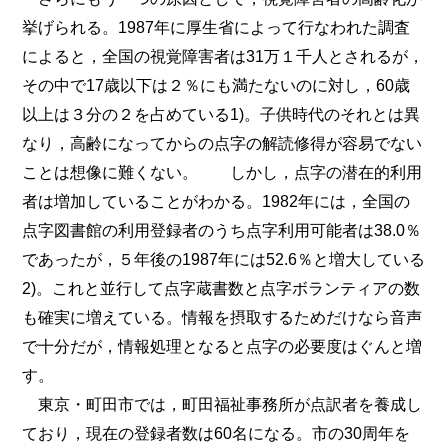
挙げられる。1987年に厚生省によって行なわれた調査
によると，全国の視覚障害者は31万１千人とされるが，
その中で17歳以下は２％にも満たないのに対し，60歳
以上は３分の２を占めている1)。子供時代のそれとは異
なり，高齢になってからの点字の解読修得が容易でない
ことは想像に難くない。 しかし，点字の潜在的利用
者は増加していることがわかる。1982年には，全国の
点字図書館の利用登録者のうち点字利用可能者は38.0％
であったが，５年後の1987年には52.6％と増大している
2)。これと並行して点字蔵書数と点字ボランティアの数
も確実に増えている。情報を摂取するためだけなら音声
で十分だが，情報処理となると点字の必要度はぐんと増
す。
東京・町田市では，町田福祉事務所が点訳者を養成し
ており，現在の登録者数は60名になる。市の30周年を