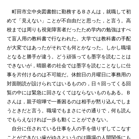
町田市立中央図書館に勤務するＢさんは，就職して初
めて「見えない」ことが不自由だと思った，と言う。高
校までは周りも視覚障害者だったため学内の勉強はすべ
て盲人用の教科書で行なわれた。大学では教科書の手配
が大変ではあったがそれでも何とかなった。しかし職場
となると勝手が違う。どう頑張っても墨字を読むことは
できないが，晴眼者の社会では墨字を読むことなしに仕
事を片付けるのは不可能だ。休館日の月曜日に事務用の
対面朗読が設けられてはいるものの，日々回ってくる回
覧の中には緊急に回さなくてはならないものもある。Ｂ
さんは，親子喧嘩で一番困るのは相手が黙り込んでしま
うときだと言う。職場でもまさにその通りで，何も読ん
でもらえなければ一歩も動くことができない。
自分に任されている仕事を人の手を借りずしてこなす
ことができない歯がゆさというのは職場の人間関係にも