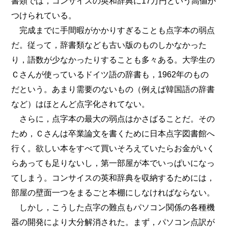
書類では，コンサイスの英和辞典に17万円という高値が
つけられている。
完成までに手間暇がかかりすぎることも点字本の弱点
だ。従って，辞書類なども古い版のものしかなかった
り，語数が少なかったりすることも多々ある。大学生の
Ｃさんが使っているドイツ語の辞書も，1962年のもの
だという。あまり需要のないもの（例えば韓国語の辞書
など）はほとんど点字化されてない。
さらに，点字本の最大の弱点はかさばることだ。その
ため，Ｃさんは卒業論文を書くために日本点字図書館へ
行く。欲しい本をすべて買いそろえていたらお金がいく
らあっても足りないし，第一部屋が本でいっぱいになっ
てしまう。コンサイスの英和辞典を収納するためには，
部屋の壁面一つをまるごと本棚にしなければならない。
しかし，こうした点字の難点もパソコン関係の各種機
器の開発により大分解消された。まず，パソコン点訳が