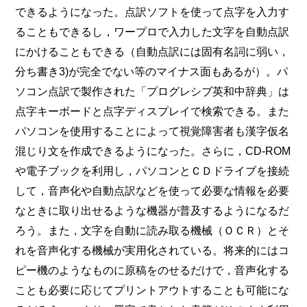
できるようになった。点訳ソフトを使って点字を入力す
ることもできるし，ワープロで入力した文字を自動点訳
にかけることもできる（自動点訳には固有名詞に弱い，
分ち書き3)が完全でない等のマイナス面もあるが）。パ
ソコン点訳で製作された「プログレシブ英和中辞典」は
点字キーボードと点字ディスプレイで検索できる。また
パソコンを使用することによって視覚障害者も漢字仮名
混じり文を作成できるようになった。さらに，CD-ROM
や電子ブックを利用し，パソコンとＣＤドライブを接続
して，音声化や自動点訳などを使って必要な情報を必要
なときに取り出せるような機器が普及するようになるだ
ろう。また，文字を自動に読み取る機械（ＯＣＲ）とそ
れを音声化する機械が実用化されている。将来的にはコ
ピー機のようなものに原稿をのせるだけで，音声化する
ことも必要に応じてプリントアウトすることも可能にな