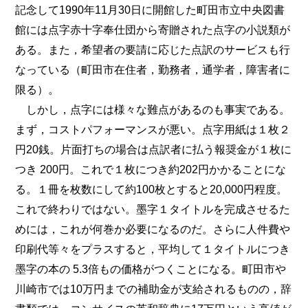
記念して1990年11月30日に開館した町田市立中央図書
館には点字赤十字奉仕団から寄贈された点字の小説類が
ある。また，希望者の要請に応じた点訳のサービスも行
なっている（町田市在住者，勤務者，通学者，障害者に
限る）。
しかし，点字には様々な難点があるのも事実である。
まず，コストパフォーマンスが悪い。点字用紙は１枚２
円20銭。片面打ちの場合は点訳者に払う報奨金が１枚に
つき 200円。これで１枚につき約202円かかることにな
る。１冊を枚数にして約100枚とすると20,000円程度。
これで終わりではない。墨字１タイトルを完成させるた
めには，これが何巻か必要になるのだ。さらに人件費や
印刷代等々をプラスすると，平均して１タイトルにつき
墨字の本の 5.3倍もの価格がつくことになる。町田市や
川崎市では10万円までの補助金が支給されるものの，辞