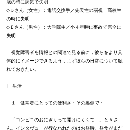
歳の時に病気で失明
◇Ｄさん（女性）：電話交換手／先天性の弱視，高校生
の時に失明
◇Ｅさん（男性）：大学院生／小４年時に事故で完全に
失明
視覚障害者を情報との関連で見る前に，彼らをより具
体的にイメージできるよう，まず彼らの日常について触
れておきたい。
Ⅰ 生活
１ 健常者にとっての便利さ・その裏側で・
「コンビニのおにぎりって開けにくくて…」とＡさ
ん。インタヴューが行なわれたのはお昼時。昼食がまだ