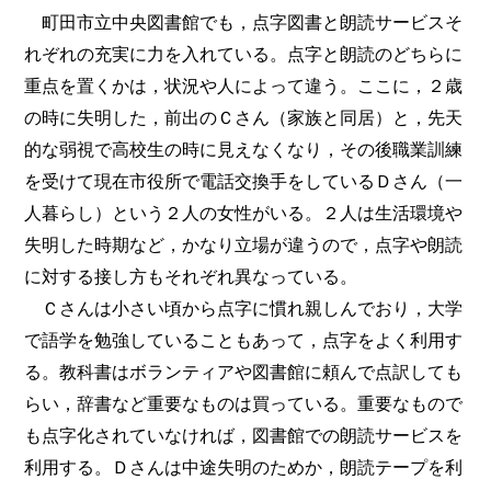
町田市立中央図書館でも，点字図書と朗読サービスそ
れぞれの充実に力を入れている。点字と朗読のどちらに
重点を置くかは，状況や人によって違う。ここに，２歳
の時に失明した，前出のＣさん（家族と同居）と，先天
的な弱視で高校生の時に見えなくなり，その後職業訓練
を受けて現在市役所で電話交換手をしているＤさん（一
人暮らし）という２人の女性がいる。２人は生活環境や
失明した時期など，かなり立場が違うので，点字や朗読
に対する接し方もそれぞれ異なっている。
Ｃさんは小さい頃から点字に慣れ親しんでおり，大学
で語学を勉強していることもあって，点字をよく利用す
る。教科書はボランティアや図書館に頼んで点訳しても
らい，辞書など重要なものは買っている。重要なもので
も点字化されていなければ，図書館での朗読サービスを
利用する。Ｄさんは中途失明のためか，朗読テープを利