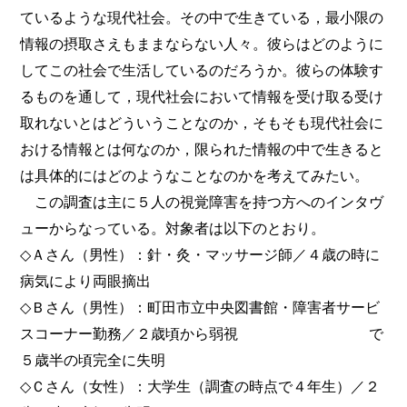
ているような現代社会。その中で生きている，最小限の
情報の摂取さえもままならない人々。彼らはどのように
してこの社会で生活しているのだろうか。彼らの体験す
るものを通して，現代社会において情報を受け取る受け
取れないとはどういうことなのか，そもそも現代社会に
おける情報とは何なのか，限られた情報の中で生きると
は具体的にはどのようなことなのかを考えてみたい。
この調査は主に５人の視覚障害を持つ方へのインタヴ
ューからなっている。対象者は以下のとおり。
◇Ａさん（男性）：針・灸・マッサージ師／４歳の時に
病気により両眼摘出
◇Ｂさん（男性）：町田市立中央図書館・障害者サービ
スコーナー勤務／２歳頃から弱視 で
５歳半の頃完全に失明
◇Ｃさん（女性）：大学生（調査の時点で４年生）／２