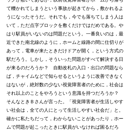
て轢かれてしまうという事故が起きてから，敷かれるよ
うになったそうだ。それでも，今でも落ちてしまう人は
いて，ただ点字ブロックを敷くだけではだめである。や
はり駅員がいないのは問題だという。一番良いのは，最
近できた南北線のように，ホームと線路の間に仕切りが
あって，電車が来たときだけドアが開く，という方式の
駅だろう。しかし，そういった問題がすべて解決する日
が来るのだろうか？ 自動改札の入口・出口の問題なら
ば，チャイムなどで知らせるというように改善できなく
はないが，絶対数の少ない視覚障害者のために，社会は
それ以上のことをやろうという意識を持つだろうか？
そんなときＢさんが言った。「視覚障害者が生活しやす
い社会は，全ての人にとって生活しやすい社会だ」と。
確かに私たちだって，わからないことがあったり，ホー
ムで問題が起こったときに駅員がいなければ困るだろ