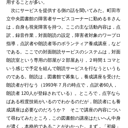
用することが多い。
次にサービスを提供する側の話を聞いてみた。町田市
立中央図書館の障害者サービスコーナーに勤めるＢさん
は，自身も視覚障害を持つ。ここの主な活動内容は，点
訳，録音作業，対面朗読の設定，障害者対象のワープロ
指導，点訳者や朗読者等のボランティア養成講座，など
である。ここでの対面朗読サービスのシステムは，対面
朗読室という専用の部屋が２部屋あり，２時間１コマと
いう感じで予定を組んで朗読サービスを行なうというも
のである。朗読は，図書館で募集し，養成講座を受けた
朗読者が行なう（1993年７月の時点で，点訳者60人，
朗読者 120人が登録されている）。ところで，点字なら
ばある程度技術がいるのでわかるのだが，朗読者にも養
成講座は必要なのだろうか？ そこで講座の内容につい
て尋ねてみたところ，この図書館の講座はたいへん中身
が濃く，本格的であることがわかった。まず，「初級」