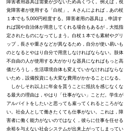
障害者用器具は需要が少ないため高くつく。例えば，視
覚障害者が使用する「白杖」。Ａさんによれば，あの杖
１本でも 5,000円程度する。障害者用の器具は，申請す
れば国や自治体が用意してくれる場合もあるが，大抵指
定されたものになってしまう。白杖１本でも素材やグリ
ップ，長さや重さなどが異なるため，自分が使い易いも
のとなるとやはり自分で用意しなければならない。肢体
不自由の人が使用する大がかりな器具になればもっと高
価だろうし，生活環境自体も変えていかなければならな
いため，設備投資にも大変な費用がかかることになる。
しかしそれ以上に年金を貰うことに抵抗を感じなくな
る最大の理由は，やはり「仕事がない」ことだ。学生が
アルバイトをしたいと思っても雇ってくれるところがな
い。社会人として働きたくても仕事がない。これは，障
害者に働く能力がないのではなく，彼らに仕事を任せる
余裕を与えない社会システムが出来上がってしまってい