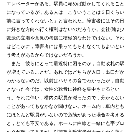
エレベーターがある。駅員に頼めば動かしてくれること
になっているが，ある人は「こういうことは３日くらい
前に言ってくれないと」と言われた。障害者にはその日
に好きな方向へ行く権利はないのだろうか。会社側は少
数派の立場や意見の考慮に積極的なわけではない。それ
はどこかに，障害者には乗ってもらわなくてもよいとい
う考えがあるからではないだろうか。
また，彼らにとって最近特に困るのが，自動改札の駅
が増えていることだ。あれではどちらが入口，出口だか
わからないのだ。以前はハサミの音でわかったが，自動
となった今では，女性の靴音に神経を集中させるとい
う。それに伴い，構内の駅員が減ったので，分からない
ことがあってもなかなか聞けない。ホーム内，車内とも
にほとんど駅員がいないので危険があった場合を考える
と，とても不安である。ホームに白線と一緒に点字ブロ
ックが敷いてあるが，以前視覚障害者がホームから落ち