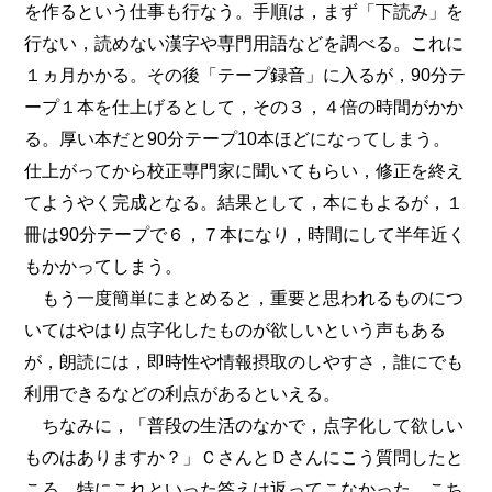
を作るという仕事も行なう。手順は，まず「下読み」を
行ない，読めない漢字や専門用語などを調べる。これに
１ヵ月かかる。その後「テープ録音」に入るが，90分テ
ープ１本を仕上げるとして，その３，４倍の時間がかか
る。厚い本だと90分テープ10本ほどになってしまう。
仕上がってから校正専門家に聞いてもらい，修正を終え
てようやく完成となる。結果として，本にもよるが，１
冊は90分テープで６，７本になり，時間にして半年近く
もかかってしまう。
もう一度簡単にまとめると，重要と思われるものにつ
いてはやはり点字化したものが欲しいという声もある
が，朗読には，即時性や情報摂取のしやすさ，誰にでも
利用できるなどの利点があるといえる。
ちなみに，「普段の生活のなかで，点字化して欲しい
ものはありますか？」ＣさんとＤさんにこう質問したと
ころ，特にこれといった答えは返ってこなかった。こち