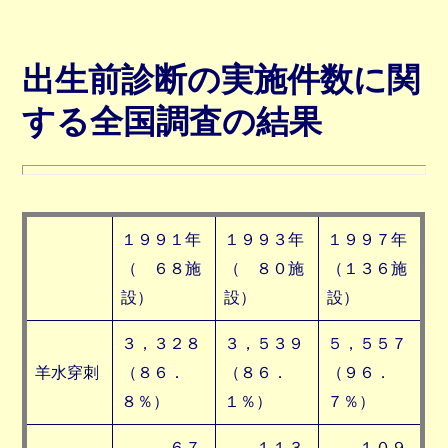
出生前診断の実施件数に関
する全国調査の結果
１９９１年
１９９３年
１９９７年
（ ６８施
（ ８０施
（１３６施
設）
設）
設）
３，３２８
３，５３９
５，５５７
羊水穿刺
（８６．
（８６．
（９６．
８％）
１％）
７％）
６７
１１３
１０９