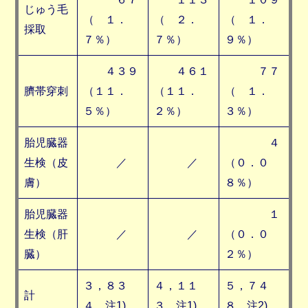
じゅう毛
（ １．
（ ２．
（ １．
採取
７％）
７％）
９％）
４３９
４６１
７７
臍帯穿刺
（１１．
（１１．
（ １．
５％）
２％）
３％）
胎児臓器
４
生検（皮
／
／
（０．０
膚）
８％）
胎児臓器
１
生検（肝
／
／
（０．０
臓）
２％）
３，８３
４，１１
５，７４
計
４ 注1)
３ 注1)
８ 注2)