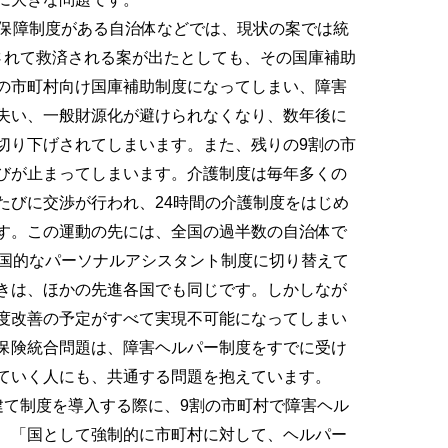
保障制度がある自治体などでは、現状の案では統
されて救済される案が出たとしても、その国庫補助
の市町村向け国庫補助制度になってしまい、障害
失い、一般財源化が避けられなくなり、数年後に
切り下げされてしまいます。また、残りの9割の市
びが止まってしまいます。介護制度は毎年多くの
たびに交渉が行われ、24時間の介護制度をはじめ
す。この運動の先には、全国の過半数の自治体で
全国的なパーソナルアシスタント制度に切り替えて
きは、ほかの先進各国でも同じです。しかしなが
度改善の予定がすべて実現不可能になってしまい
保険統合問題は、障害ヘルパー制度をすでに受け
ていく人にも、共通する問題を抱えています。
て制度を導入する際に、9割の市町村で障害ヘル
、「国として強制的に市町村に対して、ヘルパー