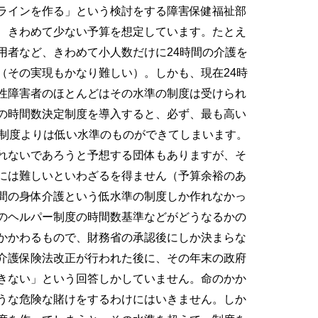
ラインを作る」という検討をする障害保健福祉部
、きわめて少ない予算を想定しています。たとえ
用者など、きわめて小人数だけに24時間の介護を
（その実現もかなり難しい）。しかも、現在24時
性障害者のほとんどはその水準の制度は受けられ
の時間数決定制度を導入すると、必ず、最も高い
の制度よりは低い水準のものができてしまいます。
れないであろうと予想する団体もありますが、そ
には難しいといわざるを得ません（予算余裕のあ
間の身体介護という低水準の制度しか作れなかっ
のヘルパー制度の時間数基準などがどうなるかの
かかわるもので、財務省の承認後にしか決まらな
介護保険法改正が行われた後に、その年末の政府
きない」という回答しかしていません。命のかか
うな危険な賭けをするわけにはいきません。しか