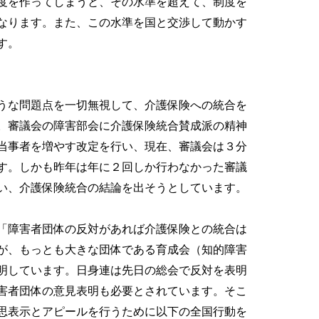
度を作ってしまうと、その水準を超えて、制度を
なります。また、この水準を国と交渉して動かす
す。
うな問題点を一切無視して、介護保険への統合を
。審議会の障害部会に介護保険統合賛成派の精神
当事者を増やす改定を行い、現在、審議会は３分
す。しかも昨年は年に２回しか行わなかった審議
い、介護保険統合の結論を出そうとしています。
「障害者団体の反対があれば介護保険との統合は
が、もっとも大きな団体である育成会（知的障害
明しています。日身連は先日の総会で反対を表明
害者団体の意見表明も必要とされています。そこ
思表示とアピールを行うために以下の全国行動を