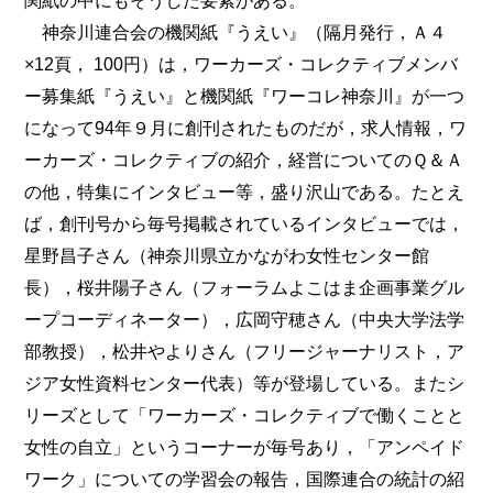
神奈川連合会の機関紙『うえい』（隔月発行，Ａ４
×12頁， 100円）は，ワーカーズ・コレクティブメンバ
ー募集紙『うえい』と機関紙『ワーコレ神奈川』が一つ
になって94年９月に創刊されたものだが，求人情報，ワ
ーカーズ・コレクティブの紹介，経営についてのＱ＆Ａ
の他，特集にインタビュー等，盛り沢山である。たとえ
ば，創刊号から毎号掲載されているインタビューでは，
星野昌子さん（神奈川県立かながわ女性センター館
長），桜井陽子さん（フォーラムよこはま企画事業グル
ープコーディネーター），広岡守穂さん（中央大学法学
部教授），松井やよりさん（フリージャーナリスト，ア
ジア女性資料センター代表）等が登場している。またシ
リーズとして「ワーカーズ・コレクティブで働くことと
女性の自立」というコーナーが毎号あり，「アンペイド
ワーク」についての学習会の報告，国際連合の統計の紹