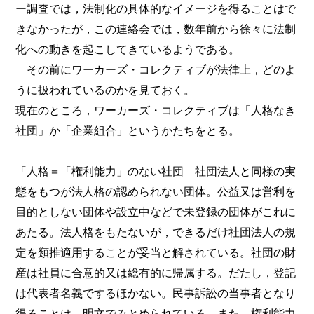
ー調査では，法制化の具体的なイメージを得ることはで
きなかったが，この連絡会では，数年前から徐々に法制
化への動きを起こしてきているようである。
その前にワーカーズ・コレクティブが法律上，どのよ
うに扱われているのかを見ておく。
現在のところ，ワーカーズ・コレクティブは「人格なき
社団」か「企業組合」というかたちをとる。
「人格＝「権利能力」のない社団 社団法人と同様の実
態をもつが法人格の認められない団体。公益又は営利を
目的としない団体や設立中などで未登録の団体がこれに
あたる。法人格をもたないが，できるだけ社団法人の規
定を類推適用することが妥当と解されている。社団の財
産は社員に合意的又は総有的に帰属する。だたし，登記
は代表者名義でするほかない。民事訴訟の当事者となり
得ることは，明文でみとめられている。また，権利能力