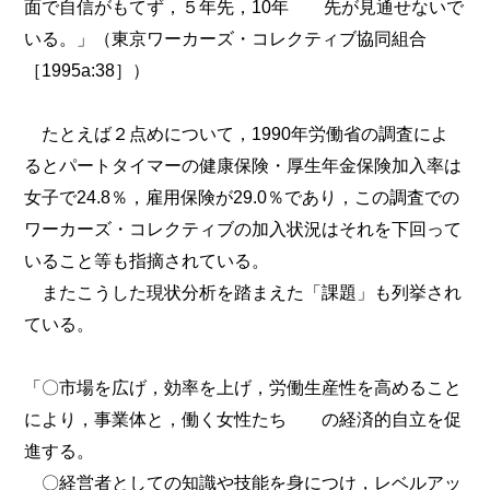
面で自信がもてず，５年先，10年 先が見通せないで
いる。」（東京ワーカーズ・コレクティブ協同組合
［1995a:38］）
たとえば２点めについて，1990年労働省の調査によ
るとパートタイマーの健康保険・厚生年金保険加入率は
女子で24.8％，雇用保険が29.0％であり，この調査での
ワーカーズ・コレクティブの加入状況はそれを下回って
いること等も指摘されている。
またこうした現状分析を踏まえた「課題」も列挙され
ている。
「〇市場を広げ，効率を上げ，労働生産性を高めること
により，事業体と，働く女性たち の経済的自立を促
進する。
〇経営者としての知識や技能を身につけ，レベルアッ