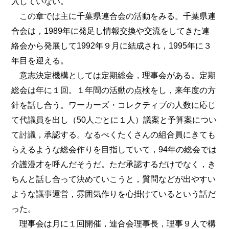
入していない。
この章では主に千葉県連合会の活動をみる。千葉県連
合会は，1989年に発足し情報交換や交流をしてきた連
絡会から発展して1992年９月に結成され，1995年に３
年目を迎える。
意志決定機構としては定期総会，理事会がある。定期
総会は年に１回。１年間の活動の点検をし，来年度の方
針を話し合う。ワーカーズ・コレクティブの人数に応じ
て代議員を出し（50人ごとに１人）議案と予算案につい
て討議，承認する。なるべくたくさんの組合員にきても
らえるような総会作りを目指していて，94年の総会では
介護漫才を呼んだそうだ。ただ承認するだけでなく，き
ちんと話し合って決めていこうと，質問などが出やすい
ような議事運営，雰囲気作りを心掛けているという話だ
った。
理事会は月に１回開催，連合会理事長，理事９人で構