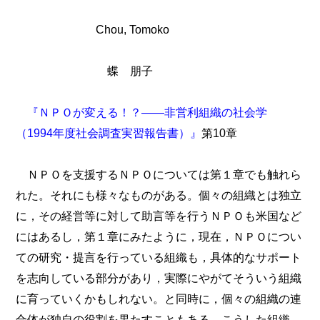
Chou, Tomoko
蝶 朋子
『ＮＰＯが変える！？――非営利組織の社会学
（1994年度社会調査実習報告書）』
第10章
ＮＰＯを支援するＮＰＯについては第１章でも触れら
れた。それにも様々なものがある。個々の組織とは独立
に，その経営等に対して助言等を行うＮＰＯも米国など
にはあるし，第１章にみたように，現在，ＮＰＯについ
ての研究・提言を行っている組織も，具体的なサポート
を志向している部分があり，実際にやがてそういう組織
に育っていくかもしれない。と同時に，個々の組織の連
合体が独自の役割を果たすこともある。こうした組織