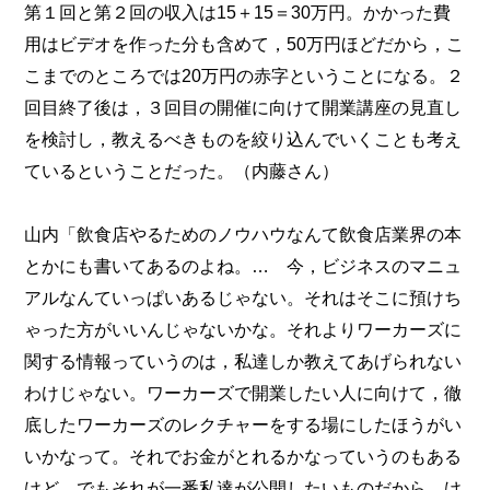
第１回と第２回の収入は15＋15＝30万円。かかった費
用はビデオを作った分も含めて，50万円ほどだから，こ
こまでのところでは20万円の赤字ということになる。２
回目終了後は，３回目の開催に向けて開業講座の見直し
を検討し，教えるべきものを絞り込んでいくことも考え
ているということだった。（内藤さん）
山内「飲食店やるためのノウハウなんて飲食店業界の本
とかにも書いてあるのよね。… 今，ビジネスのマニュ
アルなんていっぱいあるじゃない。それはそこに預けち
ゃった方がいいんじゃないかな。それよりワーカーズに
関する情報っていうのは，私達しか教えてあげられない
わけじゃない。ワーカーズで開業したい人に向けて，徹
底したワーカーズのレクチャーをする場にしたほうがい
いかなって。それでお金がとれるかなっていうのもある
けど，でもそれが一番私達が公開したいものだから。け