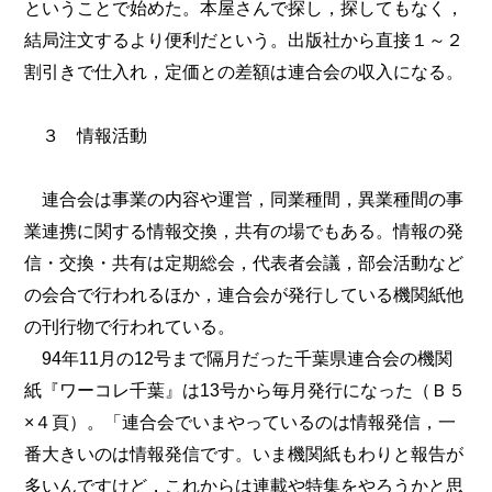
ということで始めた。本屋さんで探し，探してもなく，
結局注文するより便利だという。出版社から直接１～２
割引きで仕入れ，定価との差額は連合会の収入になる。
３ 情報活動
連合会は事業の内容や運営，同業種間，異業種間の事
業連携に関する情報交換，共有の場でもある。情報の発
信・交換・共有は定期総会，代表者会議，部会活動など
の会合で行われるほか，連合会が発行している機関紙他
の刊行物で行われている。
94年11月の12号まで隔月だった千葉県連合会の機関
紙『ワーコレ千葉』は13号から毎月発行になった（Ｂ５
×４頁）。「連合会でいまやっているのは情報発信，一
番大きいのは情報発信です。いま機関紙もわりと報告が
多いんですけど，これからは連載や特集をやろうかと思