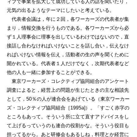
ィブで事業を拡大して成功している人の話を聞いたり，
元気の出るようなテーマにしたいと考えている。
代表者会議は，年に２回，各ワーカーズの代表者が集
まり，情報交換を行うものである。各ワーカーズから必
ず１人理事会に理事を出しているわけではないので，直
接話し合わなければいけないことを話し合い，伝えなけ
ればいけない情報を伝え，活動者の生の声を聞くために
開かれている。代表者１人だけでなく，次期代表者など
他の人も一緒に参加することができる。
東京ワーカーズ・コレクティブ協同組合のアンケート
調査によると，経営上の問題が生じたときの主な相談先
として，50％の人が連合会をあげている（東京ワーカー
ズ・コレクティブ協同組合［1995a]）。「すごく赤字の
ところもあって。そういう所に立て直すアドバイスをし
て上げるっていうのも連合の役割かな。そういう役目も
担ってるから。あと研修会もあるしね，料理とか経営に