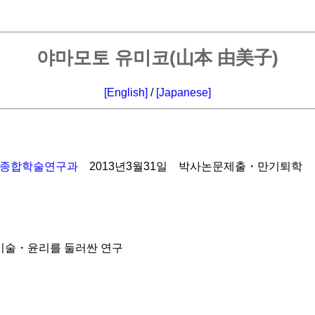
야마모토 유미코(山本 由美子)
[English]
/
[Japanese]
단종합학술연구과
2013년3월31일 박사논문제출・만기퇴학
기술・윤리를 둘러싼 연구