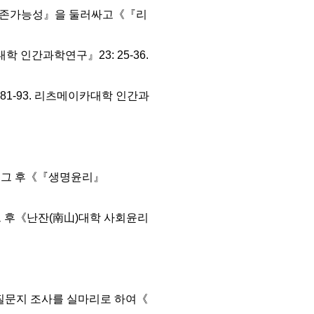
『생존가능성』을 둘러싸고《『리
 인간과학연구』23: 25-36.
81-93. 리츠메이카대학 인간과
과 그 후《『생명윤리』
 그 후《난잔(南山)대학 사회윤리
질문지 조사를 실마리로 하여《