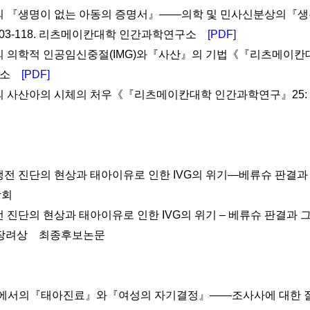
프랑스의 『생명이 없는 아동의 증명서』――의학 및 민사신분상의
03-118. 리츠메이칸대학 인간과학연구소
[PDF]
스의 의학적 인공임신중절(IMG)와『사산』의 기법《『리츠메이칸대학
구소
[PDF]
스의 사산아의 시체의 처우《『리츠메이칸대학 인간과학연구』25: 
 출생전 진단의 현상과 태아이유로 인한 IVG의 위기—베류슈 판결
학회
생전 진단의 현상과 태아이유로 인한 IVG의 위기 – 베류슈 판결과
장려상 최종후보논문
전진단에서의『태아진료』와『여성의 자기결정』――조사사에 대한 