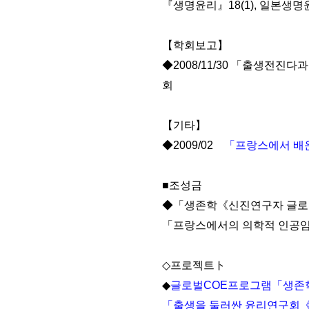
『생명윤리』18(1), 일본생
【학회보고】
◆2008/11/30 「출생전
회
【기타】
◆2009/02
「프랑스에서 배
■조성금
◆「생존학《신진연구자 글
「프랑스에서의 의학적 인공임
◇프로젝트ト
◆
글로벌COE프로그램「생존
「출생을 둘러싼 윤리연구회