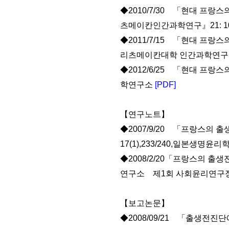
◆2010/7/30 「현대 
츠메이칸인간과학연구』21: 1
◆2011/7/15 「현대 프랑
리츠메이칸대학 인간과학연
◆2012/6/25 「현대 프랑
학연구소
[PDF]
【연구노트】
◆2007/9/20 「프랑스의
17(1),233/240,일본생명윤리
◆2008/2/20「프랑스의 출
연구소 제1회 사회윤리연구
【보고논문】
◆2008/09/21 「출생