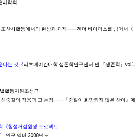
명윤리학회
진다과 조산사활동에서의 현상과 과제――젠더 바이어스를 넘어서《
운다는 것《
리츠메이칸대학 생존학연구센터 편 『생존학』vol1. 생
로벌활동지원조성금
신중절의 적응과 그 논점――『중절이 희망되지 않은 산아』에 대
학《창성거점원생 프로젝트
《
연구 멤버 2008년도