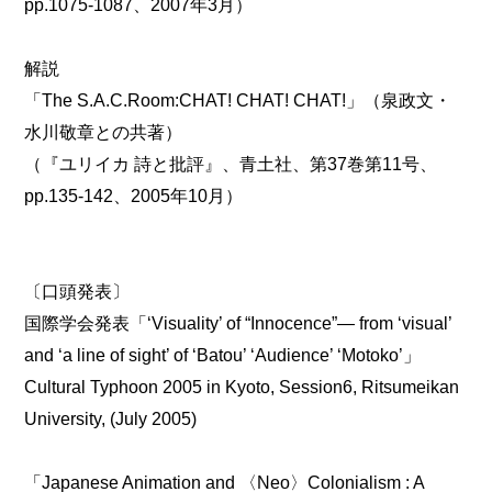
pp.1075-1087、2007年3月）
解説
「The S.A.C.Room:CHAT! CHAT! CHAT!」（泉政文・
水川敬章との共著）
（『ユリイカ 詩と批評』、青土社、第37巻第11号、
pp.135-142、2005年10月）
〔口頭発表〕
国際学会発表「‘Visuality’ of “Innocence”― from ‘visual’
and ‘a line of sight’ of ‘Batou’ ‘Audience’ ‘Motoko’」
Cultural Typhoon 2005 in Kyoto, Session6, Ritsumeikan
University, (July 2005)
「Japanese Animation and 〈Neo〉Colonialism : A