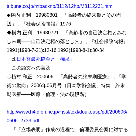
tribune.co.jp/mtbackno/3112/12hp/M3112231.htm
◆横内 正利 19980301 「高齢者の終末期とその周
辺」，『社会保険旬報』1976
◆横内 正利 19980721 「高齢者の自己決定権とみな
し末期――自己決定権の落とし穴」，『社会保険旬報』
1991(1998-7-21):12-16,1992(1998-8-1):30-34
cf.
日本尊厳死協会と「痴呆」
この論文への言及
◇植村 和正 200606 「高齢者の終末期医療」，『学
術の動向』2006年06月号（日本学術会議、特集 終末
期医療――医療・倫理・法の現段階）
http://www.h4.dion.ne.jp/~jssf/text/doukousp/pdf/200606/
0606_2733.pdf
「「立場表明」作成の過程で、倫理委員会案に対する