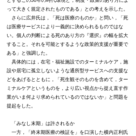
とするこの30年の時代環境と，制度・政策のあり方によ
って大きく規定されたものである」との考えを示した。
さらに広井氏は，「死は医療のものか」と問い，「死
は医療サービスにより一義的に決められるものではな
い。個人の判断による死のあり方の『選択』の幅を拡大
すること。それを可能とするような政策的支援が重要で
ある」と強調した。
具体的には，在宅・福祉施設でのターミナルケア，施
設や居宅に孤立しないような通所型サービスへの支援な
どをあげるとともに，「死生観そのものを含めて，ター
ミナルケアというものを，より広い視点から捉え直す作
業がいま何より求められているのではないか」と問題を
提起をした。
「みなし末期」は許されるか
一方，「終末期医療の検証を」を口演した横内正利氏