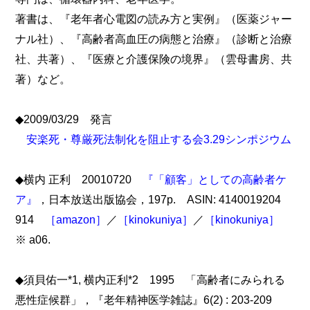
著書は、『老年者心電図の読み方と実例』（医薬ジャー
ナル社）、『高齢者高血圧の病態と治療』（診断と治療
社、共著）、『医療と介護保険の境界』（雲母書房、共
著）など。
◆2009/03/29 発言
安楽死・尊厳死法制化を阻止する会3.29シンポジウム
◆横内 正利 20010720
『「顧客」としての高齢者ケ
ア』
，日本放送出版協会，197p. ASIN: 4140019204
914
［amazon］
／
［kinokuniya］
／
［kinokuniya］
※ a06.
◆須貝佑一*1, 横内正利*2 1995 「高齢者にみられる
悪性症候群」，『老年精神医学雑誌』6(2) : 203-209