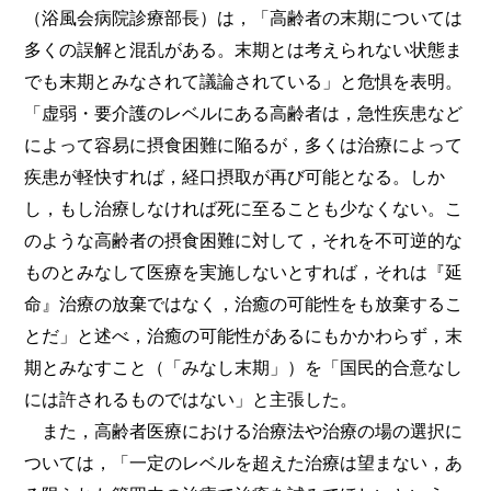
（浴風会病院診療部長）は，「高齢者の末期については
多くの誤解と混乱がある。末期とは考えられない状態ま
でも末期とみなされて議論されている」と危惧を表明。
「虚弱・要介護のレベルにある高齢者は，急性疾患など
によって容易に摂食困難に陥るが，多くは治療によって
疾患が軽快すれば，経口摂取が再び可能となる。しか
し，もし治療しなければ死に至ることも少なくない。こ
のような高齢者の摂食困難に対して，それを不可逆的な
ものとみなして医療を実施しないとすれば，それは『延
命』治療の放棄ではなく，治癒の可能性をも放棄するこ
とだ」と述べ，治癒の可能性があるにもかかわらず，末
期とみなすこと（「みなし末期」）を「国民的合意なし
には許されるものではない」と主張した。
また，高齢者医療における治療法や治療の場の選択に
ついては，「一定のレベルを超えた治療は望まない，あ