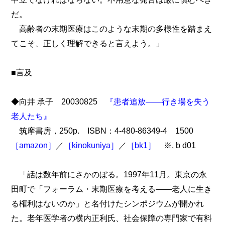
だ。
高齢者の末期医療はこのような末期の多様性を踏まえ
てこそ、正しく理解できると言えよう。」
■言及
◆向井 承子 20030825
『患者追放――行き場を失う
老人たち』
筑摩書房，250p. ISBN：4-480-86349-4 1500
［amazon］
／
［kinokuniya］
／
［bk1］
※, b d01
「話は数年前にさかのぼる。1997年11月。東京の永
田町で「フォーラム・末期医療を考える――老人に生き
る権利はないのか」と名付けたシンポジウムが開かれ
た。老年医学者の横内正利氏、社会保障の専門家で有料