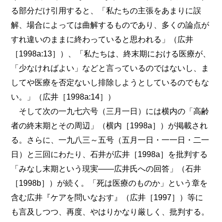
る部分だけ引用すると、「私たちの主張をあまりに誤
解、場合によっては曲解するものであり、多くの論点が
すれ違いのままに終わっていると思われる」（広井
［1998a:13］）、「私たちは、終末期における医療が、
「少なければよい」などと言っているのではないし、ま
してや医療を否定ないし排除しようとしているのでもな
い。」（広井［1998a:14］）
そして次の一九七六号（三月一日）には横内の「高齢
者の終末期とその周辺」（横内［1998a］）が掲載され
る。さらに、一九八三～五号（五月一日・一一日・二一
日）と三回にわたり、石井が広井［1998a］を批判する
「みなし末期という現実――広井氏への回答」（石井
［1998b］）が続く。「死は医療のものか」という章を
含む広井『ケアを問いなおす』（広井［1997］）等に
も言及しつつ、再度、やはりかなり厳しく、批判する。