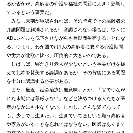
るか否かが、高齢者の介護や福祉の問題に大きく影響し
ているという事実だ。
みなし末期が容認されれば、その時点でその高齢者の
介護問題は解消されるが、容認されない場合は、徐々に
ADLレベルを低下させながらも長期間生存することにな
る。つまり、わが国では1人の高齢者に要する介護期間
や労力が北欧に比べ、圧倒的に大きいのである。
しばしば、寝たきり老人が少ないという事実だけを捉
えて北欧を賛美する論調があるが、その背後にある問題
を十分に認識する必要がある。
また、最近「延命治療は無意味」とか、「管でつなが
れた末期には尊厳がない」などと決めつける人たちが医
者のなかにも少なくない。しかし、どんな姿であって
も、少しでも生きたい、生きていてほしいと願う高齢者
や家族がいることを忘れてはならない。医師はあくまで
中立でなければならない。不用意な発言は厳に慎むべき