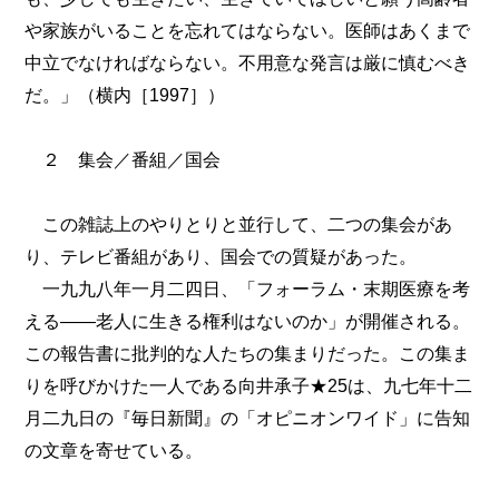
や家族がいることを忘れてはならない。医師はあくまで
中立でなければならない。不用意な発言は厳に慎むべき
だ。」（横内［1997］）
２ 集会／番組／国会
この雑誌上のやりとりと並行して、二つの集会があ
り、テレビ番組があり、国会での質疑があった。
一九九八年一月二四日、「フォーラム・末期医療を考
える――老人に生きる権利はないのか」が開催される。
この報告書に批判的な人たちの集まりだった。この集ま
りを呼びかけた一人である向井承子★25は、九七年十二
月二九日の『毎日新聞』の「オピニオンワイド」に告知
の文章を寄せている。