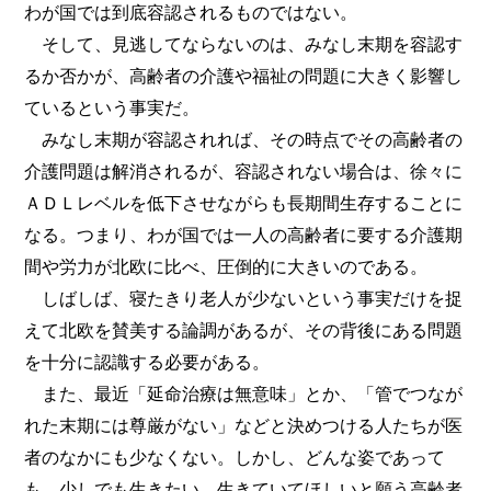
わが国では到底容認されるものではない。
そして、見逃してならないのは、みなし末期を容認す
るか否かが、高齢者の介護や福祉の問題に大きく影響し
ているという事実だ。
みなし末期が容認されれば、その時点でその高齢者の
介護問題は解消されるが、容認されない場合は、徐々に
ＡＤＬレベルを低下させながらも長期間生存することに
なる。つまり、わが国では一人の高齢者に要する介護期
間や労力が北欧に比べ、圧倒的に大きいのである。
しばしば、寝たきり老人が少ないという事実だけを捉
えて北欧を賛美する論調があるが、その背後にある問題
を十分に認識する必要がある。
また、最近「延命治療は無意味」とか、「管でつなが
れた末期には尊厳がない」などと決めつける人たちが医
者のなかにも少なくない。しかし、どんな姿であって
も、少しでも生きたい、生きていてほしいと願う高齢者