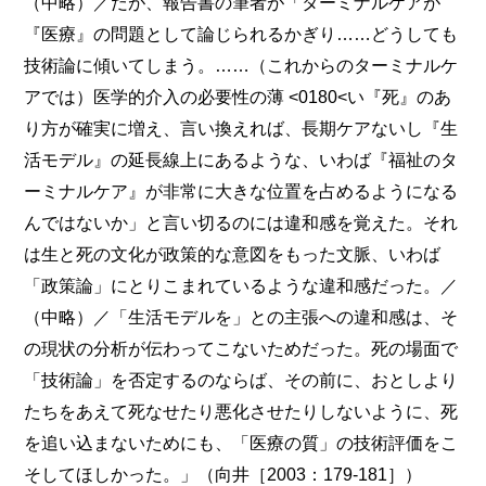
（中略）／だが、報告書の筆者が「ターミナルケアが
『医療』の問題として論じられるかぎり……どうしても
技術論に傾いてしまう。……（これからのターミナルケ
アでは）医学的介入の必要性の薄 <0180<い『死』のあ
り方が確実に増え、言い換えれば、長期ケアないし『生
活モデル』の延長線上にあるような、いわば『福祉のタ
ーミナルケア』が非常に大きな位置を占めるようになる
んではないか」と言い切るのには違和感を覚えた。それ
は生と死の文化が政策的な意図をもった文脈、いわば
「政策論」にとりこまれているような違和感だった。／
（中略）／「生活モデルを」との主張への違和感は、そ
の現状の分析が伝わってこないためだった。死の場面で
「技術論」を否定するのならば、その前に、おとしより
たちをあえて死なせたり悪化させたりしないように、死
を追い込まないためにも、「医療の質」の技術評価をこ
そしてほしかった。」（向井［2003：179-181］）