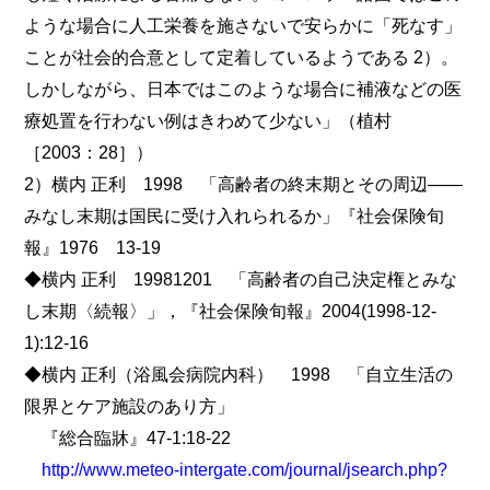
ような場合に人工栄養を施さないで安らかに「死なす」
ことが社会的合意として定着しているようである 2）。
しかしながら、日本ではこのような場合に補液などの医
療処置を行わない例はきわめて少ない」（植村
［2003：28］）
2）横内 正利 1998 「高齢者の終末期とその周辺――
みなし末期は国民に受け入れられるか」『社会保険旬
報』1976 13-19
◆横内 正利 19981201 「高齢者の自己決定権とみな
し末期〈続報〉」，『社会保険旬報』2004(1998-12-
1):12-16
◆横内 正利（浴風会病院内科） 1998 「自立生活の
限界とケア施設のあり方」
『総合臨牀』47-1:18-22
http://www.meteo-intergate.com/journal/jsearch.php?