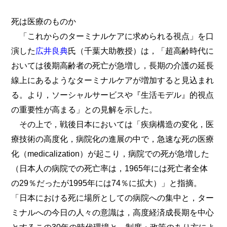
死は医療のものか
「これからのターミナルケアに求められる視点」を口
演した
広井良典
氏（千葉大助教授）は，「超高齢時代に
おいては後期高齢者の死亡が急増し，長期の介護の延長
線上にあるようなターミナルケアが増加すると見込まれ
る。より，ソーシャルサービスや『生活モデル』的視点
の重要性が高まる」との見解を示した。
その上で，戦後日本においては「疾病構造の変化，医
療技術の高度化，病院化の進展の中で，急速な死の医療
化（medicalization）が起こり，病院での死が急増した
（日本人の病院での死亡率は，1965年には死亡者全体
の29％だったが1995年には74％に拡大）」と指摘。
「日本における死に場所としての病院への集中と，ター
ミナルへの今日の人々の意識は，高度経済成長期を中心