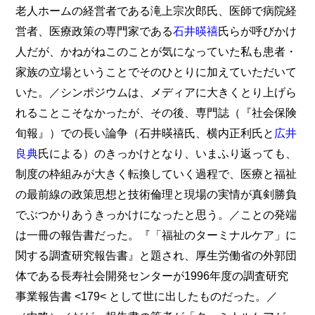
老人ホームの経営者である滝上宗次郎氏、医師で病院経
営者、医療政策の専門家である
石井暎禧
氏らが呼びかけ
人だが、かねがねこのことが気になっていた私も患者・
家族の立場ということでそのひとりに加えていただいて
いた。／シンポジウムは、メディアに大きくとり上げら
れることこそなかったが、その後、専門誌（『社会保険
旬報』）での長い論争（石井暎禧氏、横内正利氏と
広井
良典
氏による）のきっかけとなり、いまふり返っても、
制度の枠組みが大きく転換していく過程で、医療と福祉
の最前線の政策思想と技術倫理と現場の実情が真剣勝負
でぶつかりあうきっかけになったと思う。／ことの発端
は一冊の報告書だった。『「福祉のターミナルケア」に
関する調査研究報告書』と題され、厚生労働省の外郭団
体である長寿社会開発センターが1996年度の調査研究
事業報告書 <179< として世に出したものだった。／