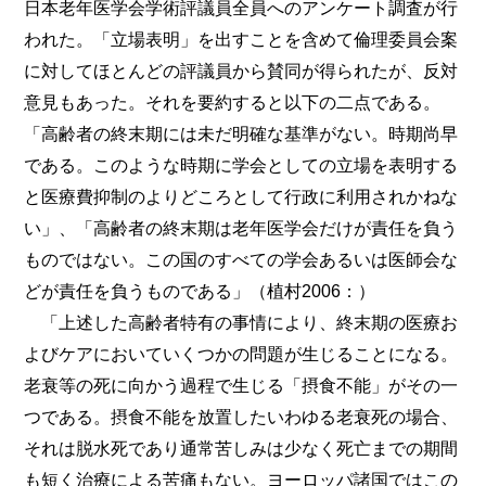
日本老年医学会学術評議員全員へのアンケート調査が行
われた。「立場表明」を出すことを含めて倫理委員会案
に対してほとんどの評議員から賛同が得られたが、反対
意見もあった。それを要約すると以下の二点である。
「高齢者の終末期には未だ明確な基準がない。時期尚早
である。このような時期に学会としての立場を表明する
と医療費抑制のよりどころとして行政に利用されかねな
い」、「高齢者の終末期は老年医学会だけが責任を負う
ものではない。この国のすべての学会あるいは医師会な
どが責任を負うものである」（植村2006：）
「上述した高齢者特有の事情により、終末期の医療お
よびケアにおいていくつかの問題が生じることになる。
老衰等の死に向かう過程で生じる「摂食不能」がその一
つである。摂食不能を放置したいわゆる老衰死の場合、
それは脱水死であり通常苦しみは少なく死亡までの期間
も短く治療による苦痛もない。ヨーロッパ諸国ではこの