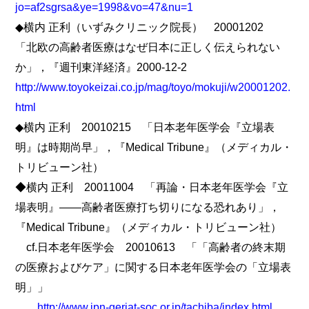
jo=af2sgrsa&ye=1998&vo=47&nu=1
◆横内 正利（いずみクリニック院長） 20001202
「北欧の高齢者医療はなぜ日本に正しく伝えられない
か」，『週刊東洋経済』2000-12-2
http://www.toyokeizai.co.jp/mag/toyo/mokuji/w20001202.
html
◆横内 正利 20010215 「日本老年医学会『立場表
明』は時期尚早」，『Medical Tribune』（メディカル・
トリビューン社）
◆横内 正利 20011004 「再論・日本老年医学会『立
場表明』――高齢者医療打ち切りになる恐れあり」，
『Medical Tribune』（メディカル・トリビューン社）
cf.日本老年医学会 20010613 「「高齢者の終末期
の医療およびケア」に関する日本老年医学会の「立場表
明」」
http://www.jpn-geriat-soc.or.jp/tachiba/index.html