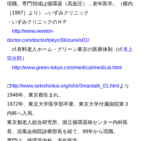
現職。専門領域は循環器（高血圧），老年医学。（横内
［1997］より）→いずみクリニック
・いずみクリニックのＨＰ
http://www.newton-
doctor.com/doctor/tokyo39/izumi/s01/
cf.有料老人ホーム・グリーン東京の医療体制（cf.
滝上
宗次郎
）
http://www.green-tokyo.com/medical/medical.html
□
http://www.sekishinkai.org/ishii/3mantalk_01.html
より
1946年、東京都生まれ。
1972年、東京大学医学部卒業。東京大学付属病院第３
内科へ入局。
東京都老人総合研究所、国立循環器病センター内科医
長、浴風会病院診療部長を経て、99年から現職。
専門は、循環器内科、老年医学。