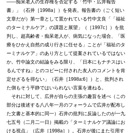
――痴呆老人の生存権を否定する「竹中・広井報告
書」」（石井［1998a］）を発表。報告書の（ごく短い
文章だが）第一章として置かれている竹中文良「「福祉
のターミナルケア」の課題と展望」（［1997c］）を批
判し、超高齢者・痴呆老人が、病気になった場合、「医
療をひかえ自然の成り行きに任せる」ことが「福祉のタ
ーミナルケア」のあり方として提案されているではない
か。竹中論文の結論をみる限り、「日本にもナチスはい
るんですね」とのコピーに付された友人のコメントを肯
定せざるを得ない」（石井［1998a:6］）と、批判され
た側もそう平静ではいられない言葉を連ねる。
それに対して、広井が自らの主張の趣旨を述べ（この
部分は後述する八八年一月のフォーラムで広井が配布し
た文書と基本的に同一）石井の批判に反論したのが一九
七五号（二月二一日）掲載の「ターミナルケア議論にお
ける視点」（広井［1998a］）。石井が後にまた引用す