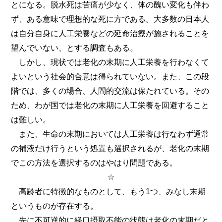
とになる。脱水死は苦痛が少なく、体の醜い変化も伴わ
ず、ある意味で理想的な死に方である。大多数の日本人
は自分自身に人工栄養などの延命治療が施されることを
望んでいない、とする調査もある。
しかし、現状では老化の末期に人工栄養を行わなくて
よいという社会的合意は得られていない。また、この段
階では、多くの場合、人間的交流は保たれている。その
ため、わが国では老化の末期に人工栄養を回避すること
は難しい。
また、生命の末期においては人工栄養は行なわず通常
の補液だけ行うという処置も選択されるが、老化の末期
でこの方法を選択するのはやはり問題である。
☆
高齢者に特徴的なものとして、もう1つ、みなし末期
というものが存在する。
先に不可逆的に経口摂取不能の状態は老化の末期だと