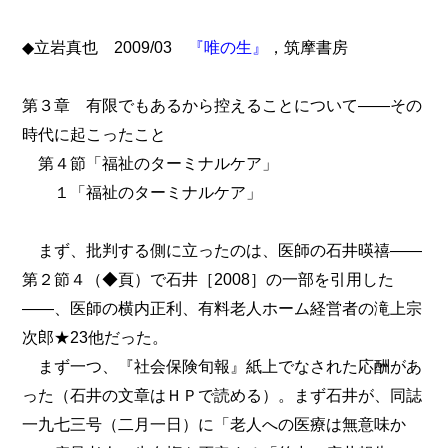
◆立岩真也 2009/03
『唯の生』
，筑摩書房
第３章 有限でもあるから控えることについて――その
時代に起こったこと
第４節「福祉のターミナルケア」
１「福祉のターミナルケア」
まず、批判する側に立ったのは、医師の石井暎禧――
第２節４（◆頁）で石井［2008］の一部を引用した
――、医師の横内正利、有料老人ホーム経営者の滝上宗
次郎★23他だった。
まず一つ、『社会保険旬報』紙上でなされた応酬があ
った（石井の文章はＨＰで読める）。まず石井が、同誌
一九七三号（二月一日）に「老人への医療は無意味か