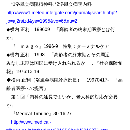
*1浴風会病院精神科, *2浴風会病院内科
http://www1.meteo-intergate.com/journal/jsearch.php?
jo=aj2rsizd&ye=1995&vo=6&nu=2
◆横内 正利 199609 「高齢者の終末期医療とは何
か」
『ｉｍａｇｏ』1996-9 特集：ターミナルケア
◆横内 正利 1998 「高齢者の終末期とその周辺――
みなし末期は国民に受け入れられるか」，『社会保険旬
報』1976:13-19
◆横内 正利（浴風会病院診療部長） 19970417- 「高
齢者医療への提言」
第１回「内科の延長でよいか、老人科的対応が必要
か」
『Medical Tribune』30-16:27
http://www.medical-