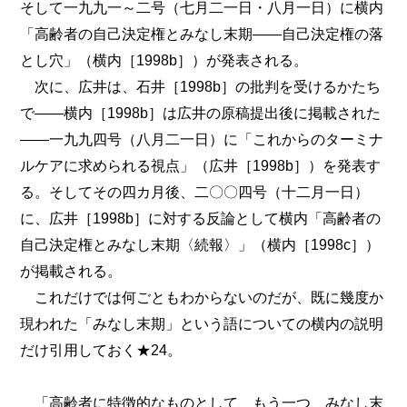
そして一九九一～二号（七月二一日・八月一日）に横内
「高齢者の自己決定権とみなし末期――自己決定権の落
とし穴」（横内［1998b］）が発表される。
次に、広井は、石井［1998b］の批判を受けるかたち
で――横内［1998b］は広井の原稿提出後に掲載された
――一九九四号（八月二一日）に「これからのターミナ
ルケアに求められる視点」（広井［1998b］）を発表す
る。そしてその四カ月後、二〇〇四号（十二月一日）
に、広井［1998b］に対する反論として横内「高齢者の
自己決定権とみなし末期〈続報〉」（横内［1998c］）
が掲載される。
これだけでは何ごともわからないのだが、既に幾度か
現われた「みなし末期」という語についての横内の説明
だけ引用しておく★24。
「高齢者に特徴的なものとして、もう一つ、みなし末