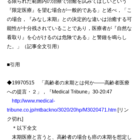
る限られた範囲内の治療で治癒を試みてほしいという
『限定医療』を望む場合が一般的である」と述べ，「こ
の場合，『みなし末期』との決定的な違いは治癒する可
能性が十分残されていることであり，医療者が『自然な
看取り』を心がけるのは危険である」と警鐘を鳴らし
た。」（記事全文引用）
■引用
◆19970515 「高齢者の末期とは何か――高齢者医療
への提言・２」，『Medical Tribune』30-20:47
http://www.medical-
tribune.co.jp/mtbackno/3020/20hp/M3020471.htm
[リン
ク切れ]
＊以下全文
末期医療と言うと、高齢者の場合も癌の末期を想定し