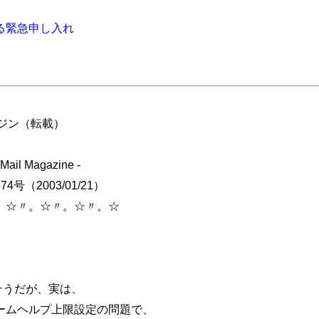
る緊急申し入れ
ジン（転載）
il Magazine -
3/01/21）
。☆〃。☆〃。☆〃。☆
そうだが、実は、
ームヘルプ上限設定の問題で、