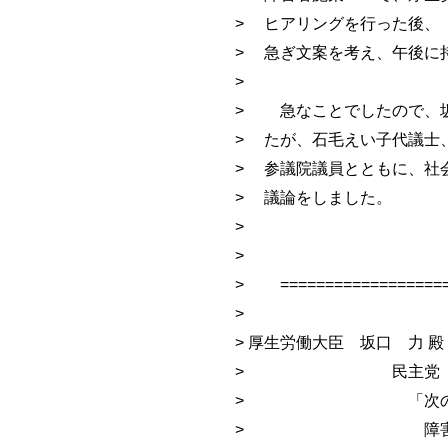
> ヒアリングを行った後、
> 急ぎ文案を考え、午後に
>
> 急なことでしたので、
> たが、石毛えい子代議士
> 参議院議員とともに、社
> 議論をしました
>
>
> ====================
> 200
> 厚生労働大臣 坂口 力 殿
> 民主党 政策
> 「次の内閣」厚
> 障害者施策推