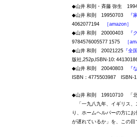
◆山井 和則・斉藤 弥生 199
◆山井 和則 19950703
『
4062077194
［amazon］
※
◆山井 和則 20000403
『
9784576005577 1575
［am
◆山井 和則 20021225
『全国
版社,252p,ISBN-10: 44130186
◆山井 和則 20040803
『
ISBN：4775503987 ISBN-1
◆山井 和則 19910710 「
「一九八九年、イギリス、ス
り、ホームヘルパーの方にお
が遅れているか」を、この目で