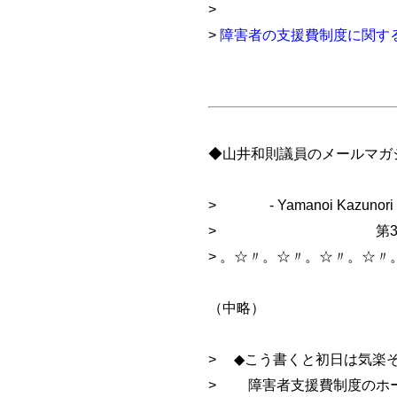
>
>
障害者の支援費制度に関す
◆山井和則議員のメールマガ
> - Yamanoi Kazunori Ma
> 第374号（200
> 。☆〃。☆〃。☆〃。☆〃
（中略）
> ◆こう書くと初日は気楽
> 障害者支援費制度のホ