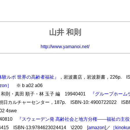
山井 和則
http://www.yamanoi.net/
体験ルポ 世界の高齢者福祉』
，岩波書店，岩波新書，226p. ISBN-
zon］
※ b a02 a06
和則・真田 順子・林 玉子 編 19940401
『グループホーム
日カルチャーセンター，187p. ISBN-10: 4900722022 ISBN-1
02 4swe
40810
『スウェーデン発 高齢社会と地方分権――福祉の主
4415 ISBN-13:9784623024414 \2200
[amazon]
／
［kinoku