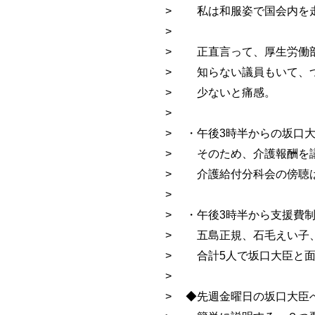
> 私は和服姿で国会内を
>
> 正直言って、厚生労働
> 知らない議員もいて、
> 少ないと痛感。
>
> ・午後3時半からの坂口
> そのため、介護報酬を
> 介護給付分科会の傍聴
>
> ・午後3時半から支援費
> 五島正規、石毛えい子
> 合計5人で坂口大臣と面
>
> ◆先週金曜日の坂口大臣