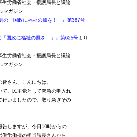
議員、厚生労働省社会・援護局長と議論
ルマガジン
則の「国政に福祉の風を！」』第387号
「国政に福祉の風を！」』第625号
より
議員、厚生労働省社会・援護局長と議論
ルマガジン
の皆さん、こんにちは。
いて、民主党として緊急の申入れ
て行いましたので、取り急ぎその
告しますが、今日10時からの
労働労働省の担当課長さんから