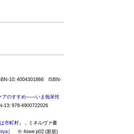
10: 4004301866 ISBN-
ケアのすすめ――いま痴呆性
3: 978-4900722026
役は市町村』
，ミネルヴァ書
niya］
※ 4swe p02 (新規)