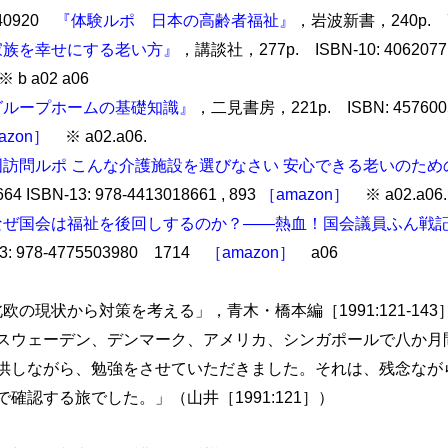
40920
『体験ルポ 日本の高齢者福祉』
，岩波新書，240p. 
家族を幸せにする老い方』
，講談社，277p. ISBN-10: 40620771
 b a02 a06
グループホームの基礎知識』
，二見書房，221p. ISBN: 4576005
azon］
※ a02.a06.
訪問ルポ こんな介護施設を選びなさい 安心できる老いのため
64 ISBN-13: 978-4413018661 , 893
［amazon］
※ a02.a06.
なぜ国会は福祉を後回しするのか？――熱血！国会議員ふん戦
3: 978-4775503980 1714
［amazon］
a06
北欧の現状から対策を考える」，青木・橋本編［1991:121-143］＊ 
ウェーデン、デンマーク、アメリカ、シンガポールで八か月
供しながら、勉強をさせていただきました。それは、残念なが
確認する旅でした。」（山井［1991:121］）