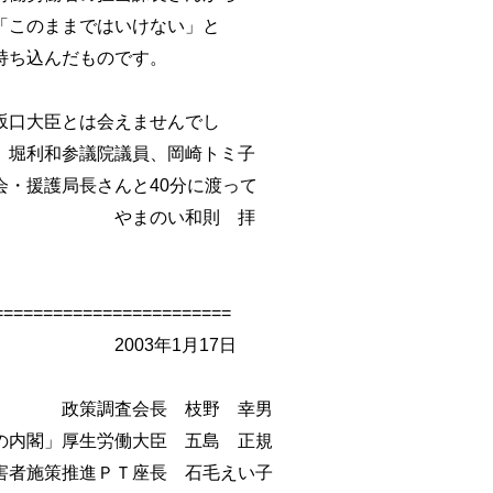
「このままではいけない」と
持ち込んだものです。
坂口大臣とは会えませんでし
、堀利和参議院議員、岡崎トミ子
会・援護局長さんと40分に渡って
。 やまのい和則 拝
======================
3年1月17日
調査会長 枝野 幸男
生労働大臣 五島 正規
進ＰＴ座長 石毛えい子