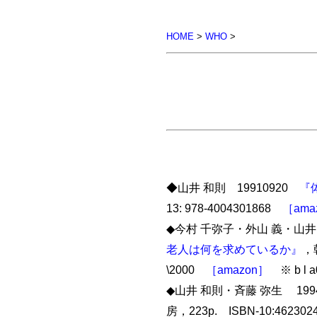
HOME
>
WHO
>
◆山井 和則 19910920
『
13: 978-4004301868
［ama
◆今村 千弥子・外山 義・山井 
老人は何を求めているか』
，朝
\2000
［amazon］
※ b l a
◆山井 和則・斉藤 弥生 199
房，223p. ISBN-10:462302