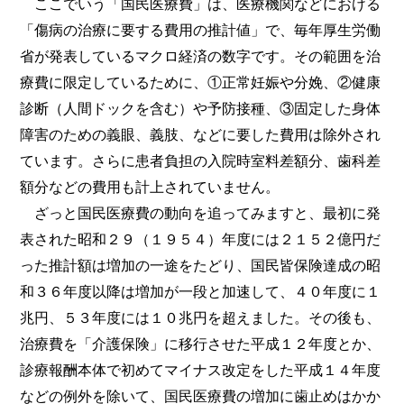
ここでいう「国民医療費」は、医療機関などにおける
「傷病の治療に要する費用の推計値」で、毎年厚生労働
省が発表しているマクロ経済の数字です。その範囲を治
療費に限定しているために、①正常妊娠や分娩、②健康
診断（人間ドックを含む）や予防接種、③固定した身体
障害のための義眼、義肢、などに要した費用は除外され
ています。さらに患者負担の入院時室料差額分、歯科差
額分などの費用も計上されていません。
ざっと国民医療費の動向を追ってみますと、最初に発
表された昭和２９（１９５４）年度には２１５２億円だ
った推計額は増加の一途をたどり、国民皆保険達成の昭
和３６年度以降は増加が一段と加速して、４０年度に１
兆円、５３年度には１０兆円を超えました。その後も、
治療費を「介護保険」に移行させた平成１２年度とか、
診療報酬本体で初めてマイナス改定をした平成１４年度
などの例外を除いて、国民医療費の増加に歯止めはかか