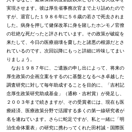
実現させます。彼は厚生省事務次官まで上り詰めたので
すが、退官した１９８６年に５６歳の若さで死去されま
した。病身を押して健保改革に身を賭したホンモノ官僚
の壮絶な死だったと評されています。その政策が破綻を
来たして、今日の医療崩壊を齎したと諸悪の根源だとさ
れているのです。次回以降にもっと詳細に吟味してまい
りましょう。
なお１９８７年に、ご遺族の申し出によって、将来の
厚生政策の企画立案をするのに基盤となるべき卓越した
調査研究に対して毎年助成することを目的に、「吉村記
念厚生政策研究助成基金」（通称・吉村賞）が発足し、
２００３年まで続きますが、その受賞者には、現在も医
療経済、医療政策分野で活躍する多くの第一線研究者が
名を連ねています。さらに蛇足ですが、私と一緒に「明
治生命体重表」の研究に携わってくれた田村誠・国際医