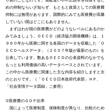
り前のことなのです。無駄遣いや不正請求を排除するた
めの抑制ならいざ知らず、もともと政策としての医療費
抑制には無理があります。国際的にみても医療費が高騰
していない国はどこにもありません。
まずはわが国の医療費がどのようなレベルにあるのか
みてみましょう。ＯＥＣＤ（経済協力開発機構）は、１
９６０年から医療に関する各国のデータを収載した「Ｏ
ＥＣＤヘルスデータ」（２００７年版が最新のもの）を
公表しています。数あるＯＥＣＤの公表資料のなかでも
もっとも利用価値の高いデータベースとされています。
この中から医療費に関連した主な内容を紹介しますと次
のとおりです。（「ＯＥＣＤ日本政府代表部」ＨＰ、
「社会実情データ図録」ご参照）
①医療費のＧＤＰ比率
国によって医療制度、保険制度が異なり、比較のため