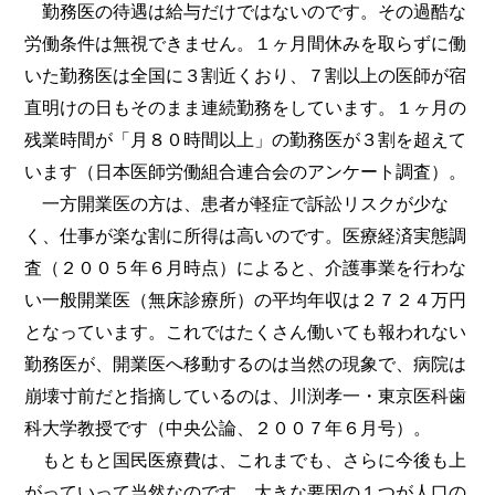
勤務医の待遇は給与だけではないのです。その過酷な
労働条件は無視できません。１ヶ月間休みを取らずに働
いた勤務医は全国に３割近くおり、７割以上の医師が宿
直明けの日もそのまま連続勤務をしています。１ヶ月の
残業時間が「月８０時間以上」の勤務医が３割を超えて
います（日本医師労働組合連合会のアンケート調査）。
一方開業医の方は、患者が軽症で訴訟リスクが少な
く、仕事が楽な割に所得は高いのです。医療経済実態調
査（２００５年６月時点）によると、介護事業を行わな
い一般開業医（無床診療所）の平均年収は２７２４万円
となっています。これではたくさん働いても報われない
勤務医が、開業医へ移動するのは当然の現象で、病院は
崩壊寸前だと指摘しているのは、川渕孝一・東京医科歯
科大学教授です（中央公論、２００７年６月号）。
もともと国民医療費は、これまでも、さらに今後も上
がっていって当然なのです。大きな要因の１つが人口の