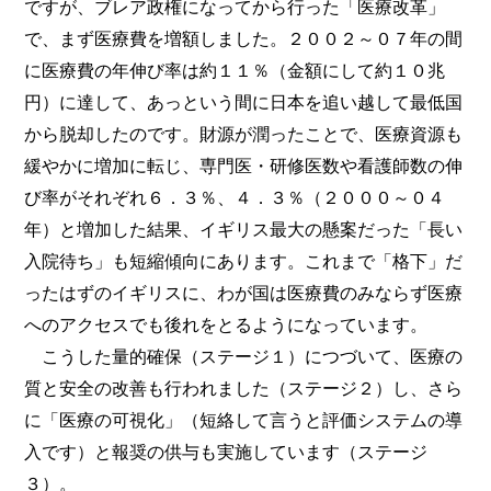
ですが、ブレア政権になってから行った「医療改革」
で、まず医療費を増額しました。２００２～０７年の間
に医療費の年伸び率は約１１％（金額にして約１０兆
円）に達して、あっという間に日本を追い越して最低国
から脱却したのです。財源が潤ったことで、医療資源も
緩やかに増加に転じ、専門医・研修医数や看護師数の伸
び率がそれぞれ６．３％、４．３％（２０００～０４
年）と増加した結果、イギリス最大の懸案だった「長い
入院待ち」も短縮傾向にあります。これまで「格下」だ
ったはずのイギリスに、わが国は医療費のみならず医療
へのアクセスでも後れをとるようになっています。
こうした量的確保（ステージ１）につづいて、医療の
質と安全の改善も行われました（ステージ２）し、さら
に「医療の可視化」（短絡して言うと評価システムの導
入です）と報奨の供与も実施しています（ステージ
３）。