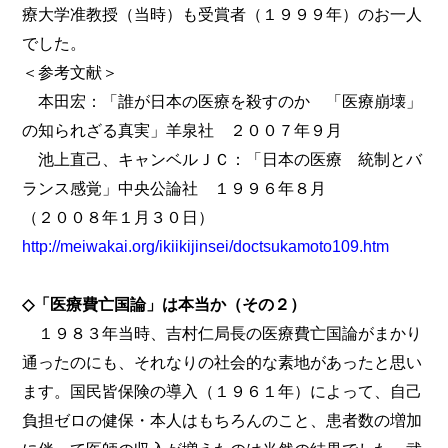
療大学准教授（当時）も受賞者（１９９９年）のお一人
でした。
＜参考文献＞
本田宏：「誰が日本の医療を殺すのか 「医療崩壊」
の知られざる真実」羊泉社 ２００７年９月
池上直己、キャンベルＪＣ：「日本の医療 統制とバ
ランス感覚」中央公論社 １９９６年８月
（２００８年１月３０日）
http://meiwakai.org/ikiikijinsei/doctsukamoto109.htm
◇「医療費亡国論」は本当か（その２）
１９８３年当時、吉村仁局長の医療費亡国論がまかり
通ったのにも、それなりの社会的な素地があったと思い
ます。国民皆保険の導入（１９６１年）によって、自己
負担ゼロの健保・本人はもちろんのこと、患者数の増加