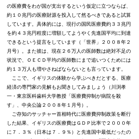
の医療費をわが国が支出するという仮定に立つならば、
約１０兆円の医療財源を投入して然るべきであると試算
しています。具体的には、現行の国民医療費約３３兆円
を約４３兆円程度に増額してようやく先進国平均に到達
できるという提言をしています（「世界」２００８年２
月号）。また彼は、現在２６万人の医師数は絶対不足の
状況で、ＯＥＣＤ平均の医師数にまで追いつくためには
約１３万人も増やさねばならないとも言っています。
ここで、イギリスの体験から学ぶべきだとする、医療
経済の専門家の見解もお聞きしてみましょう（川渕孝
一・東京医科歯科大学教授「医療費抑制が病院を殺
す」、中央公論２００８年１月号）。
ご存知のサッチャー首相時代に医療費抑制政策を断行
した結果、イギリスの医療費はＧＤＰ比率で２０００年
に７．３％（日本は７．９％）と先進国中最低だったの