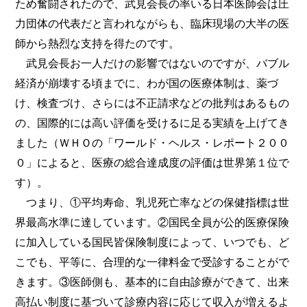
ため奮闘されたので、武見会長の率いる日本医師会は圧
力団体の代表だと言われながらも、臨床現場の大半の医
師から熱烈な支持を得たのです。
武見会長お一人だけの影響ではないのですが、バブル
経済が崩壊する頃までに、わが国の医療体制は、薬づ
け、検査づけ、さらには不正請求などの批判はあるもの
の、国際的には高い評価を受けるに足る実績を上げてき
ました（ＷＨＯの「ワールド・ヘルス・レポート２００
０」によると、医療の総合達成度の評価は世界第１位で
す）。
つまり、①平均寿命、乳児死亡率などの保健指標は世
界最高水準に達しています。②国民全員が公的医療保険
に加入している国民皆保険制度によって、いつでも、ど
こでも、平等に、合理的な一律料金で受診することがで
きます。③医師側も、基本的に自由診療ができて、出来
高払い制度に基づいて診療内容に応じて収入が増えるよ