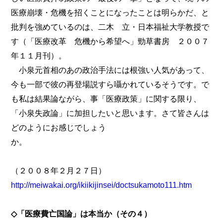
医療崩壊・危機を招くことになったことは明らかだ、と
批判を強めているのは、二木 立・日本福祉大学教授で
す（「医療改革 危機から希望へ」勁草書房 ２００７
年１１月刊）。
小泉元首相のあの政治手法には根強い人気があって、
今も一部で彼の再登場説すら囁かれているそうです。で
も私は結果論ながら、事「医療政策」に関する限り、
「小泉失政論」に加担したいと思います。さて皆さんは
どのようにお感じでしょう
か。
（２００８年２月２７日）
http://meiwakai.org/ikiikijinsei/doctsukamoto111.htm
◇「医療費亡国論」は本当か（その４）