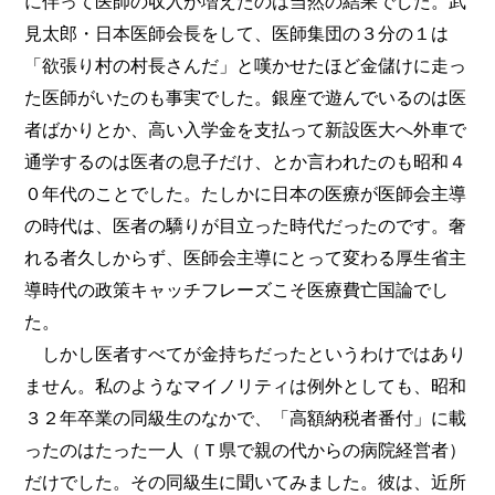
に伴って医師の収入が増えたのは当然の結果でした。武
見太郎・日本医師会長をして、医師集団の３分の１は
「欲張り村の村長さんだ」と嘆かせたほど金儲けに走っ
た医師がいたのも事実でした。銀座で遊んでいるのは医
者ばかりとか、高い入学金を支払って新設医大へ外車で
通学するのは医者の息子だけ、とか言われたのも昭和４
０年代のことでした。たしかに日本の医療が医師会主導
の時代は、医者の驕りが目立った時代だったのです。奢
れる者久しからず、医師会主導にとって変わる厚生省主
導時代の政策キャッチフレーズこそ医療費亡国論でし
た。
しかし医者すべてが金持ちだったというわけではあり
ません。私のようなマイノリティは例外としても、昭和
３２年卒業の同級生のなかで、「高額納税者番付」に載
ったのはたった一人（Ｔ県で親の代からの病院経営者）
だけでした。その同級生に聞いてみました。彼は、近所