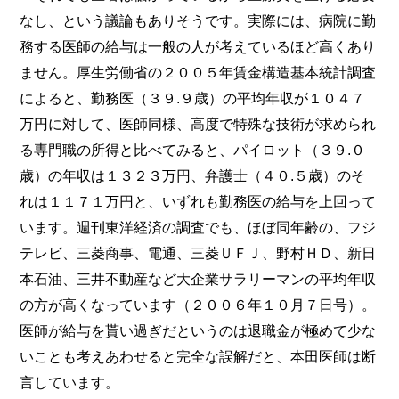
なし、という議論もありそうです。実際には、病院に勤
務する医師の給与は一般の人が考えているほど高くあり
ません。厚生労働省の２００５年賃金構造基本統計調査
によると、勤務医（３９.９歳）の平均年収が１０４７
万円に対して、医師同様、高度で特殊な技術が求められ
る専門職の所得と比べてみると、パイロット（３９.０
歳）の年収は１３２３万円、弁護士（４０.５歳）のそ
れは１１７１万円と、いずれも勤務医の給与を上回って
います。週刊東洋経済の調査でも、ほぼ同年齢の、フジ
テレビ、三菱商事、電通、三菱ＵＦＪ、野村ＨＤ、新日
本石油、三井不動産など大企業サラリーマンの平均年収
の方が高くなっています（２００６年１０月７日号）。
医師が給与を貰い過ぎだというのは退職金が極めて少な
いことも考えあわせると完全な誤解だと、本田医師は断
言しています。