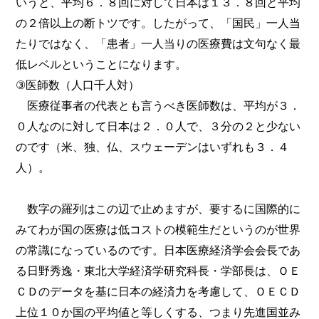
いうと、平均６．８回に対して日本は１３．８回と平均
の２倍以上の断トツです。したがって、「国民」一人当
たりではなく、「患者」一人当りの医療費は文句なく最
低レベルということになります。
③医師数（人口千人対）
医療従事者の代表とも言うべき医師数は、平均が３．
０人なのに対して日本は２．０人で、３分の２と少ない
のです（米、独、仏、スウェーデンはいずれも３．４
人）。
数字の羅列はこの辺で止めますが、要するに国際的に
みてわが国の医療は低コストの模範生だというのが世界
の常識になっているのです。日本医療経済学会会長であ
る日野秀逸・東北大学経済学研究科長・学部長は、ＯＥ
ＣＤのデータを基に日本の経済力を考慮して、ＯＥＣＤ
上位１０か国の平均値と等しくする、つまり先進国並み