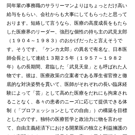
同年輩の事務職のサラリーマンよりはちょっとだけ高い
給与をもらい、会社からも大事にしてもらったと思って
おります。短絡して言うなら、医療の高度成長をもたら
した医療界のリーダー、強烈な個性の持ち主の武見太郎
（１９０４～１９８３）のおかげだったと言えそうで
す。そうです、「ケンカ太郎」の異名で有名な、日本医
師会長として連続１３期２５年（１９５７～１９８２
年）もの長期間、君臨した「武見天皇」とも呼ばれた人
物です。彼は、医療政策の立案者である厚生省官僚と徹
底的な対決姿勢を貫いて、医師がそれぞれの長い臨床経
験によって「芸」として高めた医療をだれにも拘束され
ることなく、各々の患者のニーズに応じて提供できる体
制（「プロフェッションとしての自由」）の構築を目標
としたのです。独特の医療哲学と政治力に物を言わせ
て、自由主義経済下における開業医の独立と利益擁護の