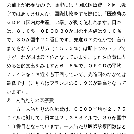
の補正が必要なので、厳密には「国民医療費」と同じ数
字ではありませんが、国際比較をする際には「医療費の
ＧＤＰ（国内総生産）比率」が良く使われます。日本
は、８．０％、ＯＥＣＤ３０か国の平均値は９．０％
で、３０か国中２２番目です。先進Ｇ７のなかでは言う
までもなくアメリカ（１５．３％）は断トツのトップで
すが、わが国は最下位となっています。また医療費に占
める公的支出をみますと６．５％で、ＯＥＣＤの平均
７．４％を１％近くも下回っていて、先進国のなかでは
最低です（こちらはフランスの８．９％が最高となって
います）。
②一人当たりの医療費
一方一人当たりの医療費は、ＯＥＣＤ平均が２，７５
９ドルに対して、日本は２，３５８ドルで、３０か国中
１９番目となっています。一人当たり医師診察回数はと