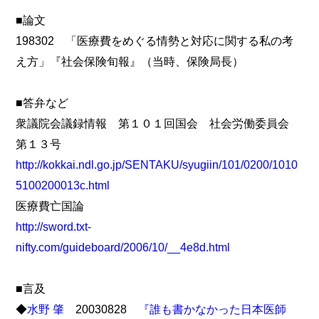
■論文
198302 「医療費をめぐる情勢と対応に関する私の考
え方」『社会保険旬報』（当時、保険局長）
■答弁など
衆議院会議録情報 第１０１回国会 社会労働委員会
第１３号
http://kokkai.ndl.go.jp/SENTAKU/syugiin/101/0200/1010
5100200013c.html
医療費亡国論
http://sword.txt-
nifty.com/guideboard/2006/10/__4e8d.html
■言及
◆
水野 肇
20030828
『誰も書かなかった日本医師