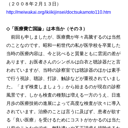
（２００８年２月１３日）
http://meiwakai.org/ikiikijinsei/doctsukamoto110.htm
◇「医療費亡国論」は本当か（その３）
前回も申しましたが、医療費が年々高騰するのは当然
のことなのです。昭和一桁世代の私が医学校を卒業した
当時の医療内容は、今と比べると質量ともに雲泥の差が
あります。お医者さんのシンボルは白衣と聴診器だと言
われていますが、当時の診察室では聴診器のほかは素手
で行う視診、聴診、打診、触診などが重視されていまし
た。「まず検査しましょう」から始まるのが現在の診察
風景です。しかも検査の種類は増える一方のうえ、日進
月歩の医療技術の進展によって高度な検査が次々に導入
されています。治療のことは言うに及ばず、患者が欲す
る「良い医療」を受けるためにコストがかかるのは当た