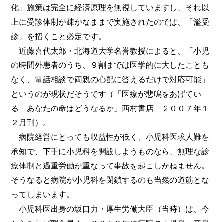
化」施策は完全に経済原理を無視していますし、それ以
上に受診体制が疎かなままで実施されたのでは、「濫受
診」を招くこと必定です。
近藤喜代太郎・北海道大学名誉教授によると、「小児
の時間外患者のうち、９割までは医学的に大したことも
なく、電話相談で両親の心配に答えるだけで対応可能」
というのが現状だそうです（「医療が悲鳴をあげてい
る あなたの命はどうなるか」西村書店 ２００７年１
２月刊）。
病院経営にとっても収益性が低く、小児科医求人難を
承知で、下手に小児科を開設しようものなら、無理な診
療体制と過重労働が重なって事故を起こしかねません。
そうなると病院が小児科を閉鎖するのも当然の道筋とな
ってしまいます。
小児科医出身の坂口力・厚生労働大臣（当時）は、今