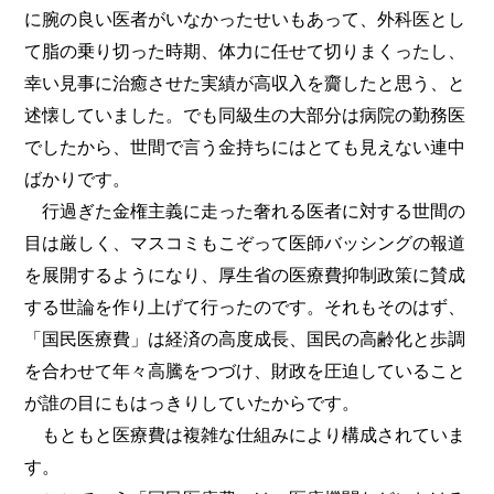
に腕の良い医者がいなかったせいもあって、外科医とし
て脂の乗り切った時期、体力に任せて切りまくったし、
幸い見事に治癒させた実績が高収入を齎したと思う、と
述懐していました。でも同級生の大部分は病院の勤務医
でしたから、世間で言う金持ちにはとても見えない連中
ばかりです。
行過ぎた金権主義に走った奢れる医者に対する世間の
目は厳しく、マスコミもこぞって医師バッシングの報道
を展開するようになり、厚生省の医療費抑制政策に賛成
する世論を作り上げて行ったのです。それもそのはず、
「国民医療費」は経済の高度成長、国民の高齢化と歩調
を合わせて年々高騰をつづけ、財政を圧迫していること
が誰の目にもはっきりしていたからです。
もともと医療費は複雑な仕組みにより構成されていま
す。