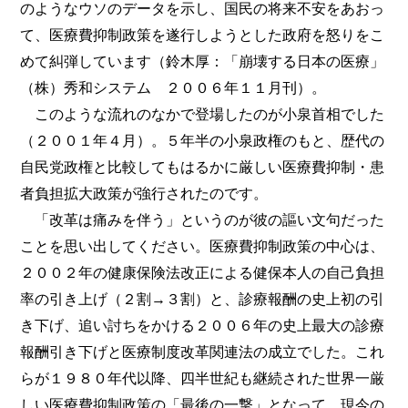
のようなウソのデータを示し、国民の将来不安をあおっ
て、医療費抑制政策を遂行しようとした政府を怒りをこ
めて糾弾しています（鈴木厚：「崩壊する日本の医療」
（株）秀和システム ２００６年１１月刊）。
このような流れのなかで登場したのが小泉首相でした
（２００１年４月）。５年半の小泉政権のもと、歴代の
自民党政権と比較してもはるかに厳しい医療費抑制・患
者負担拡大政策が強行されたのです。
「改革は痛みを伴う」というのが彼の謳い文句だった
ことを思い出してください。医療費抑制政策の中心は、
２００２年の健康保険法改正による健保本人の自己負担
率の引き上げ（２割→３割）と、診療報酬の史上初の引
き下げ、追い討ちをかける２００６年の史上最大の診療
報酬引き下げと医療制度改革関連法の成立でした。これ
らが１９８０年代以降、四半世紀も継続された世界一厳
しい医療費抑制政策の「最後の一撃」となって、現今の