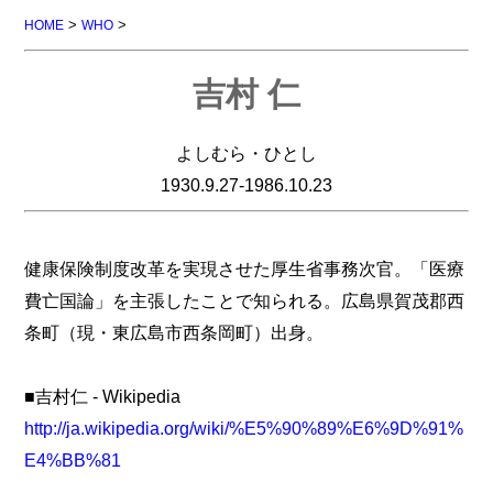
>
>
HOME
WHO
吉村 仁
よしむら・ひとし
1930.9.27-1986.10.23
健康保険制度改革を実現させた厚生省事務次官。「医療
費亡国論」を主張したことで知られる。広島県賀茂郡西
条町（現・東広島市西条岡町）出身。
■吉村仁 - Wikipedia
http://ja.wikipedia.org/wiki/%E5%90%89%E6%9D%91%
E4%BB%81