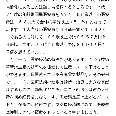
高齢化にあることは誰しも指摘するところです。平成１
７年度の年齢別国民医療費をみても、６５歳以上の医療
費は１６.８兆円で全体の半分以上（５１％）となって
います。１人当りの医療費も６４歳未満が１５.９２万
円であるのに対して、６５歳以上では６５.５７万円と
４倍以上です。さらに７５歳以上では８１.９１万円と
５倍を超えています。
もう一つ、医療経済の特殊性があります。ふつう技術
革新は生産の効率化を促進して生産コストを下げること
ができます。日常使っている家庭電気製品などその好例
です。一方、医療技術の進歩は診断、治療に大きな貢献
はするものの、効率化どころかコスト削減とは逆の人件
費を初め経費増になります。患者満足度は上がるがコス
トも上がるのが特徴です。マクロ経済的にみて、医療費
は抑制できない宿命をもっていると申せましょう。