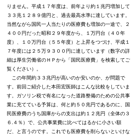
りません。平成１７年度は、前年より約１兆円増加して
３３兆１２８９億円と、過去最高水準に達しています。
当然ながら国民一人当たりの医療費も増加の一途で、２
４００円だった昭和２９年度から、１万円台（４０年
度）、１０万円台（５５年度）と上昇をつづけ、平成１
７年度には２５万９３００円に達しています（数字の詳
細は厚生労働省のＨＰから「国民医療費」を検索してご
覧ください）。
この年間約３３兆円が高いのか安いのか、が問題で
す。前回ご紹介した本田宏医師はこんな比較をしていま
す。ガソリン税で有名になった道路整備のための公共事
業に充てている予算は、何と約５０兆円であるのに、国
民医療費のうち国庫からの支出は約１２兆円（全体の３
６.４％）で、公共事業費に比べてはるかに小さい額
だ、と言うのです。これでも医療費を削らないといけな