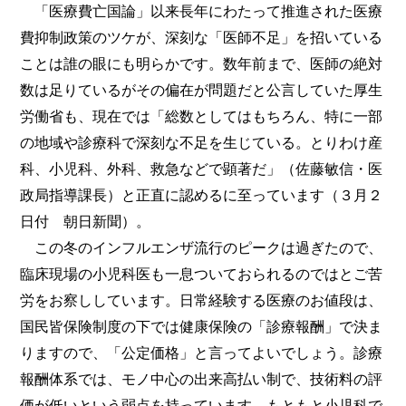
「医療費亡国論」以来長年にわたって推進された医療
費抑制政策のツケが、深刻な「医師不足」を招いている
ことは誰の眼にも明らかです。数年前まで、医師の絶対
数は足りているがその偏在が問題だと公言していた厚生
労働省も、現在では「総数としてはもちろん、特に一部
の地域や診療科で深刻な不足を生じている。とりわけ産
科、小児科、外科、救急などで顕著だ」（佐藤敏信・医
政局指導課長）と正直に認めるに至っています（３月２
日付 朝日新聞）。
この冬のインフルエンザ流行のピークは過ぎたので、
臨床現場の小児科医も一息ついておられるのではとご苦
労をお察ししています。日常経験する医療のお値段は、
国民皆保険制度の下では健康保険の「診療報酬」で決ま
りますので、「公定価格」と言ってよいでしょう。診療
報酬体系では、モノ中心の出来高払い制で、技術料の評
価が低いという弱点を持っています。もともと小児科で