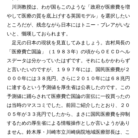
川渕教授は、わが国もこのような「政府が医療費を増
やして医療の質を底上げする英国モデル」を選択したい
ところだが、残念ながら日本にはトニー・ブレアがいな
いと、慨嘆しておられます。
足元の日本の現状を見直してみましょう。吉村局長の
「医療費亡国論」（１９８３年）の頃からＯＥＣＤヘル
スデータは分かっていたはずです。それにもかかわらず
と言いたいのですが、１９９７年には、国民医療費が２
０００年には３８兆円、さらに２０１０年には６８兆円
に達するという予測値を厚生省は公表したのです。この
予測値に踊らされて医療費亡国論の宣伝に一役買ったの
は当時のマスコミでした。前回ご紹介したとおり、２０
０５年が３３兆円でしたから、まさに国民医療費を抑制
するための厚生省による情報操作としか言いようがあり
ません。鈴木厚・川崎市立川崎病院地域医療部長は、こ