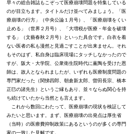
早々の総合雑誌もこぞって医療崩壊問題を特集している
のが目立ちます。タイトルだけ並べてみましょう。「医
療崩壊の行方」（中央公論１月号）、「医療崩壊をくい
止める」（世界２月号）、「大増税が医療・年金を破壊
する」（文藝春秋２月号）といった具合です。白衣を着
ない医者の私も漫然と見過ごすことが出来ません。それ
もそのはず、私自身は臨床現場にタッチしなかったので
すが、阪大・大学院、公衆衛生院時代に薫陶を受けた恩
師は、故人となられましたが、いずれも医療制度問題の
専門家だった（関悌四郎、朝倉新太郎、曽田長宗、橋本
正巳の諸先生）というご縁もあり、並々ならぬ関心を持
ち続けていたから当然とも言えます。
これから数回にわたって、医療崩壊の現状を検証して
みたいと思います。まず、医療崩壊の出発点は厚生省
（当時）の医療費抑制政策にあるというのが多くの専門
家の一致した見解です。