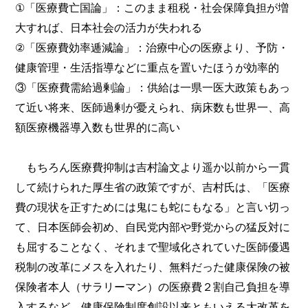
①「医療費亡国論」：このまま租税・社会保障負担が増
大すれば、日本社会の活力が失われる
②「医療費効率逓減論」：治療中心の医療より、予防・
健康管理・生活指導などに重点を置いたほうが効率的
③「医療費需給過剰論」：供給は一県一医大政策もあっ
て近い将来、医師過剰が憂えられ、病床数も世界一、高
額医療機器導入数も世界的に高い
もちろん医療費抑制は吉村論文より遥か以前から一貫
して続けられた厚生省の政策ですが、吉村氏は、「医療
費の現状を正すためには鬼にも蛇にもなる」と言い切っ
て、日本医師会初め、自民党内部や野党からの猛反対に
も屈することなく、それまで聖域化されていた医師優遇
税制の改革にメスを入れたり、無料だった健康保険の被
保険者本人（サラリーマン）の医療費２割自己負担を導
入するなど、健康保険制度創設以来ともいえる大改革を