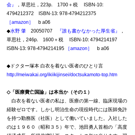
会』
，草思社，223p. 1700＋税 ISBN-10:
4794212372 ISBN-13: 978-4794212375
［amazon］
b a06
◆
水野 肇
20050707
『誰も書かなかった厚生省』
，
草思社，246p. 1600＋税 ISBN-10: 4794214197
ISBN-13: 978-4794214195
［amazon］
b a06
◆ドクター塚本 白衣を着ない医者のひとり言
http://meiwakai.org/ikiikijinsei/doctsukamoto-top.htm
◇「医療費亡国論」は本当か（その１）
白衣を着ない医者の私は、医療の第一線、臨床現場の
経験ゼロです。しかし明治生命の現役時代には医師免許
を持つ勤務医（社医）として働いていました。入社した
のは１９６０（昭和３５）年で、池田勇人首相の「高度