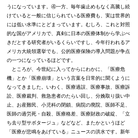
うになっています。④一方、毎年歯止めもなく高騰し続
けていると一般に信じられている医療費も、実は世界的
には低い水準にとどまっています。むしろ、これと対照
的な国がアメリカで、真剣に日本の医療体制から学ぶべ
きだとする研究者がいるくらいですし、今年行われるア
メリカ大統領選挙でも、公的医療保険の導入問題が争点
の一つになっているほどです。
ところが、今世紀に入ってからにわかに、「医療危
機」とか「医療崩壊」という言葉を日常的に聞くように
なってきました。いわく、医療過誤、医療事故、医療訴
訟、医療裁判、救急患者のたらい回し、分娩取り扱い中
止、お産難民、小児科の閉鎖、病院の廃院、医師不足、
医師の過労死・自殺、医療格差、医療財政の破綻、「立
ち去り型サボタージュ」などなど、またかというほど
「医療が悲鳴をあげている」ニュースの洪水です。新年