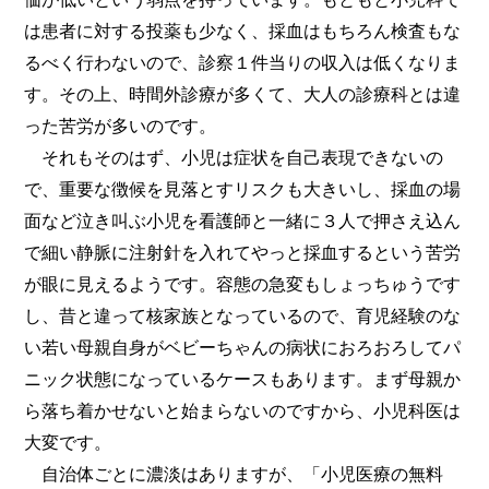
は患者に対する投薬も少なく、採血はもちろん検査もな
るべく行わないので、診察１件当りの収入は低くなりま
す。その上、時間外診療が多くて、大人の診療科とは違
った苦労が多いのです。
それもそのはず、小児は症状を自己表現できないの
で、重要な徴候を見落とすリスクも大きいし、採血の場
面など泣き叫ぶ小児を看護師と一緒に３人で押さえ込ん
で細い静脈に注射針を入れてやっと採血するという苦労
が眼に見えるようです。容態の急変もしょっちゅうです
し、昔と違って核家族となっているので、育児経験のな
い若い母親自身がベビーちゃんの病状におろおろしてパ
ニック状態になっているケースもあります。まず母親か
ら落ち着かせないと始まらないのですから、小児科医は
大変です。
自治体ごとに濃淡はありますが、「小児医療の無料