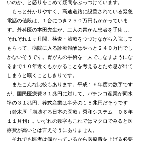
いのか、と怒りをこめて疑問をぶっつけています。
もっと分かりやすく、高速道路に設置されている緊急
電話の値段は、１台につき２５０万円もかかっていま
す。外科医の本田先生が、二人の胃がん患者を手術し、
それぞれ１ヶ月間、検査・治療をつづけながら入院して
もらって、病院に入る診療報酬はやっと２４０万円でし
かないそうです。胃がんの手術を一人でこなすようにな
るまで１０年近くもかかることを考えるとため息が出て
しまうと嘆くことしきりです。
またこんな比較もあります。平成１６年度の数字です
が、国民医療費３１兆円に対して、パチンコ産業が同水
準の３１兆円、葬式産業は半分の１５兆円だそうです
（鈴木厚「崩壊する日本の医療」秀和システム ０６年
１１月刊）。いずれの数字もこれではマクロでみると医
療費が高いとは言えそうにありません。
それでも医者は儲かっているから医療費を上げる必要