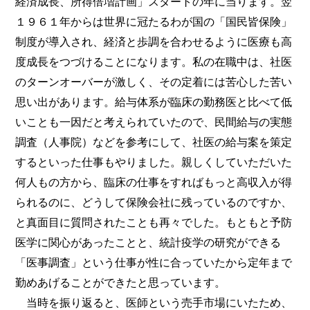
経済成長、所得倍増計画」スタートの年に当ります。翌
１９６１年からは世界に冠たるわが国の「国民皆保険」
制度が導入され、経済と歩調を合わせるように医療も高
度成長をつづけることになります。私の在職中は、社医
のターンオーバーが激しく、その定着には苦心した苦い
思い出があります。給与体系が臨床の勤務医と比べて低
いことも一因だと考えられていたので、民間給与の実態
調査（人事院）などを参考にして、社医の給与案を策定
するといった仕事もやりました。親しくしていただいた
何人もの方から、臨床の仕事をすればもっと高収入が得
られるのに、どうして保険会社に残っているのですか、
と真面目に質問されたことも再々でした。もともと予防
医学に関心があったことと、統計疫学の研究ができる
「医事調査」という仕事が性に合っていたから定年まで
勤めあげることができたと思っています。
当時を振り返ると、医師という売手市場にいたため、