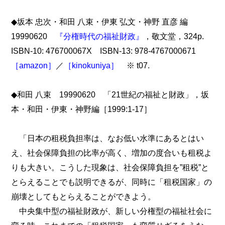
◆坂本 忠次・和田 八束・伊東 弘文・神野 直彦 編
19990620
『分権時代の福祉財政』
，敬文堂，324p.
ISBN-10: 476700067X ISBN-13: 978-4767000671
［amazon］
／
［kinokuniya］
※ t07.
◆和田 八束 19990620 「21世紀の福祉と財政」，坂
本・和田・伊東・神野編［1999:1-17］
「日本の租税負担率は、なお低い水準にあるとはい
え、社会保障負担の比率が高く、増加の度合いも租税よ
りも大きい。こうした現象は、社会保障負担を”租税”と
とらえることでも説明できるが、同時に「租税国家」の
崩壊としてもとらえることができよう。
中央集中型の福祉財政が、新しい分権型の福祉社会に