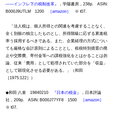
――インフレ下の税制改革』
，学陽書房，238p. ASIN:
B000J9UTLM 1200
［amazon］
※ t07.
「法人税は、個人所得との関連を考慮することなく、
全く別個の独立したものとし、所得階級に応ずる累進税
率う採用するべきである。また、企業経理の方式につい
ても厳格な会計原則によることとし、租税特別措置の廃
止や交際費、寄付金等への課税強化をとはかることは勿
論、従来「費用」として処理されていた部分を「収益」
として顕現化させる必要がある。」（和田
［1975:122］）
◆和田 八束 19840210
『日本の税金』
，日本評論
社，209p. ASIN: B000J77YF8 1500
［amazon］
※ t07.