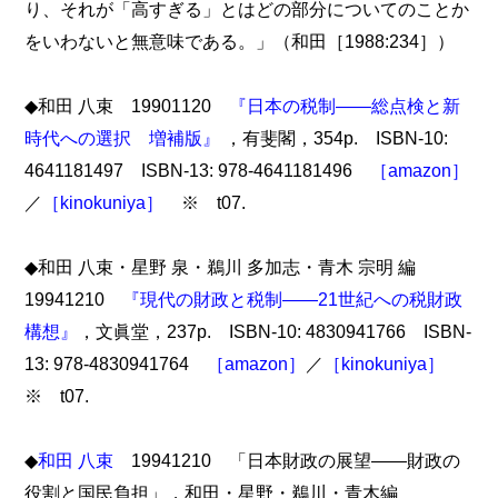
り、それが「高すぎる」とはどの部分についてのことか
をいわないと無意味である。」（和田［1988:234］）
◆和田 八束 19901120
『日本の税制――総点検と新
時代への選択 増補版』
，有斐閣，354p. ISBN-10:
4641181497 ISBN-13: 978-4641181496
［amazon］
／
［kinokuniya］
※ t07.
◆和田 八束・星野 泉・鵜川 多加志・青木 宗明 編
19941210
『現代の財政と税制――21世紀への税財政
構想』
，文眞堂，237p. ISBN-10: 4830941766 ISBN-
13: 978-4830941764
［amazon］
／
［kinokuniya］
※ t07.
◆
和田 八束
19941210 「日本財政の展望――財政の
役割と国民負担」，和田・星野・鵜川・青木編