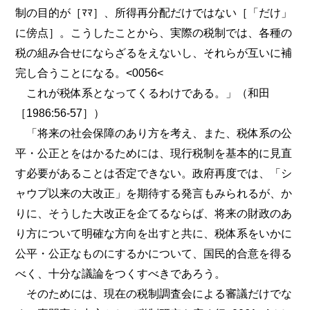
制の目的が［ﾏﾏ］、所得再分配だけではない［「だけ」
に傍点］。こうしたことから、実際の税制では、各種の
税の組み合せにならざるをえないし、それらが互いに補
完し合うことになる。<0056<
これが税体系となってくるわけである。」（和田
［1986:56-57］）
「将来の社会保障のあり方を考え、また、税体系の公
平・公正とをはかるためには、現行税制を基本的に見直
す必要があることは否定できない。政府再度では、「シ
ャウプ以来の大改正」を期待する発言もみられるが、か
りに、そうした大改正を企てるならば、将来の財政のあ
り方について明確な方向を出すと共に、税体系をいかに
公平・公正なものにするかについて、国民的合意を得る
べく、十分な議論をつくすべきであろう。
そのためには、現在の税制調査会による審議だけでな