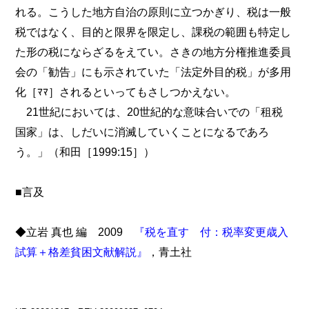
れる。こうした地方自治の原則に立つかぎり、税は一般
税ではなく、目的と限界を限定し、課税の範囲も特定し
た形の税にならざるをえてい。さきの地方分権推進委員
会の「勧告」にも示されていた「法定外目的税」が多用
化［ﾏﾏ］されるといってもさしつかえない。
21世紀においては、20世紀的な意味合いでの「租税
国家」は、しだいに消滅していくことになるであろ
う。」（和田［1999:15］）
■言及
◆立岩 真也 編 2009
『税を直す 付：税率変更歳入
試算＋格差貧困文献解説』
，青土社