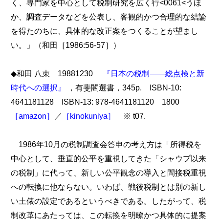
く、専門家を中心として税制研究を広く行<0061<うほ
か、調査データなどを公表し、客観的かつ合理的な結論
を得たのちに、具体的な改正案をつくることが望まし
い。」（和田［1986:56-57］）
◆和田 八束 19881230
『日本の税制――総点検と新
時代への選択』
，有斐閣選書，345p. ISBN-10:
4641181128 ISBN-13: 978-4641181120 1800
［amazon］
／
［kinokuniya］
※ t07.
1986年10月の税制調査会答申の考え方は「所得税を
中心として、垂直的公平を重視してきた「シャウプ以来
の税制」に代って、新しい公平観念の導入と間接税重視
への転換に他ならない。いわば、戦後税制とは別の新し
い土俵の設定であるというべきである。したがって、税
制改革にあたっては、この転換を明瞭かつ具体的に提案