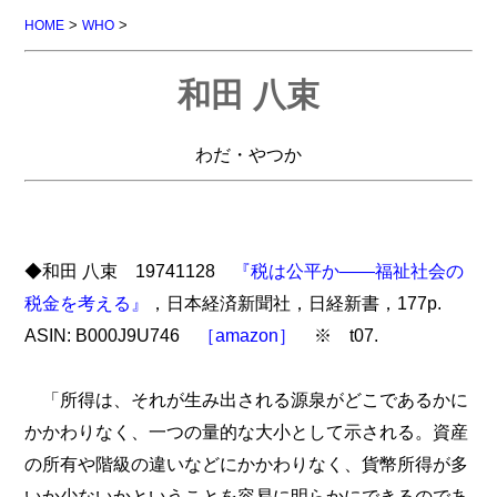
>
>
HOME
WHO
和田 八束
わだ・やつか
◆和田 八束 19741128
『税は公平か――福祉社会の
税金を考える』
，日本経済新聞社，日経新書，177p.
ASIN: B000J9U746
［amazon］
※ t07.
「所得は、それが生み出される源泉がどこであるかに
かかわりなく、一つの量的な大小として示される。資産
の所有や階級の違いなどにかかわりなく、貨幣所得が多
いか少ないかということを容易に明らかにできるのであ