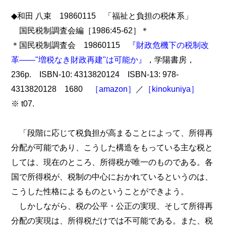
◆和田 八束 19860115 「福祉と負担の税体系」
国民税制調査会編［1986:45-62］＊
＊国民税制調査会 19860115
『財政危機下の税制改
革――"増税なき財政再建"は可能か』
，学陽書房，
236p. ISBN-10: 4313820124 ISBN-13: 978-
4313820128 1680
［amazon］
／
［kinokuniya］
※ t07.
「段階に応じて税負担が高まることによって、所得再
分配が可能であり、こうした構造をもっている主な税と
しては、現在のところ、所得税が唯一のものである。各
国で所得税が、税制の中心におかれているというのは、
こうした性格によるものということができよう。
しかしながら、税の公平・公正の実現、そして所得再
分配の実現は、所得税だけでは不可能である。また、税