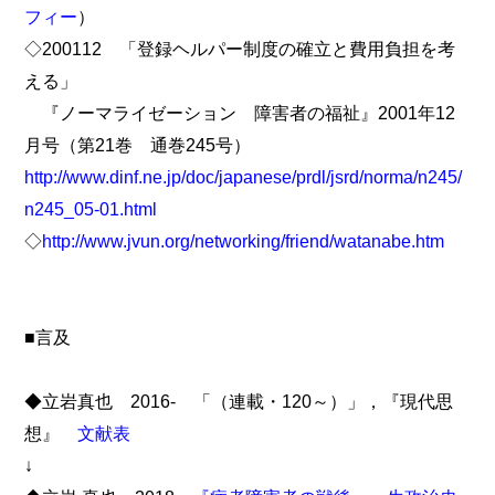
フィー
）
◇200112 「登録ヘルパー制度の確立と費用負担を考
える」
『ノーマライゼーション 障害者の福祉』2001年12
月号（第21巻 通巻245号）
http://www.dinf.ne.jp/doc/japanese/prdl/jsrd/norma/n245/
n245_05-01.html
◇
http://www.jvun.org/networking/friend/watanabe.htm
■言及
◆立岩真也 2016- 「（連載・120～）」，『現代思
想』
文献表
↓