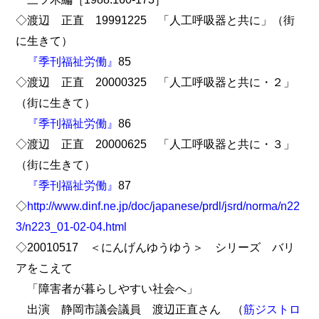
◇渡辺 正直 19991225 「人工呼吸器と共に」（街
に生きて）
『季刊福祉労働』
85
◇渡辺 正直 20000325 「人工呼吸器と共に・２」
（街に生きて）
『季刊福祉労働』
86
◇渡辺 正直 20000625 「人工呼吸器と共に・３」
（街に生きて）
『季刊福祉労働』
87
◇
http://www.dinf.ne.jp/doc/japanese/prdl/jsrd/norma/n22
3/n223_01-02-04.html
◇20010517 ＜にんげんゆうゆう＞ シリーズ バリ
アをこえて
「障害者が暮らしやすい社会へ」
出演 静岡市議会議員 渡辺正直さん （
筋ジストロ