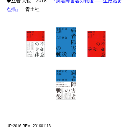
◆立岩 真也 2018
『病者障害者の戦後――生政治史
点描』
，青土社
UP:2016 REV: 201601113