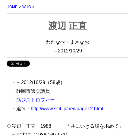
>
>
HOME
WHO
渡辺 正直
わたなべ・まさなお
～2012/10/29
・～2012/10/29（58歳）
・静岡市議会議員
・
筋ジストロフィー
・追悼：
http://www.scil.jp/newpage12.html
◇渡辺 正直 1988 「共にいきる場を求めて」
三ツ木編［1988:160-173］