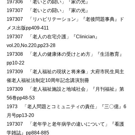
197306 「老いとの闘い」『家の光』
197307 「老いとの闘い」『家の光』
197307 「リハビリテーション」『老後問題事典』ド
メス出版pp409-411
197307 「老人の在宅介護」『Clinician』
vol.20,No.220,pp23-28
197308 「老人の健康体の受けとめ方」『生活教育』
pp10-22
197309 「老人福祉の現状と将来像」大府市民生局主
催老人福祉法制定10周年記念講演別冊
197309 「老人福祉施設と地域社会」『月刊福祉』第
56巻pp48-53
1973 「老人問題とコミュニティの責任」『三〇億』6
月号pp13-20
197307 「老年学と老年病学の違いについて」『看護
学雑誌』pp884-885