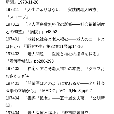
新聞』1973-11-28
197311 「人生に余りはない――実践的老人医療」
『スコープ』
197312 「老人医療費無料化の影響――社会福祉制度
との調整」『病院』pp48-52
197401 「老齢化社会と老人福祉――老人のニードと
は何か」『看護学生』第22巻11号pp14-16
197403 「老人問題――医療と福祉の接点を探る」
『看護学雑誌』pp280-293
197403 「在宅ケアこそ老人福祉の本筋」『グラフお
おさか』p24
197403 「開業医はどのように変わるか――老年社会
医学の立場から」『MEDIC』VOL.9,No.3,pp6-7
197404 「書評『孤老』――五十嵐文夫著」『公明新
聞』
197404 「老人医療と福祉」『都市問題研究』