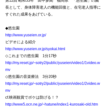
第12回 昭和53年 田中多聞 福岡県 「悠生園」の園
長として、身体障害老人の機能回復と、在宅老人指導に
すぐれた成果をあげている。
◆悠生園
http://www.yuseien.or.jp/
ビデオによる紹介
http://www.yuseien.or.jp/syokai.html
◇これまでの悠生園 1分17秒
http://my.reset.jp/~sotry2/public/yuseien/video1/1video.w
mv
◇悠生園の音楽療法 3分20秒
http://my.reset.jp/~sotry2/public/yuseien/video1/2video.w
mv
cf.映画観賞でボケは防げる！？
http://www5.ocn.ne.jp/~hatune/index1-kurosaki-old.htm