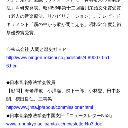
法」を研究発表。昭和53年第十二回吉川栄治文化賞受賞
（老人の音楽療法、リハビリテーション）。テレビ・ド
キュメント「霧の中から歌が聞こえる」昭和54年度芸術
祭優秀賞受賞。
◇株式会社 人間と歴史社ＨＰ
http://www.ningen-rekishi.co.jp/details/4-89007-051-
6.htm
◆日本音楽療法学会役員
【顧問】海老澤敏、小澤潔、鴨下一郎、小林登、田中多
聞、徳田良仁、三善晃
http://www.jmta.jp/about/commissioner.html
◆日本音楽療法学会中国支部「ニューズレターNo3」
www.h-bunkyo.ac.jp/jmta-cc/newsletterNo3.doc