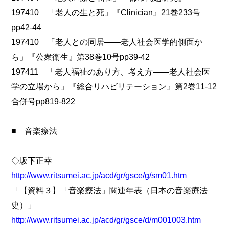
197410 「老人の生と死」『Clinician』21巻233号
pp42-44
197410 「老人との同居――老人社会医学的側面か
ら」『公衆衛生』第38巻10号pp39-42
197411 「老人福祉のあり方、考え方――老人社会医
学の立場から」『総合リハビリテーション』第2巻11-12
合併号pp819-822
■ 音楽療法
◇坂下正幸
http://www.ritsumei.ac.jp/acd/gr/gsce/g/sm01.htm
「【資料３】「音楽療法」関連年表（日本の音楽療法
史）」
http://www.ritsumei.ac.jp/acd/gr/gsce/d/m001003.htm