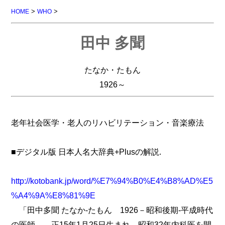
>
>
HOME
WHO
田中 多聞
たなか・たもん
1926～
老年社会医学・老人のリハビリテーション・音楽療法
■デジタル版 日本人名大辞典+Plusの解説.
http://kotobank.jp/word/%E7%94%B0%E4%B8%AD%E5
%A4%9A%E8%81%9E
「田中多聞 たなか-たもん 1926－昭和後期-平成時代
の医師。 正15年1月25日生まれ。昭和32年内科医を開