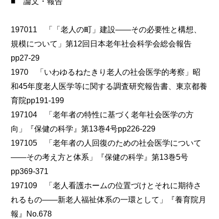
■ 論文・報告
197011 「「老人の町」建設――その必要性と構想、
規模について」第12回日本老年社会科学会総会報告
pp27-29
1970 「いわゆるねたきり老人の社会医学的考察」昭
和45年度老人医学等に関する調査研究報告書、東京都養
育院pp191-199
197104 「老年者の特性に基づく老年社会医学の方
向」『保健の科学』第13巻4号pp226-229
197105 「老年者の人回復のための社会医学について
――その考え方と体系」『保健の科学』第13巻5号
pp369-371
197109 「老人看護ホームの位置づけとそれに期待さ
れるもの――新老人福祉体系の一環として」『養育院月
報』No.678