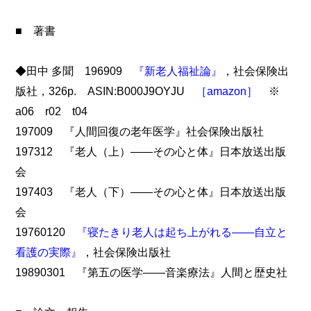
■ 著書
◆田中 多聞 196909
『新老人福祉論』
，社会保険出
版社，326p. ASIN:B000J9OYJU
［amazon］
※
a06 r02 t04
197009 『人間回復の老年医学』社会保険出版社
197312 『老人（上）――その心と体』日本放送出版
会
197403 『老人（下）――その心と体』日本放送出版
会
19760120
『寝たきり老人は起ち上がれる――自立と
看護の実際』
，社会保険出版社
19890301 『第五の医学――音楽療法』人間と歴史社