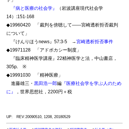
『病と医療の社会学』
（岩波講座現代社会学
14）:151-168
◆19960420 「裁判を傍聴して――宮崎透析拒否裁判
について」
『けんりほうnews』57:3-5 →
宮崎透析拒否事件
◆19971128 「アドボカシー制度」
『臨床精神医学講座』22精神医学と法，中山書店，
305p. ※
◆19991030 「精神医療」
進藤雄三・
黒田浩一郎
編
『医療社会学を学ぶ人のため
に』
，世界思想社，2200円＋税
UP: REV:20090510, 1208, 20180529