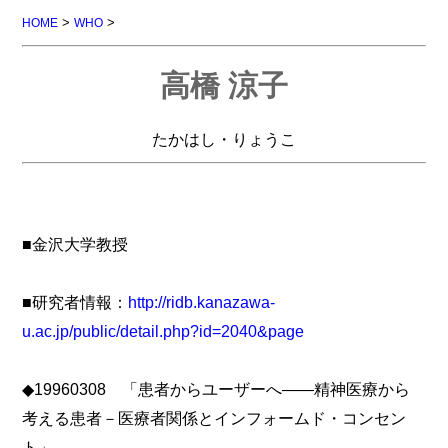
>
>
HOME
WHO
高橋 涼子
たかはし・りょうこ
■金沢大学教授
■研究者情報：
http://ridb.kanazawa-
u.ac.jp/public/detail.php?id=2040&page
◆19960308 「患者からユーザーへ――精神医療から
考える患者－医療者関係とインフォームド・コンセン
ト」