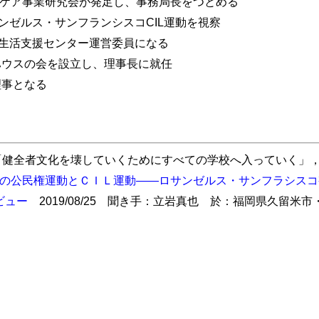
イケア事業研究会が発足し、事務局長をつとめる
サンゼルス・サンフランシスコCIL運動を視察
害者生活支援センター運営委員になる
んハウスの会を設立し、理事長に就任
理事となる
 「健全者文化を壊していくためにすべての学校へ入っていく」，『季
の公民権運動とＣＩＬ運動――ロサンゼルス・サンフラシスコ
ビュー
2019/08/25 聞き手：立岩真也 於：福岡県久留米