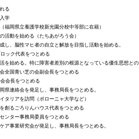
まれる
校入学
園（福岡県立養護学校新光園分校中等部に在籍）
ての活動を始める（たちあがろう会）
を結成し、脳性マヒ者の自立と解放を目指し活動を始める。
州ブロック代表をつとめる
立生活を始める。特に障害者差別の根源となっている優生思想と
協会全国青い芝の会副会長をつとめる
芝の会会長をつとめる
福岡県連絡会を発足し、事務局長をつとめる。
めイタリアを訪問（ボローニャ大学など）
化を創るごろりんハウス代表をつとめる
援センター事務局委員をつとめる
イケア事業研究会が発足し、事務局長をつとめる。