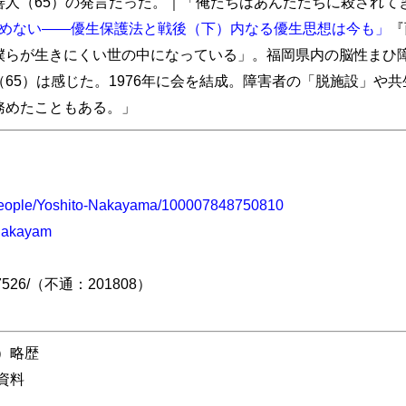
善人（65）の発言だった。｜「俺たちはあんたたちに殺されて
めない――優生保護法と戦後（下）内なる優生思想は今も」
『
僕らが生きにくい世の中になっている」。福岡県内の脳性まひ
65）は感じた。1976年に会を結成。障害者の「脱施設」や共
務めたこともある。」
people/Yoshito-Nakayama/100007848750810
nnakayam
jago7526/（不通：201808）
）略歴
資料