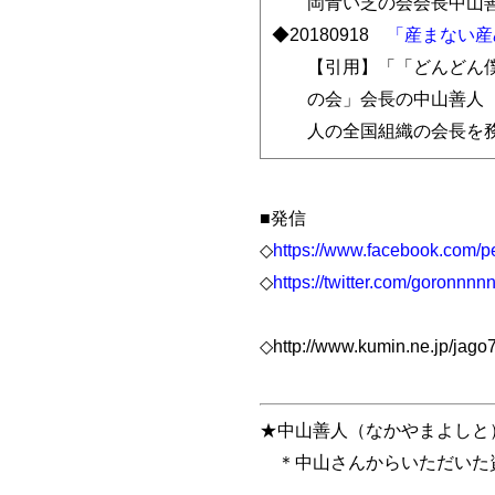
岡青い芝の会会長中山
◆20180918
「産まない産
【引用】「「どんどん
の会」会長の中山善人（
人の全国組織の会長を
■発信
◇
https://www.facebook.com/
◇
https://twitter.com/goronnn
◇http://www.kumin.ne.jp/
★中山善人（なかやまよしと
＊中山さんからいただいた