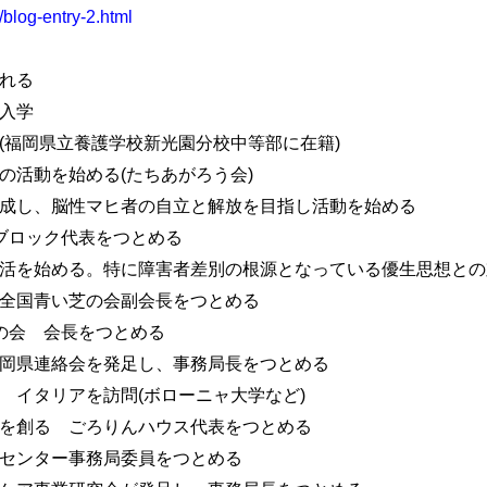
/blog-entry-2.html
まれる
校入学
園(福岡県立養護学校新光園分校中等部に在籍)
ての活動を始める(たちあがろう会)
を結成し、脳性マヒ者の自立と解放を目指し活動を始める
九州ブロック代表をつとめる
立生活を始める。特に障害者差別の根源となっている優生思想と
会全国青い芝の会副会長をつとめる
い芝の会 会長をつとめる
福岡県連絡会を発足し、事務局長をつとめる
め イタリアを訪問(ボローニャ大学など)
化を創る ごろりんハウス代表をつとめる
援センター事務局委員をつとめる