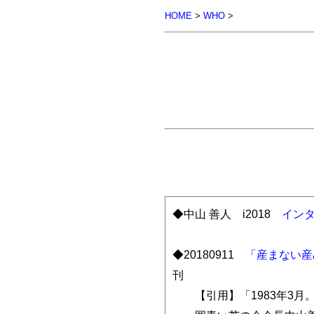
HOME
>
WHO
>
◆中山 善人 i2018
イン
◆20180911
「産まない産
刊
【引用】「1983年3