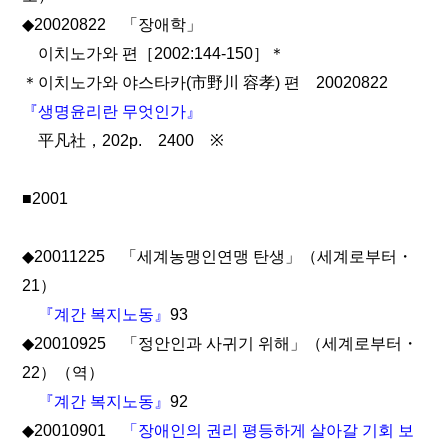
◆20020822 「장애학」
이치노가와 편［2002:144-150］＊
＊이치노가와 야스타카(市野川 容孝) 편 20020822
『생명윤리란 무엇인가』
平凡社，202p. 2400 ※
■2001
◆20011225 「세계농맹인연맹 탄생」（세계로부터・
21）
『계간 복지노동』
93
◆20010925 「정안인과 사귀기 위해」（세계로부터・
22）（역）
『계간 복지노동』
92
◆20010901
「장애인의 권리 평등하게 살아갈 기회 보