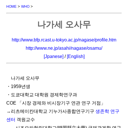
>
>
HOME
WHO
나가세 오사무
http://www.bfp.rcast.u-tokyo.ac.jp/nagase/profile.htm
http://www.ne.jp/asahi/nagase/osamu/
[Jpanese]
/
[English]
나가세 오사무
・1959년생
・도쿄대학교 대학원 경제학연구과
COE 「시장 경제와 비시장기구 연관 연구 거점」
→리츠메이칸대학교 기누가사종합연구기구
생존학 연구
센터
객원교수
시즈오카현립대학교(靜岡縣立大學) 국제관계학 연구