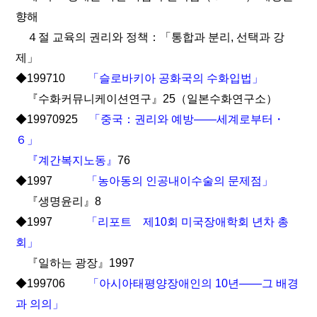
향해
４절 교육의 권리와 정책：「통합과 분리, 선택과 강
제」
◆199710
「슬로바키아 공화국의 수화입법」
『수화커뮤니케이션연구』25（일본수화연구소）
◆19970925
「중국：권리와 예방――세계로부터・
６」
『계간복지노동』
76
◆1997
「농아동의 인공내이수술의 문제점」
『생명윤리』8
◆1997
「리포트 제10회 미국장애학회 년차 총
회」
『일하는 광장』1997
◆199706
「아시아태평양장애인의 10년――그 배경
과 의의」