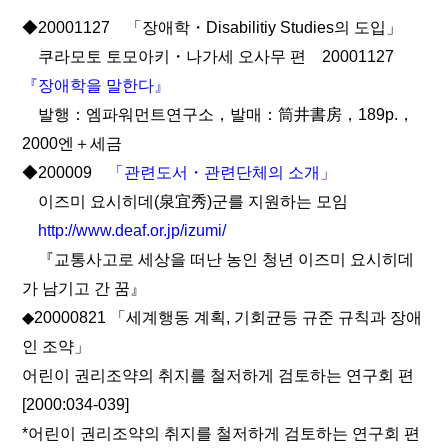
◆20001127 「장애학・Disabilitiy Studies의 도입」
쿠라모토 토모아키・나가세 오사무 편 20001127
『장애학을 말한다』
발행：엠파워먼트연구소，발매：筒井書房，189p.，
2000엔＋세금
◆200009
「관련도서・관련단체의 소개」
이즈미 요시히데(泉宜秀)군를 지원하는 모임
http://www.deaf.or.jp/izumi/
『교통사고로 세상을 떠난 농인 청년 이즈미 요시히데
가 남기고 간 꿈』
◆20000821 「세계행동 계획, 기회균등 규준 규칙과 장애
인 조약」
어린이 권리조약의 취지를 철저하게 검토하는 연구회 편
[2000:034-039]
*어린이 권리조약의 취지를 철저하게 검토하는 연구회 편