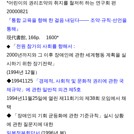
*어린이의 권리조약의 취지를 철저히 하는 연구회 편
20000821
『통합 교육을 향해 한 걸음 내딛다―― 조약·규칙·선언을
통해』
現代書館, 166p. 1600*
◆ 「
전원 참가의 사회를 향해서 :
2000년까지와 그 이후 장애인에 관한 세계행동 계획을 실
시하기 위한 장기전략」
(1994년 12월）
◆19941125
「경제적, 사회적 및 문화적 권리에 관한 국
제규약」에 관한 일반적 의견 제5호
1994년11월25일에 열린 제11회기의 제38회 모임에서 채
택
◆ 「장애인의 기회 균등화에 관한 기준규칙」실시 상황
에 관한 질문지에 대한
일본정부회답서
(1996년 봄)