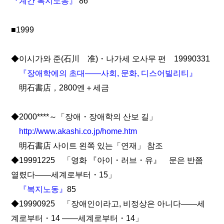
『계간 복지노동』
86
■1999
◆이시가와 준(石川 准)・나가세 오사무 편 19990331
『장애학에의 초대――사회, 문화, 디스어빌리티』
明石書店，2800엔＋세금
◆2000****～「장애・장애학의 산보 길」
http://www.akashi.co.jp/home.htm
明石書店 사이트 왼쪽 있는「연재」 참조
◆19991225 「영화 『아이・러브・유』 문은 반쯤
열렸다――세계로부터・15」
『복지노동』
85
◆19990925 「장애인이라고, 비정상은 아니다――세
계로부터・14 ――세계로부터・14」