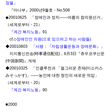
장을」
『마나부』2000년9월호・No.508
◆20010625 「장애인과 정치――여름의 참의원선거」
（세계로부터・21）
『계간 복지노동』
91
cf.◇
장애인인 의원(으로 있으려고 하는 사람들)
◆20010603
「서평：『자립생활운동과 장애문화』」
지지통신전송(時事通信配信)，6月3日『츄우코쿠신문
(中国新聞)』게재
◆20010325 「인클루전과 「껄그러운 존재(미소카스
みそっかす)」――농인에 대한 청인의 새로운 억압」
（세계로부터・20）
『계간 복지노동』
90
■2000