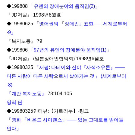
◆199808
「유엔의 장애분야의 움직임(2)」
『JD저널』 1998년8월호
◆19980625
「영어권의 「장애인」표현――세계로부터
·9」
『복지노동』 79
◆199806
「97년의 유엔의 장애분야 움직임(1)」
『JD저널』 (일본장애인협의회) 1998년6월호
◆19980325
「서평: 다테이와 신야『사적소유론』――
다른 사람이 다른 사람으로서 살아가는 것」 (세계로부터
·8)
『계간 복지노동』
78:104-105
영역 판
◆19980325인터뷰:【가로리누】·링크
「영화 「비욘드 사이렌스」―― 있는 그대로를 받아들
인다」