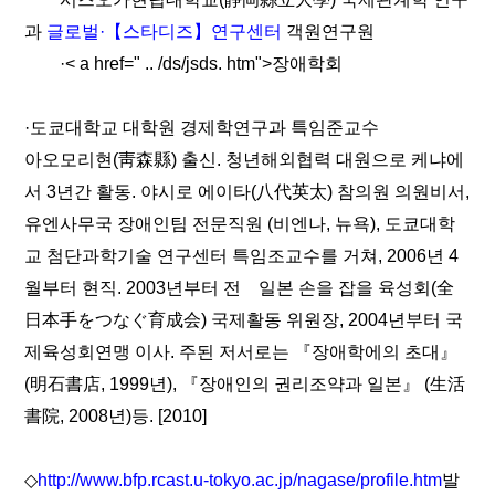
과
글로벌·【스타디즈】연구센터
객원연구원
·< a href=" .. /ds/jsds. htm">장애학회
·도쿄대학교 대학원 경제학연구과 특임준교수
아오모리현(靑森縣) 출신. 청년해외협력 대원으로 케냐에
서 3년간 활동. 야시로 에이타(八代英太) 참의원 의원비서,
유엔사무국 장애인팀 전문직원 (비엔나, 뉴욕), 도쿄대학
교 첨단과학기술 연구센터 특임조교수를 거쳐, 2006년 4
월부터 현직. 2003년부터 전 일본 손을 잡을 육성회(全
日本手をつなぐ育成会) 국제활동 위원장, 2004년부터 국
제육성회연맹 이사. 주된 저서로는 『장애학에의 초대』
(明石書店, 1999년), 『장애인의 권리조약과 일본』 (生活
書院, 2008년)등. [2010]
◇
http://www.bfp.rcast.u-tokyo.ac.jp/nagase/profile.htm
발