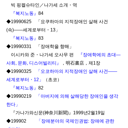
빅 핑켈슈타인／나가세 소개・역
『복지노동』
84
◆19990625 「요쿠하마의 지적장애인 살해 사건
(속)――세계로부터・13」
『복지노동』
83
◆19990331 「장애학을 향해」
이시카와 준・나가세 오사무 편
『장애학에의 초대―
사회, 문화, 디스어빌리티』
，明石書店，제1장
◆19990325
「오코하마의 지적장애인 살해 사건――
세계로부터・12」
（초코）
『복지노동』
82
◆19990219
「아버지에 의해 살해당한 장애인을 생각
한다」
『가나가와신문(神奈川新聞)』1999년2월19일
◆199902
「장애분야의 국제인권법: 장애에 관한