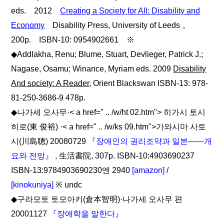
eds. 2012
Creating a Society for All: Disability and
Economy
Disability Press, University of Leeds，
200p. ISBN-10: 0954902661 ※
◆Addlakha, Renu; Blume, Stuart, Devlieger, Patrick J.;
Nagase, Osamu; Winance, Myriam eds. 2009
Disability
And society: A Reader
, Orient Blackswan ISBN-13: 978-
81-250-3686-9 478p.
◆나가세 오사무·< a href=" .. /w/ht 02.htm"> 히가시 토시
히로(東 俊裕) ·< a href=" .. /w/ks 09.htm">가와시마 사토
시(川島聰) 20080729
『장애인의 권리조약과 일본――개
요와 전망』
, 生活書院, 307p. ISBN-10:4903690237
ISBN-13:9784903690230엔 2940
[amazon]
/
[kinokuniya]
※ undc
◆구라모토 토모아키(倉本智明)·나가세 오사무 편
20001127
『장애학을 말한다』