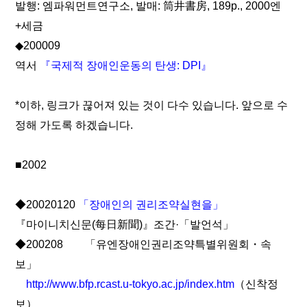
발행: 엠파워먼트연구소, 발매: 筒井書房, 189p., 2000엔
+세금
◆200009
역서
『국제적 장애인운동의 탄생: DPI』
*이하, 링크가 끊어져 있는 것이 다수 있습니다. 앞으로 수
정해 가도록 하겠습니다.
■2002
◆20020120
「장애인의 권리조약실현을」
『마이니치신문(每日新聞)』조간·「발언석」
◆200208 「유엔장애인권리조약특별위원회・속
보」
http://www.bfp.rcast.u-tokyo.ac.jp/index.htm
（신착정
보）