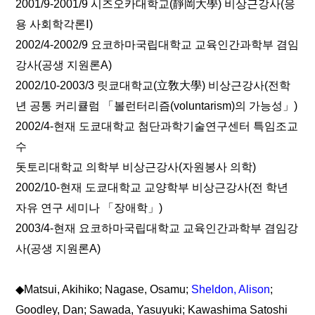
2001/9-2001/9 시즈오카대학교(靜岡大學) 비상근강사(응
용 사회학각론Ⅰ)
2002/4-2002/9 요코하마국립대학교 교육인간과학부 겸임
강사(공생 지원론A)
2002/10-2003/3 릿쿄대학교(立敎大學) 비상근강사(전학
년 공통 커리큘럼 「볼런터리즘(voluntarism)의 가능성」)
2002/4-현재 도쿄대학교 첨단과학기술연구센터 특임조교
수
돗토리대학교 의학부 비상근강사(자원봉사 의학)
2002/10-현재 도쿄대학교 교양학부 비상근강사(전 학년
자유 연구 세미나 「장애학」)
2003/4-현재 요코하마국립대학교 교육인간과학부 겸임강
사(공생 지원론A)
◆Matsui, Akihiko; Nagase, Osamu;
Sheldon, Alison
;
Goodley, Dan; Sawada, Yasuyuki; Kawashima Satoshi