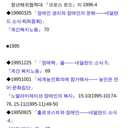
청년해외협력대 『크로스 로드』지 1996-4
◆19960325
「장애인 권리와 장애인의 문화――네덜란
드 소식·6(최종회)」
『계간복지노동』
70
■1995
◆19951225
「「장애학」을―― 네덜란드 소식·5」
『계간 복지노동』
69
◆19951001
「세계농인회의에 참가해서―― 농인은 언
어·문화집단」
『노멀라이제이션 장애인의 복지』
15-10(1995-10):74-
76, 15-11(1995-11):49-50
◆19950925
「홀로코스트와 장애인――네덜란드 소식
·4」