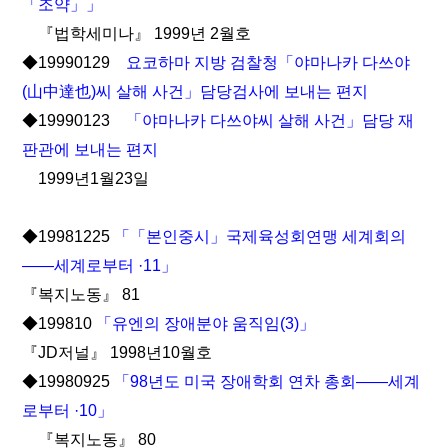
「조약」」
『법학세미나』 1999년 2월호
◆19990129
요코하마 지방 검찰청「야마나카 다쓰야
(山中達也)씨 살해 사건」담당검사에 보내는 편지
◆19990123
「야마나카 다쓰야씨 살해 사건」담당 재
판관에 보내는 편지
1999년1월23일
◆19981225
「「본인중시」국제육성회연맹 세계회의
――세계로부터 ·11」
『복지노동』 81
◆199810
「유엔의 장애분야 움직임(3)」
『JD저널』 1998년10월호
◆19980925
「98년도 미국 장애학회 연차 총회――세계
로부터 ·10」
『복지노동』 80