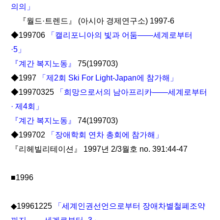
의의」
『월드·트렌드』 (아시아 경제연구소) 1997-6
◆199706
「캘리포니아의 빛과 어둠――세계로부터
·5」
『계간 복지노동』
75(199703)
◆1997
「제2회 Ski For Light-Japan에 참가해」
◆19970325
「희망으로서의 남아프리카――세계로부터
· 제4회」
『계간 복지노동』
74(199703)
◆199702
「장애학회 연차 총회에 참가해」
『리헤빌리테이션』 1997년 2/3월호 no. 391:44-47
■1996
◆19961225
「세계인권선언으로부터 장애차별철폐조약