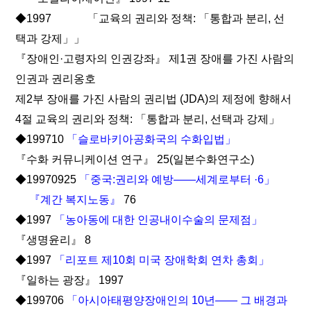
◆1997 「교육의 권리와 정책: 「통합과 분리, 선
택과 강제」」
『장애인·고령자의 인권강좌』 제1권 장애를 가진 사람의
인권과 권리옹호
제2부 장애를 가진 사람의 권리법 (JDA)의 제정에 향해서
4절 교육의 권리와 정책: 「통합과 분리, 선택과 강제」
◆199710
「슬로바키아공화국의 수화입법」
『수화 커뮤니케이션 연구』 25(일본수화연구소)
◆19970925
「중국:권리와 예방――세계로부터 ·6」
『계간 복지노동』
76
◆1997
「농아동에 대한 인공내이수술의 문제점」
『생명윤리』 8
◆1997
「리포트 제10회 미국 장애학회 연차 총회」
『일하는 광장』 1997
◆199706
「아시아태평양장애인의 10년―― 그 배경과