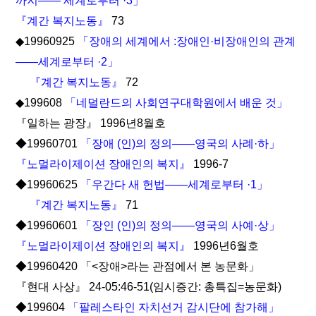
까지―― 세계로부터 ·3」
『계간 복지노동』
73
◆19960925
「장애의 세계에서 :장애인·비장애인의 관계
――세계로부터 ·2」
『계간 복지노동』
72
◆199608
「네덜란드의 사회연구대학원에서 배운 것」
『일하는 광장』 1996년8월호
◆19960701
「장애 (인)의 정의――영국의 사례·하」
『노멀라이제이션 장애인의 복지』
1996-7
◆19960625
「우간다 새 헌법――세계로부터 ·1」
『계간 복지노동』
71
◆19960601
「장인 (인)의 정의――영국의 사예·상」
『노멀라이제이션 장애인의 복지』
1996년6월호
◆19960420 「<장애>라는 관점에서 본 농문화」
『현대 사상』 24-05:46-51(임시증간: 총특집=농문화)
◆199604
「팔레스타인 자치선거 감시단에 참가해」