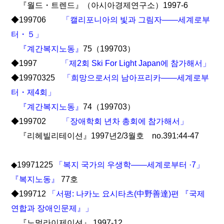
『월드・트렌드』（아시아경제연구소）1997-6
◆199706
「캘리포니아의 빛과 그림자――세계로부
터・５」
『계간복지노동』
75（199703）
◆1997
「제2회 Ski For Light Japan에 참가해서」
◆19970325
「희망으로서의 남아프리카――세계로부
터・제4회」
『계간복지노동』
74（199703）
◆199702
「장애학회 년차 총회에 참가해서」
『리헤빌리테이션』1997년2/3월호 no.391:44-47
◆19971225
「복지 국가의 우생학――세계로부터 ·7」
『복지노동』
77호
◆199712
「서평: 나카노 요시타츠(中野善達)편 『국제
연합과 장애인문제』」
『노멀라이제이션』 1997-12