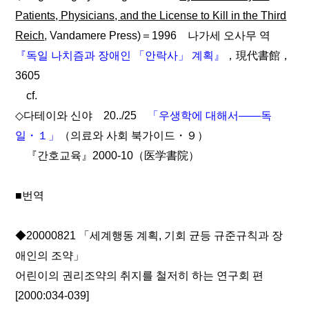
Patients, Physicians, and the License to Kill in the Third
Reich
, Vandamere Press)＝1996 나가세 오사무 역
『독일 나치즘과 장애인 「안락사」 계획』
，現代書館，
3605
cf.
◇다테이와 신야 20../25
「우생학에 대해서――독
일・１」
（의료와 사회 북가이드・９）
『간호교육』2000-10（医学書院）
■번역
◆20000821 「세계행동 계획, 기회 균등 규준규칙과 장
애인의 조약」
어린이의 권리조약의 취지를 철저히 하는 연구회 편
[2000:034-039]