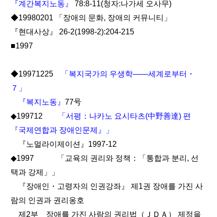
『계간복지노동』
78:8-11(청자:나가세 오사무)
◆19980201 「장애의 문화, 장애의 커뮤니티」
『현대사상』 26-2(1998-2):204-215
■1997
◆19971225
「복지국가의 우생학――세계로부터・
７」
『복지노동』
77号
◆199712
「서평：나카노 요시타츠(中野善達) 편
『국제연합과 장애인문제』」
『노멀라이제이션』1997-12
◆1997 「교육의 권리와 정책：「통합과 분리, 선
택과 강제」」
『장애인・고령자의 인권강좌』 제1권 장애를 가진 사
람의 인권과 권리옹호
제2부 장애를 가진 사람의 권리법（ＪＤＡ） 제정을