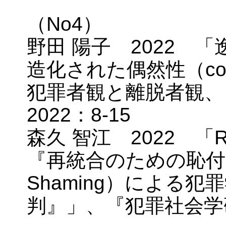
（No4）
野田 陽子 2022 
造化された偶然性（con
犯罪者観と離脱者観、
2022：8-15
森久 智江 2022 「Res
『再統合のための恥付け（Re
Shaming）による
判』」、『犯罪社会学研究