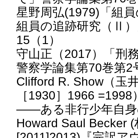
星野周弘(1979)「
組員の追跡研究（Ⅱ）
15（1）
守山正（2017）「
警察学論集第70巻第2号
Clifford R. Sh
［1930］1966 =1
――ある非行少年自身
Howard Saul Becker
[2011]2013)『