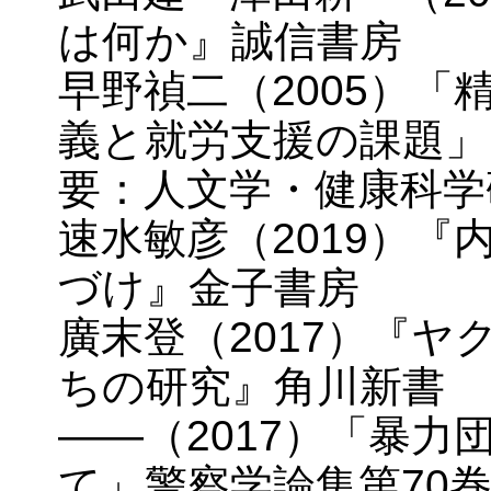
は何か』誠信書房
早野禎二（2005）
義と就労支援の課題」
要：人文学・健康科学研
速水敏彦（2019）
づけ』金子書房
廣末登（2017）『
ちの研究』角川新書
――（2017）「暴
て」警察学論集第70巻第