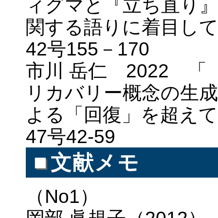
ィグマと『立ち直り』
関する語りに着目して
42号155－170
市川 岳仁 2022 
リカバリー概念の生成
よる「回復」を超えて
47号42-59
■
文献メモ
（No1）
岡部 眞規子（2012