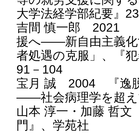
大学法経学部紀要』23-
吉間 慎一郎 2021
援へ――新自由主義化
者処遇の克服」、『犯罪
91－104
宝月 誠 2004 『
――社会病理学を超え
山本 淳一・加藤 哲文
門』、学苑社