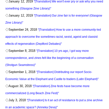
◇January 12, 2019
"[Translation] We won't ever pry or ask why you need
something (Glasgow Zine Library)"
◇January 12, 2019
"[Translation] Our zine fair is for everyone! (Glasgow
Zine Library)"
◇September 24, 2018
"[Translation] How to use a more community-led
approach to overcome the sometimes racist, sexist, ageist and classist
effects of regeneration (Deptford Debates)"
◇September 8, 2018
"[Translation] 10 yrs ago, I got way more
correspondence, and zines felt like the beginning of a conversation
(Shotgun Seamstress)"
◇September 1, 2018
"[Translation] Distributing our report Socio-
Economic Value at the Elephant and Castle to traders (Latin Elephant)"
◇August 30, 2018
"[Translation] Zine fests have become more
commercialized (Long Beach Zine Fest)"
◇July 3, 2018
"[Translation] Is it an act of resistance to put a zine archive
in an academic space? (Anneka Deva)"