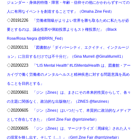
ジェンダー・身体的特徴・障害・年齢・信仰その他にかかわらずすべての
人に有用なイベントを創造することです」（Omaha Zine Fest）
◇20191226
「労働者階級がよりよい世界を勝ち取るために私たちが必
要とするのは、議会投票や弾劾投票よりもスト権投票だ」（Black
Rose/Rosa Negra @BRRN_Fed）
◇20200131
「図書館が「ダイバーシティ、エクイティ、インクルージ
ョン」に注目するだけでは不十分だ」（Gina Murrell @GinaMurrell1）
◇20200223
「“LIS Mental Health” #LISMentalHealth は、図書館・アー
カイヴで働く労働者のメンタルヘルスと精神疾患に対する問題意識を高め
ることを目的とする」
◇20200601
「ジン［Zines］は、まさにその本来的性質からして、各々
の主題に関係なく、政治的な出版物だ」（ZINES @fanzines）
◇20200605
「ジン［Zines］はいつだって、本質的に政治的なメディア
として存在してきた」（Grrrl Zine Fair @grrrlzinefair）
◇20200605
「ジン［Zines］は、マージナライズ〔周縁化〕された人々
の現実を映し出す。そして［…］」（Grrrl Zine Fair @grrrlzinefair）