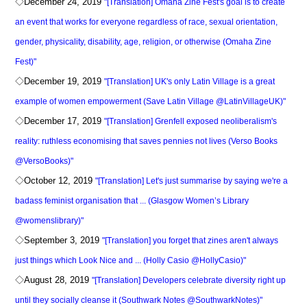
◇December 24, 2019
"[Translation] Omaha Zine Fest's goal is to create
an event that works for everyone regardless of race, sexual orientation,
gender, physicality, disability, age, religion, or otherwise (Omaha Zine
Fest)"
◇December 19, 2019
"[Translation] UK's only Latin Village is a great
example of women empowerment (Save Latin Village @LatinVillageUK)"
◇December 17, 2019
"[Translation] Grenfell exposed neoliberalism's
reality: ruthless economising that saves pennies not lives (Verso Books
@VersoBooks)"
◇October 12, 2019
"[Translation] Let's just summarise by saying we're a
badass feminist organisation that ... (Glasgow Women’s Library
@womenslibrary)"
◇September 3, 2019
"[Translation] you forget that zines aren't always
just things which Look Nice and ... (Holly Casio @HollyCasio)"
◇August 28, 2019
"[Translation] Developers celebrate diversity right up
until they socially cleanse it (Southwark Notes @SouthwarkNotes)"