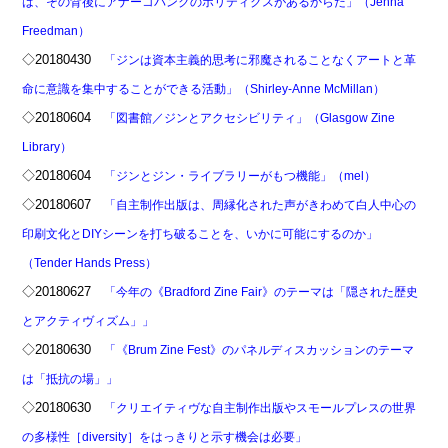
は、その背後にアナーコパンクのポリティクスがあるからだ」（Jenna
Freedman）
◇20180430
「ジンは資本主義的思考に邪魔されることなくアートと革
命に意識を集中することができる活動」（Shirley-Anne McMillan）
◇20180604
「図書館／ジンとアクセシビリティ」（Glasgow Zine
Library）
◇20180604
「ジンとジン・ライブラリーがもつ機能」（mel）
◇20180607
「自主制作出版は、周縁化された声がきわめて白人中心の
印刷文化とDIYシーンを打ち破ることを、いかに可能にするのか」
（Tender Hands Press）
◇20180627
「今年の《Bradford Zine Fair》のテーマは「隠された歴史
とアクティヴィズム」」
◇20180630
「《Brum Zine Fest》のパネルディスカッションのテーマ
は「抵抗の場」」
◇20180630
「クリエイティヴな自主制作出版やスモールプレスの世界
の多様性［diversity］をはっきりと示す機会は必要」