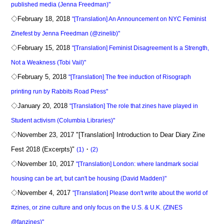
published media (Jenna Freedman)"
◇February 18, 2018
"[Translation] An Announcement on NYC Feminist
Zinefest by Jenna Freedman (@zinelib)"
◇February 15, 2018
"[Translation] Feminist Disagreement Is a Strength,
Not a Weakness (Tobi Vail)"
◇February 5, 2018
"[Translation] The free induction of Risograph
printing run by Rabbits Road Press"
◇January 20, 2018
"[Translation] The role that zines have played in
Student activism (Columbia Libraries)"
◇November 23, 2017 "[Translation] Introduction to Dear Diary Zine
Fest 2018 (Excerpts)"
・
(1)
(2)
◇November 10, 2017
"[Translation] London: where landmark social
housing can be art, but can't be housing (David Madden)"
◇November 4, 2017
"[Translation] Please don't write about the world of
#zines, or zine culture and only focus on the U.S. & U.K. (ZINES
@fanzines)"