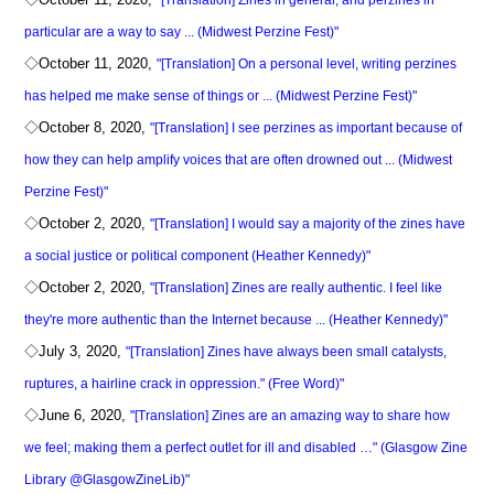
particular are a way to say ... (Midwest Perzine Fest)"
◇October 11, 2020,
"[Translation] On a personal level, writing perzines
has helped me make sense of things or ... (Midwest Perzine Fest)"
◇October 8, 2020,
"[Translation] I see perzines as important because of
how they can help amplify voices that are often drowned out ... (Midwest
Perzine Fest)"
◇October 2, 2020,
"[Translation] I would say a majority of the zines have
a social justice or political component (Heather Kennedy)"
◇October 2, 2020,
"[Translation] Zines are really authentic. I feel like
they're more authentic than the Internet because ... (Heather Kennedy)"
◇July 3, 2020,
"[Translation] Zines have always been small catalysts,
ruptures, a hairline crack in oppression." (Free Word)"
◇June 6, 2020,
"[Translation] Zines are an amazing way to share how
we feel; making them a perfect outlet for ill and disabled …" (Glasgow Zine
Library @GlasgowZineLib)"