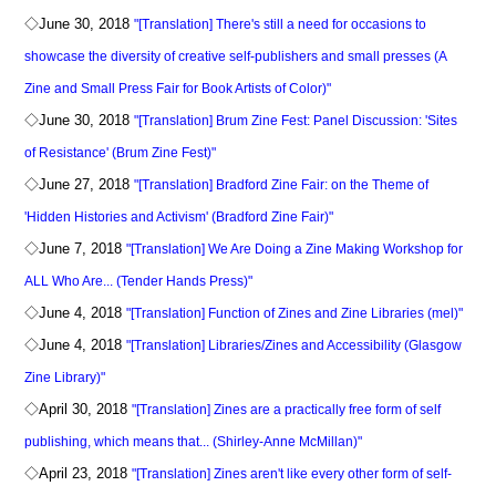
◇June 30, 2018
"[Translation] There's still a need for occasions to
showcase the diversity of creative self-publishers and small presses (A
Zine and Small Press Fair for Book Artists of Color)"
◇June 30, 2018
"[Translation] Brum Zine Fest: Panel Discussion: 'Sites
of Resistance' (Brum Zine Fest)"
◇June 27, 2018
"[Translation] Bradford Zine Fair: on the Theme of
'Hidden Histories and Activism' (Bradford Zine Fair)"
◇June 7, 2018
"[Translation] We Are Doing a Zine Making Workshop for
ALL Who Are... (Tender Hands Press)"
◇June 4, 2018
"[Translation] Function of Zines and Zine Libraries (mel)"
◇June 4, 2018
"[Translation] Libraries/Zines and Accessibility (Glasgow
Zine Library)"
◇April 30, 2018
"[Translation] Zines are a practically free form of self
publishing, which means that... (Shirley-Anne McMillan)"
◇April 23, 2018
"[Translation] Zines aren't like every other form of self-