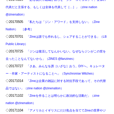
代表だと主張する、もしくは全体を代表して［…］」（zine nation
@zinenation）
◇20170505
「私たちは「ジン・アワード」を支持しない」（Zine
Nation）
［参考］
◇20170701
「Zineは誰でも作れるし、シェアすることができる」（LB
Public Library）
◇20170725
「ジンは復活してなんかいない。なぜならジンがこの世を
去ったことなんてないから」（ZINES @fanzines）
◇20170727
「さあ、みんなを誘［いざな］おう。DIYへ。キュレータ
ー・作家・アーティストになることへ」（Synchronise Witches）
◇20171014
「Zineは企業の雑誌に対する対抗手段であって、その代替
品ではない」（zine nation @zinenation）
◇20171102
「Zineを作ることは明らかに政治的な活動だ」（zine
nation @zinenation）
◇20171104
「アメリカとイギリスにだけ焦点を当ててZineの世界やジ