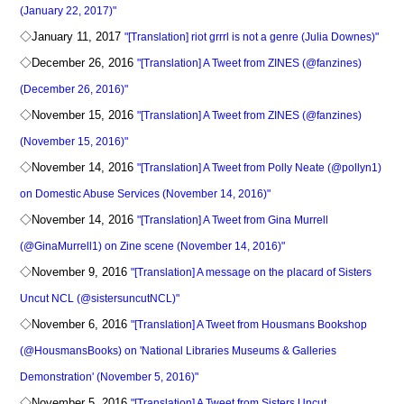
(January 22, 2017)"
◇January 11, 2017
"[Translation] riot grrrl is not a genre (Julia Downes)"
◇December 26, 2016
"[Translation] A Tweet from ZINES (@fanzines)
(December 26, 2016)"
◇November 15, 2016
"[Translation] A Tweet from ZINES (@fanzines)
(November 15, 2016)"
◇November 14, 2016
"[Translation] A Tweet from Polly Neate (@pollyn1)
on Domestic Abuse Services (November 14, 2016)"
◇November 14, 2016
"[Translation] A Tweet from Gina Murrell
(@GinaMurrell1) on Zine scene (November 14, 2016)"
◇November 9, 2016
"[Translation] A message on the placard of Sisters
Uncut NCL (@sistersuncutNCL)"
◇November 6, 2016
"[Translation] A Tweet from Housmans Bookshop
(@HousmansBooks) on 'National Libraries Museums & Galleries
Demonstration' (November 5, 2016)"
◇November 5, 2016
"[Translation] A Tweet from Sisters Uncut