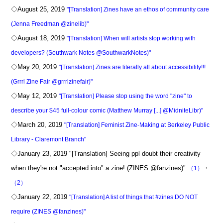
◇August 25, 2019
"[Translation] Zines have an ethos of community care
(Jenna Freedman @zinelib)"
◇August 18, 2019
"[Translation] When will artists stop working with
developers? (Southwark Notes @SouthwarkNotes)"
◇May 20, 2019
"[Translation] Zines are literally all about accessibility!!!
(Grrrl Zine Fair @grrrlzinefair)"
◇May 12, 2019
"[Translation] Please stop using the word "zine" to
describe your $45 full-colour comic (Matthew Murray [...] @MidniteLibr)"
◇March 20, 2019
"[Translation] Feminist Zine-Making at Berkeley Public
Library - Claremont Branch"
◇January 23, 2019 "[Translation] Seeing ppl doubt their creativity
when they're not "accepted into" a zine! (ZINES @fanzines)"
・
（1）
（2）
◇January 22, 2019
"[Translation] A list of things that #zines DO NOT
require (ZINES @fanzines)"