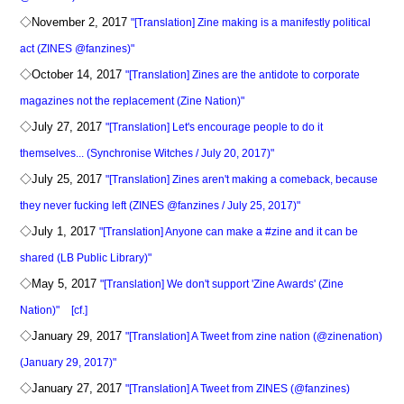
◇November 2, 2017
"[Translation] Zine making is a manifestly political
act (ZINES @fanzines)"
◇October 14, 2017
"[Translation] Zines are the antidote to corporate
magazines not the replacement (Zine Nation)"
◇July 27, 2017
"[Translation] Let's encourage people to do it
themselves... (Synchronise Witches / July 20, 2017)"
◇July 25, 2017
"[Translation] Zines aren't making a comeback, because
they never fucking left (ZINES @fanzines / July 25, 2017)"
◇July 1, 2017
"[Translation] Anyone can make a #zine and it can be
shared (LB Public Library)"
◇May 5, 2017
"[Translation] We don't support 'Zine Awards' (Zine
Nation)"
[cf.]
◇January 29, 2017
"[Translation] A Tweet from zine nation (@zinenation)
(January 29, 2017)"
◇January 27, 2017
"[Translation] A Tweet from ZINES (@fanzines)