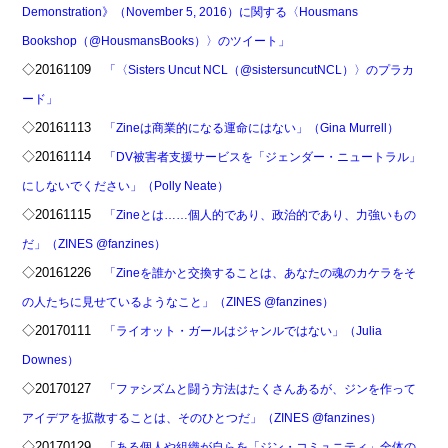
Demonstration》（November 5, 2016）に関する〈Housmans
Bookshop（@HousmansBooks）〉のツイート」
◇20161109
「〈Sisters Uncut NCL（@sistersuncutNCL）〉のプラカ
ード」
◇20161113
「Zineは商業的になる運命にはない」（Gina Murrell）
◇20161114
「DV被害者支援サービスを「ジェンダー・ニュートラル」
にしないでください」（Polly Neate）
◇20161115
「Zineとは……個人的であり、政治的であり、力強いもの
だ」（ZINES @fanzines）
◇20161226
「Zineを誰かと交換することは、あなたの魂のカケラをそ
の人たちに見せているようなこと」（ZINES @fanzines）
◇20170111
「ライオット・ガールはジャンルではない」（Julia
Downes）
◇20170127
「ファシズムと闘う方法はたくさんあるが、ジンを作って
アイデアを拡散することは、そのひとつだ」（ZINES @fanzines）
◇20170129
「ある個人や組織が自らを「ジン・コミュニティ」全体の