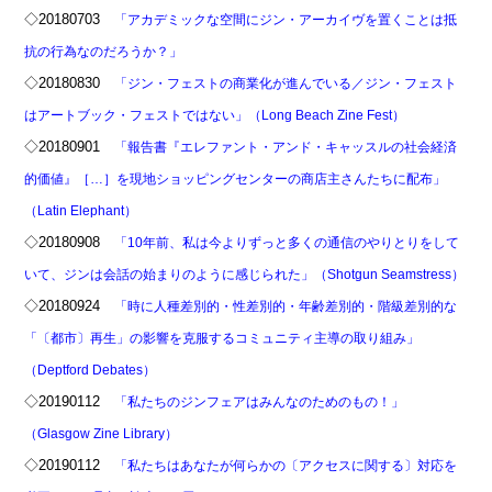
◇20180703
「アカデミックな空間にジン・アーカイヴを置くことは抵
抗の行為なのだろうか？」
◇20180830
「ジン・フェストの商業化が進んでいる／ジン・フェスト
はアートブック・フェストではない」（Long Beach Zine Fest）
◇20180901
「報告書『エレファント・アンド・キャッスルの社会経済
的価値』［…］を現地ショッピングセンターの商店主さんたちに配布」
（Latin Elephant）
◇20180908
「10年前、私は今よりずっと多くの通信のやりとりをして
いて、ジンは会話の始まりのように感じられた」（Shotgun Seamstress）
◇20180924
「時に人種差別的・性差別的・年齢差別的・階級差別的な
「〔都市〕再生」の影響を克服するコミュニティ主導の取り組み」
（Deptford Debates）
◇20190112
「私たちのジンフェアはみんなのためのもの！」
（Glasgow Zine Library）
◇20190112
「私たちはあなたが何らかの〔アクセスに関する〕対応を