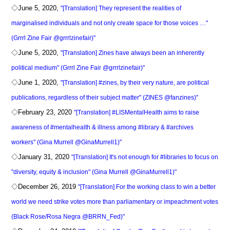
◇June 5, 2020,
"[Translation] They represent the realities of
marginalised individuals and not only create space for those voices …"
(Grrrl Zine Fair @grrrlzinefair)"
◇June 5, 2020,
"[Translation] Zines have always been an inherently
political medium" (Grrrl Zine Fair @grrrlzinefair)"
◇June 1, 2020,
"[Translation] #zines, by their very nature, are political
publications, regardless of their subject matter" (ZINES @fanzines)"
◇February 23, 2020
"[Translation] #LISMentalHealth aims to raise
awareness of #mentalhealth & illness among #library & #archives
workers" (Gina Murrell @GinaMurrell1)"
◇January 31, 2020
"[Translation] It's not enough for #libraries to focus on
"diversity, equity & inclusion" (Gina Murrell @GinaMurrell1)"
◇December 26, 2019
"[Translation] For the working class to win a better
world we need strike votes more than parliamentary or impeachment votes
(Black Rose/Rosa Negra @BRRN_Fed)"