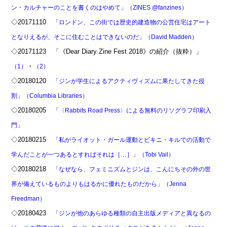
ン・カルチャーのことを書くのはやめて」（ZINES @fanzines）
◇20171110
「ロンドン、この街では歴史的建造物の公営住宅はアート
となりえるが、そこに住むことはできないのだ」（David Madden）
◇20171123 「《Dear Diary Zine Fest 2018》の紹介（抜粋）」
・
（1）
（2）
◇20180120
「ジンが学生によるアクティヴィズムに果たしてきた役
割」（Columbia Libraries）
◇20180205
「〈Rabbits Road Press〉による無料のリソグラフ印刷入
門」
◇20180215
「私がライオット・ガール運動とビキニ・キルでの活動で
学んだことが一つあるとすればそれは［…］」（Tobi Vail）
◇20180218
「なぜなら、フェミニズムとジンは、こんにちその外の世
界が備えているものよりもはるかに優れたものだから」（Jenna
Freedman）
◇20180423
「ジンが他のあらゆる種類の自主出版メディアと異なるの