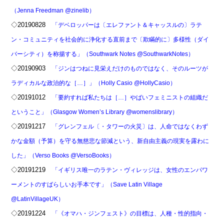
（Jenna Freedman @zinelib）
◇20190828
「デベロッパーは〔エレファント＆キャッスルの〕ラテ
ン・コミュニティを社会的に浄化する直前まで〔欺瞞的に〕多様性（ダイ
バーシティ）を称揚する」（Southwark Notes @SouthwarkNotes）
◇20190903
「ジンはつねに見栄えだけのものではなく、そのルーツが
ラディカルな政治的な［…］」（Holly Casio @HollyCasio）
◇20191012
「要約すれば私たちは［…］やばいフェミニストの組織だ
ということ」（Glasgow Women’s Library @womenslibrary）
◇20191217
「グレンフェル〔・タワーの火災〕は、人命ではなくわず
かな金額（予算）を守る無慈悲な節減という、新自由主義の現実を露わに
した」（Verso Books @VersoBooks）
◇20191219
「イギリス唯一のラテン・ヴィレッジは、女性のエンパワ
ーメントのすばらしいお手本です」（Save Latin Village
@LatinVillageUK）
◇20191224
「《オマハ・ジンフェスト》の目標は、人種・性的指向・