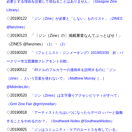
必要とする理由を詮索して尋ねることはありません」（Glasgow Zine
Library）
◇20190122
「ジン［Zine］が必要と「しない」ものリスト」（ZINES
@fanzines）
◇20190123 「〔ジン［Zine］の〕掲載審査なんてぶっとばせ！」
（ZINES @fanzines）
・
（1）
（2）
◇20190320
「《フェミニスト・ジンメーキング》2019/03/30 於：バ
ークリー市立図書館クレアモント分館」
◇20190512
「45ドルのフルカラーの漫画本を説明するのに「ジン
［zine］」という言葉を使わないで」（Matthew Murray［…］
@MidniteLibr）
◇20190520
「ジン［Zines］は文字通りアクセシビリティがすべて」
（Grrrl Zine Fair @grrrlzinefair）
◇20190818
「アーティストたちはいつになったらデベロッパーと協働
することをやめるのか？」（Southwark Notes @SouthwarkNotes）
◇20190825
「ジンはコミュニティ・ケアのエートスを有している」