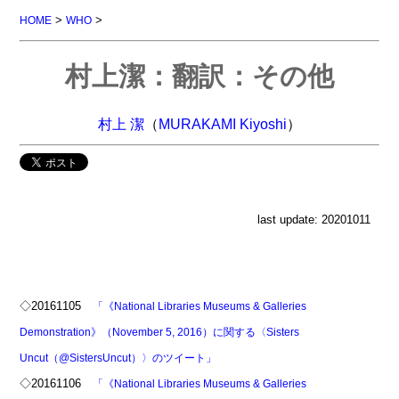
>
>
HOME
WHO
村上潔：翻訳：その他
村上 潔
（
MURAKAMI Kiyoshi
）
last update: 20201011
◇20161105
「《National Libraries Museums & Galleries
Demonstration》（November 5, 2016）に関する〈Sisters
Uncut（@SistersUncut）〉のツイート」
◇20161106
「《National Libraries Museums & Galleries