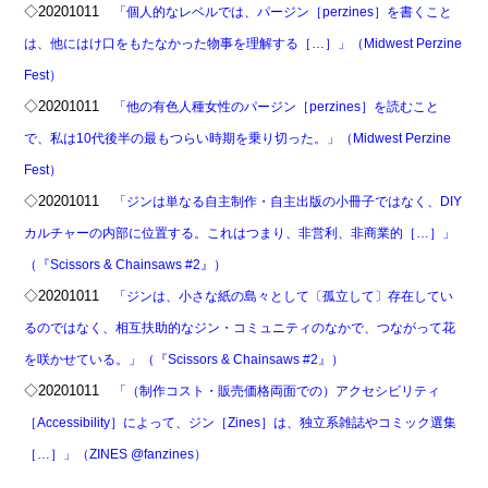
◇20201011
「個人的なレベルでは、パージン［perzines］を書くこと
は、他にはけ口をもたなかった物事を理解する［…］」（Midwest Perzine
Fest）
◇20201011
「他の有色人種女性のパージン［perzines］を読むこと
で、私は10代後半の最もつらい時期を乗り切った。」（Midwest Perzine
Fest）
◇20201011
「ジンは単なる自主制作・自主出版の小冊子ではなく、DIY
カルチャーの内部に位置する。これはつまり、非営利、非商業的［…］」
（『Scissors & Chainsaws #2』）
◇20201011
「ジンは、小さな紙の島々として〔孤立して〕存在してい
るのではなく、相互扶助的なジン・コミュニティのなかで、つながって花
を咲かせている。」（『Scissors & Chainsaws #2』）
◇20201011
「（制作コスト・販売価格両面での）アクセシビリティ
［Accessibility］によって、ジン［Zines］は、独立系雑誌やコミック選集
［…］」（ZINES @fanzines）