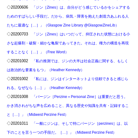
◇20200606
「ジン［Zines］は、自分がどう感じているかをシェアする
ためのすばらしい手段だ。だから、病気・障害を抱えた創造力あふれる人
たちに最適な［…］」（Glasgow Zine Library @GlasgowZineLib）
◇20200703
「ジン［Zines］はいつだって、抑圧された状態における小
さな起爆剤・破裂・細かな亀裂であってきた。それは、権力の構造を再現
することなく［…］」（Free Word）
◇20201002
「私の推測では、ジンの大半は社会正義に関する、もしく
は政治的な要素をもつ」（Heather Kennedy）
◇20201002
「私には、ジンはインターネットより信頼できると感じら
れる。なぜなら［…］」（Heather Kennedy）
◇20201008
「パージン［Perzine＝Personal Zine］は重要だと思う。
かき消されがちな声を広めること、異なる歴史や知識を共有・記録するこ
と［…］」（Midwest Perzine Fest）
◇20201011
「一般にジンは、そして特にパージン［perzines］は、以
下のことを言う一つの手段だ。［…］」（Midwest Perzine Fest）