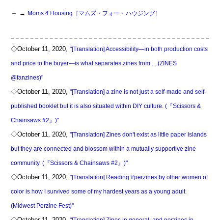
＋ →
Moms 4 Housing［マムズ・フォー・ハウジング］
◇October 11, 2020,
"[Translation] Accessibility―in both production costs
and price to the buyer―is what separates zines from ... (ZINES
@fanzines)"
◇October 11, 2020,
"[Translation] a zine is not just a self-made and self-
published booklet but it is also situated within DIY culture. (『Scissors &
Chainsaws #2』)"
◇October 11, 2020,
"[Translation] Zines don't exist as little paper islands
but they are connected and blossom within a mutually supportive zine
community. (『Scissors & Chainsaws #2』)"
◇October 11, 2020,
"[Translation] Reading #perzines by other women of
color is how I survived some of my hardest years as a young adult.
(Midwest Perzine Fest)"
◇October 11, 2020,
"[Translation] Zines in general, and perzines in