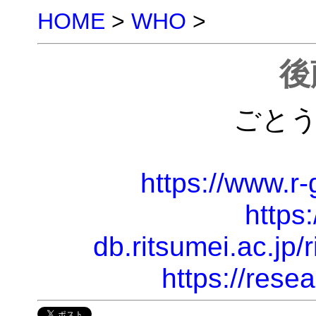
HOME
>
WHO
>
後
ごと
https://www.r
https:
db.ritsumei.ac.jp/
https://rese