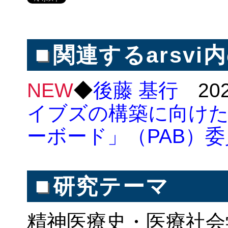
■
関連するarsvi
NEW
◆
後藤 基行
202
イブズの構築に向け
ーボード」（PAB）
■
研究テーマ
精神医療史・医療社会