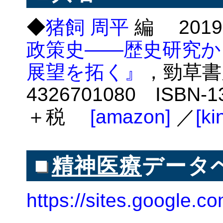
◆
猪飼 周平
編 2019
政策史――歴史研究か
展望を拓く』
，勁草書房
4326701080 ISBN-13
＋税
[amazon]
／
[ki
■
精神医療
データ
https://sites.google.co