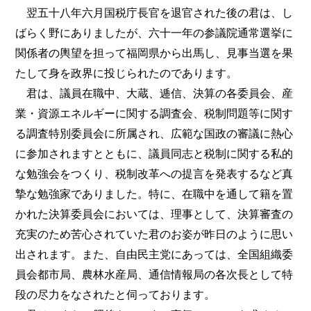
翌五十八年六月国税庁長官を退官された後の君は、し
ばらく野にありましたが、六十一年の参議院通常選挙に
関係者の輿望を担って福岡県から出馬し、見事当選を果
たして身を政界に投じられたのであります。
君は、議員在職中、大蔵、逓信、決算の各委員会、産
業・資源エネルギーに関する調査会、税制問題等に関す
る調査特別委員会に所属され、広範な国政の審議に熱心
に参加されますとともに、議員同志と税制に関する私的
な勉強会をつくり、税制改革への提言を発表するなど真
摯な勉強家でありました。特に、在職中を通して籍を置
かれた決算委員会においては、理事として、決算審査の
充実のため苦心されていた君のお姿が昨日のように思い
出されます。また、自由民主党にあっては、全国組織委
員会都市局、農林水産局、通信情報局の各次長として特
段の尽力をなされたと伺っております。