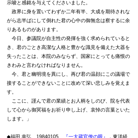
示唆と感銘を与えてくださいました。
政界に身を置いてわずか二年有半、大成を期待されな
がら志半ばにして倒れた君の心中の御無念は察するに余
りあるものがあります。
今日、参議院が自主性の発揮を強く求められていると
き、君のごとき高潔な人格と豊かな識見を備えた大器を
失ったことは、本院のみならず、国家にとっても痛恨の
きわみと言わなければなりません。
今、君と幽明境を異にし、再び君の温顔にこの議場で
接することができないことに改めて深い悲しみを覚えま
す。
ここに、謹んで君の業績とお人柄をしのび、院を代表
して心から御冥福をお祈り申し上げ、哀悼の言葉といた
します。」
◆福田 幸弘 19840105
『一大蔵官僚の眼』
，東洋経