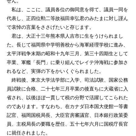
せん。
私は、ここに、議員各位の御同意を得て、議員一同を
代表し、正四位勲二等故福田幸弘君のみたまに対し謹ん
で哀悼の言葉をささげたいと存じます。
君は、大正十三年熊本県人吉市に生をうけられまし
た。長じて福岡県中学明善校から海軍経理学校に進み、
太平洋戦争末期の昭和十九年三月、第三十四期生として
卒業、軍艦「長門」に乗り組んでレイテ沖海戦に参加さ
れるなど、実弾の下をかいくぐられました。
終戦後、東京大学法学部に入学、司法試験、国家公務
員試験に合格、二十七年三月卒業の後直ちに大蔵省に入
省され、以後ほぼ一貫して税の分野で活躍してこられた
のであります。すなわち、在カナダ日本国大使館一等書
記官、福岡国税局長、大臣官房審議官、日本銀行政策委
員、主税局長の要職を歴任、五十七年六月に国税庁長官
に就任されました。