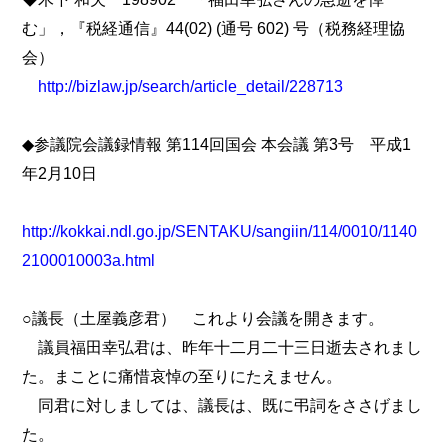
む」，『税経通信』44(02) (通号 602) 号（税務経理協
会）
http://bizlaw.jp/search/article_detail/228713
◆参議院会議録情報 第114回国会 本会議 第3号 平成1
年2月10日
http://kokkai.ndl.go.jp/SENTAKU/sangiin/114/0010/1140
2100010003a.html
○議長（土屋義彦君） これより会議を開きます。
議員福田幸弘君は、昨年十二月二十三日逝去されまし
た。まことに痛惜哀悼の至りにたえません。
同君に対しましては、議長は、既に弔詞をささげまし
た。