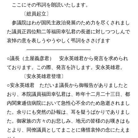
ここにその弔詞を朗読いたします。
〔総員起立〕
参議院はわが国民主政治発展のため力を尽くされまし
た議員正四位勲二等福田幸弘君の長逝に対しつつしんで
哀悼の意を表しうやうやしく弔詞をささげます
―――――――――――――
○議長（土屋義彦君） 安永英雄君から発言を求められ
ております。この際、発言を許します。安永英雄君。
〔安永英雄君登壇〕
○安永英雄君 ただいま議長から御報告がありましたと
おり、本院議員福田幸弘君は、昨年十二月二十三日、都
内関東逓信病院において急性心不全のため急逝されまし
た。余りにも突然の訃報は、耳を疑うばかりでありまし
た。御家族の方々のお悲しみ、地元の皆様のお嘆きはも
とより、同僚議員としてまことに痛惜哀悼の念にたえま