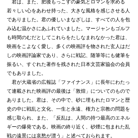
君は、また、肥後もっこすの豪気とロマンを求める
若々しい心をあわせ持った、大きな風格を感じさせる人
でありました。君の優しいまなざしは、すべての人を包
み込む温かさにあふれていました。マージャンもゴルフ
も時間のむだとしてこれらをたしなまれなかった君は、
映画をこよなく愛し、多くの映画評を物された玄人はだ
しの映画評論家であり、さらに戦記、随筆等にも健筆を
振るい、すぐれた著作を残された日本文芸家協会の会員
でもありました。
君が大蔵省の広報誌「ファイナンス」に長年にわたっ
て連載された映画評の最後は「敦煌」についてのもので
ありました。君は、その中で、砂に埋もれたロマンと歴
史の中に戦乱と文化、一生と永遠、権力と宗教の問題を
感じ取られ、また、「反乱は、人間の持つ最高のエネル
ギーの爆発である。映画の終り近く、砂煙に包まれた乱
戦の遠景には哀愁が漂う」と述べておられます。