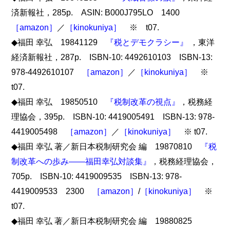
済新報社，285p. ASIN: B000J795LO 1400
［amazon］
／
［kinokuniya］
※ t07.
◆福田 幸弘 19841129
『税とデモクラシー』
，東洋
経済新報社，287p. ISBN-10: 4492610103 ISBN-13:
978-4492610107
［amazon］
／
［kinokuniya］
※
t07.
◆福田 幸弘 19850510
『税制改革の視点』
，税務経
理協会，395p. ISBN-10: 4419005491 ISBN-13: 978-
4419005498
［amazon］
／
［kinokuniya］
※ t07.
◆福田 幸弘 著／新日本税制研究会 編 19870810
『税
制改革への歩み――福田幸弘対談集』
，税務経理協会，
705p. ISBN-10: 4419009535 ISBN-13: 978-
4419009533 2300
［amazon］
/
［kinokuniya］
※
t07.
◆福田 幸弘 著／新日本税制研究会 編 19880825