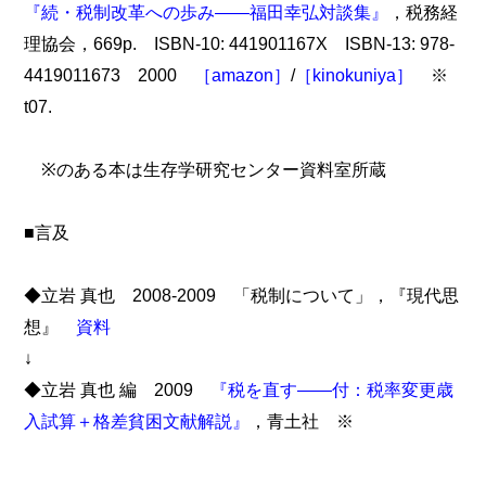
『続・税制改革への歩み――福田幸弘対談集』
，税務経
理協会，669p. ISBN-10: 441901167X ISBN-13: 978-
4419011673 2000
［amazon］
/
［kinokuniya］
※
t07.
※のある本は生存学研究センター資料室所蔵
■言及
◆立岩 真也 2008-2009 「税制について」，『現代思
想』
資料
↓
◆立岩 真也 編 2009
『税を直す――付：税率変更歳
入試算＋格差貧困文献解説』
，青土社 ※