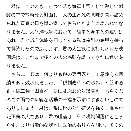
君は、このとき、かつて若き海軍士官として激しい戦
闘の中で常時死と対面し、人の生と死の意味を問い詰め
られた青春の日を思い返しておられたように思われてな
りません。太平洋戦争において、陸軍と海軍との違いは
あれ、君と戦争体験を同じくする私は格別の感興を持っ
て拝読したのであります。君の人生観に裏打ちされた映
画評は、これまで多くの人の感動を誘ってきたに違いあ
りません。
さらに、君は、何よりも税の専門家として意義ある業
績を多く残されました。「税制改革への歩み」と題する
正・続二巻千四百ページに及ぶ君の対談集も、恐らく君
のこの面での広範な活動の一端を示すにすぎないもので
ありましょう。君は、常に税の公平確保を強く主張され
た正義の人であり、君の理論は、単に税制問題にとどま
らず、より根源的な我が国政治のあり方を問い、多くの