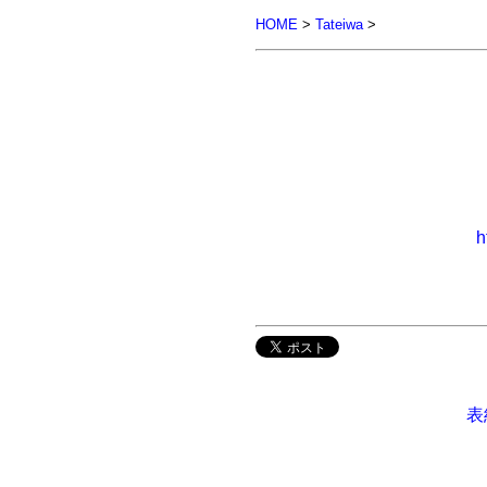
HOME
>
Tateiwa
>
h
表