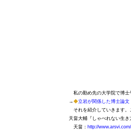
私の勤め先の大学院で博士号
→
◆
立岩が関係した博士論文
それを紹介していきます。
天畠大輔『しゃべれない生き
天畠：
http://www.arsvi.com