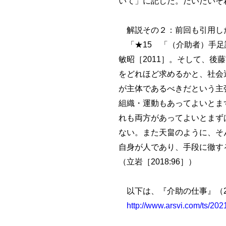
いて」に記した。だいたいそ
解説その２：前回も引用した
「★15 「（介助者）手足
敏昭［2011］。そして、後藤
をどれほど求めるかと、社会
が主体であるべきだという主
組織・運動もあってよいとま
れも両方があってよいとまず
ない。また天畠のように、そ
自身が人であり、手段に徹す
（立岩［2018:96］）
以下は、『介助の仕事』（202
http://www.arsvi.com/ts/20