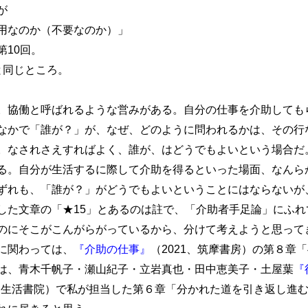
が
用なのか（不要なのか）」
10回。
と同じところ。
協働と呼ばれるような営みがある。自分の仕事を介助しても
なかで「誰が？」が、なぜ、どのように問われるかは、その行
。なされさえすればよく、誰が、はどうでもよいという場合だ
る。自分が生活するに際して介助を得るといった場面、なんら
ずれも、「誰が？」がどうでもよいということにはならないが
した文章の「★15」とあるのは註で、「介助者手足論」にふれ
のにそこがこんがらがっているから、分けて考えようと思って
に関わっては、
『介助の仕事』
（2021、筑摩書房）の第８章
は、青木千帆子・瀬山紀子・立岩真也・田中恵美子・土屋葉
『
9、生活書院）で私が担当した第６章「分かれた道を引き返し進