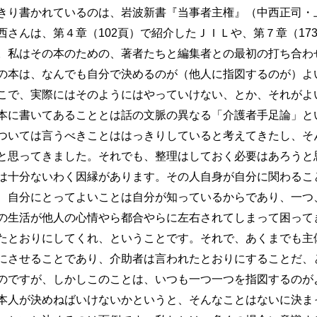
り書かれているのは、岩波新書『当事者主権』（中西正司・
西さんは、第４章（102頁）で紹介したＪＩＬや、第７章（17
。私はその本のための、著者たちと編集者との最初の打ち合わ
の本は、なんでも自分で決めるのが（他人に指図するのが）よ
こで、実際にはそのようにはやっていけない、とか、それがよ
本に書いてあることとは話の文脈の異なる「介護者手足論」と
ついては言うべきことははっきりしていると考えてきたし、そ
と思ってきました。それでも、整理はしておく必要はあろうと
十分ないわく因縁があります。その人自身が自分に関わるこ
、自分にとってよいことは自分が知っているからであり、一つ
の生活が他人の心情やら都合やらに左右されてしまって困って
たとおりにしてくれ、ということです。それで、あくまでも主
にさせることであり、介助者は言われたとおりにすることだ、
ですが、しかしこのことは、いつも一つ一つを指図するのが
本人が決めねばいけないかというと、そんなことはないに決ま