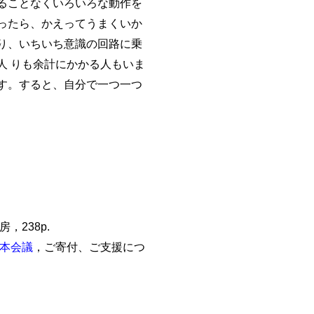
ることなくいろいろな動作を
ったら、かえってうまくいか
り、いちいち意識の回路に乗
人 りも余計にかかる人もいま
す。すると、自分で一つ一つ
，238p.
本会議
，ご寄付、ご支援につ