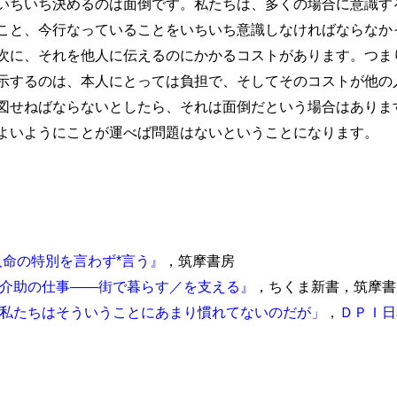
いちいち決めるのは面倒です。私たちは、多くの場合に意識す
こと、今行なっていることをいちいち意識しなければならなか
次に、それを他人に伝えるのにかかるコストがあります。つま
示するのは、本人にとっては負担で、そしてそのコストが他の
図せねばならないとしたら、それは面倒だという場合はありま
よいようにことが運べば問題はないということになります。
人命の特別を言わず*言う』
，筑摩書房
介助の仕事――街で暮らす／を支える』
，ちくま新書，筑摩書房
私たちはそういうことにあまり慣れてないのだが」
，
ＤＰＩ日