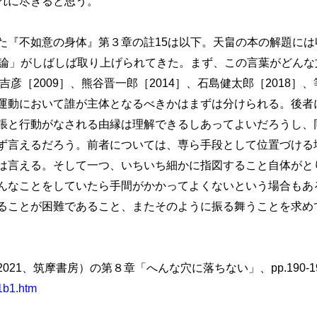
れに尽きると思う。
『不如意の身体』第３章の註15は以下。天畠の本の解題には
論」がしばしば取り上げられてきた。まず、この言葉がどんな
吉彦［2009］、熊谷晋一郎［2014］、石島健太郎［2018
運動において誰が主体となるべきかはまずは分けられる。後者
張と行動がなされる由縁は理解できるしあってよいだろうし、
ず言えるだろう。前者については、専ら手段として位置づける
は言える。そして一つ、いちいち細かに指図すること自体がと
んなことをしていたら手間がかかってよくないという場合もあ
ることが困難であること、またそのように振る舞うことを求め
1、筑摩書房）の第８章「へんな穴に落ちない」、pp.190-1
21b1.htm