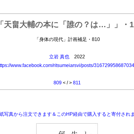
「天畠大輔の本に「誰の？は…」」・1
「身体の現代」計画補足・810
立岩 真也
2022
ttps://www.facebook.com/ritsumeiarsvi/posts/31672995868703
809
< / >
811
紙写真から注文できます＆このHP経由で購入すると寄付され