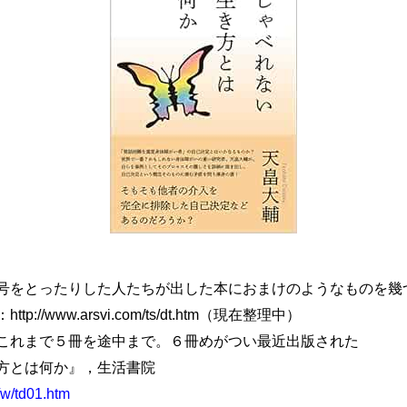
をとったりした人たちが出した本におまけのようなものを幾
：http://www.arsvi.com/ts/dt.htm（現在整理中）
これまで５冊を途中まで。６冊めがつい最近出版された
方とは何か』，生活書院
/w/td01.htm