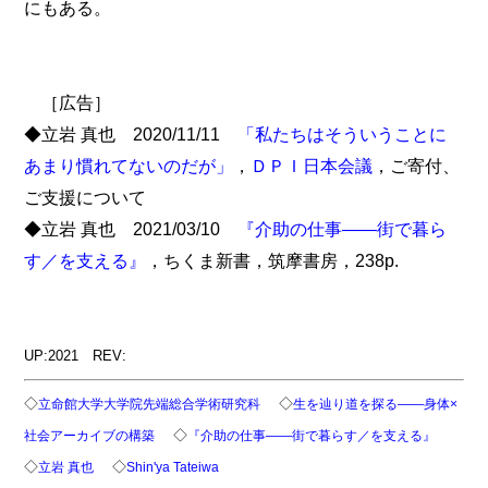
にもある。
［広告］
◆立岩 真也 2020/11/11
「私たちはそういうことに
あまり慣れてないのだが」
，
ＤＰＩ日本会議
，ご寄付、
ご支援について
◆立岩 真也 2021/03/10
『介助の仕事――街で暮ら
す／を支える』
，ちくま新書，筑摩書房，238p.
UP:2021 REV:
◇
◇
立命館大学大学院先端総合学術研究科
生を辿り道を探る――身体×
◇
社会アーカイブの構築
『介助の仕事――街で暮らす／を支える』
◇
◇
立岩 真也
Shin'ya Tateiwa