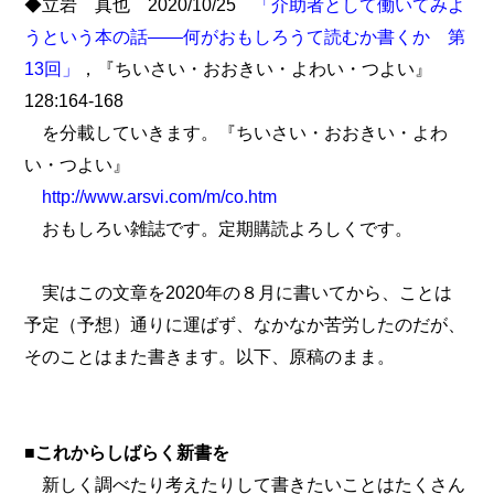
◆立岩 真也 2020/10/25
「介助者として働いてみよ
うという本の話――何がおもしろうて読むか書くか 第
13回」
，『ちいさい・おおきい・よわい・つよい』
128:164-168
を分載していきます。『ちいさい・おおきい・よわ
い・つよい』
http://www.arsvi.com/m/co.htm
おもしろい雑誌です。定期購読よろしくです。
実はこの文章を2020年の８月に書いてから、ことは
予定（予想）通りに運ばず、なかなか苦労したのだが、
そのことはまた書きます。以下、原稿のまま。
■
これからしばらく新書を
新しく調べたり考えたりして書きたいことはたくさん