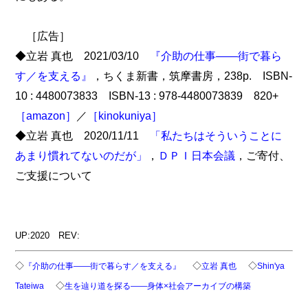
［広告］
◆立岩 真也 2021/03/10
『介助の仕事――街で暮ら
す／を支える』
，ちくま新書，筑摩書房，238p. ISBN-
10 : 4480073833 ISBN-13 : 978-4480073839 820+
［amazon］
／
［kinokuniya］
◆立岩 真也 2020/11/11
「私たちはそういうことに
あまり慣れてないのだが」
，
ＤＰＩ日本会議
，ご寄付、
ご支援について
UP:2020 REV:
◇
◇
◇
『介助の仕事――街で暮らす／を支える』
立岩 真也
Shin'ya
◇
Tateiwa
生を辿り道を探る――身体×社会アーカイブの構築