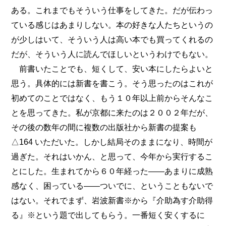
ある。これまでもそういう仕事をしてきた。だが伝わっ
ている感じはあまりしない。本の好きな人たちというの
が少しはいて、そういう人は高い本でも買ってくれるの
だが、そういう人に読んでほしいというわけでもない。
前書いたことでも、短くして、安い本にしたらよいと
思う。具体的には新書を書こう。そう思ったのはこれが
初めてのことではなく、もう１０年以上前からそんなこ
とを思ってきた。私が京都に来たのは２００２年だが、
その後の数年の間に複数の出版社から新書の提案も
△164 いただいた。しかし結局そのままになり、時間が
過ぎた。それはいかん、と思って、今年から実行するこ
とにした。生まれてから６０年経った――あまりに成熟
感なく、困っている――ついでに、ということもないで
はない。それでまず、岩波新書※から『介助為す介助得
る』※という題で出してもらう。一番短く安くするに