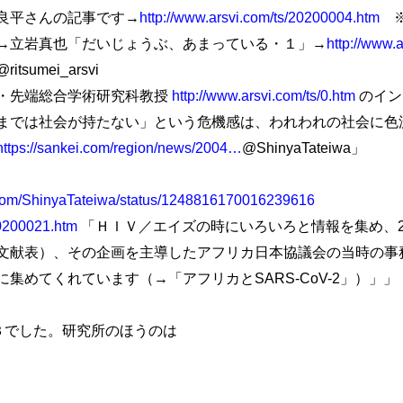
良平さんの記事です→
http://www.arsvi.com/ts/20200004.htm
※
→立岩真也「だいじょうぶ、あまっている・１」→
http://www.
umei_arsvi
・先端総合学術研究科教授
http://www.arsvi.com/ts/0.htm
のイン
までは社会が持たない」という危機感は、われわれの社会に色
https://sankei.com/region/news/2004…
@ShinyaTateiwa」
er.com/ShinyaTateiwa/status/1248816170016239616
20200021.htm
「ＨＩＶ／エイズの時にいろいろと情報を集め、2
文献表）、その企画を主導したアフリカ日本協議会の当時の事
集めてくれています（→「アフリカとSARS-CoV-2」）」」
・３でした。研究所のほうのは