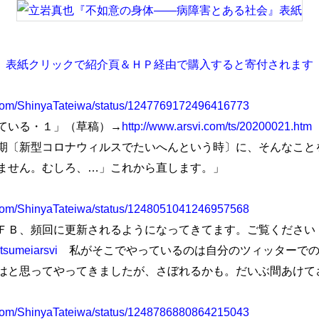
表紙クリックで紹介頁＆ＨＰ経由で購入すると寄付されます
er.com/ShinyaTateiwa/status/1247769172496416773
ている・１」（草稿）→
http://www.arsvi.com/ts/20200021.htm
期〔新型コロナウィルスでたいへんという時〕に、そんなこと
ません。むしろ、…」これから直します。」
er.com/ShinyaTateiwa/status/1248051041246957568
Ｂ、頻回に更新されるようになってきてます。ご覧ください
itsumeiarsvi
私がそこでやっているのは自分のツィッターでの
はと思ってやってきましたが、さぼれるかも。だいぶ間あけて
er.com/ShinyaTateiwa/status/1248786880864215043