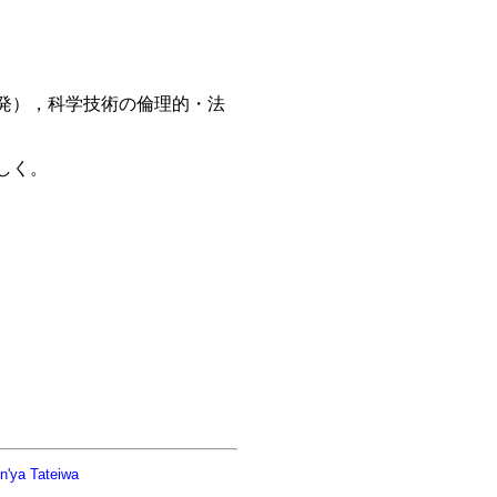
発），科学技術の倫理的・法
しく。
n'ya Tateiwa