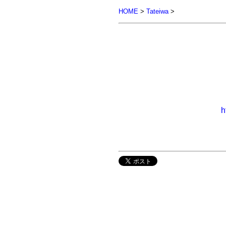
HOME
>
Tateiwa
>
h