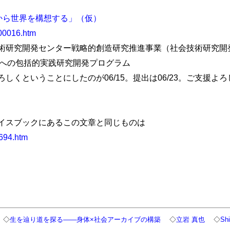
19から世界を構想する」（仮）
200016.htm
研究開発センター戦略的創造研究推進事業（社会技術研究開
）への包括的実践研究開発プログラム
くということにしたのが06/15。提出は06/23。ご支援よろ
イスブックにあるこの文章と同じものは
2694.htm
◇
生を辿り道を探る――身体×社会アーカイブの構築
◇
立岩 真也
◇
Shi