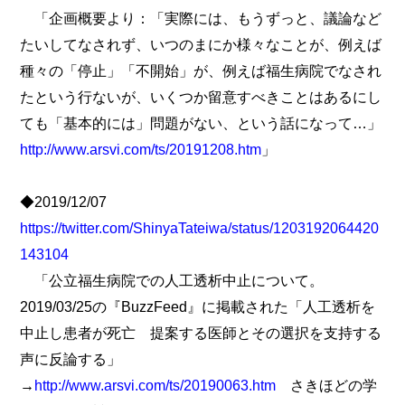
「企画概要より：「実際には、もうずっと、議論など
たいしてなされず、いつのまにか様々なことが、例えば
種々の「停止」「不開始」が、例えば福生病院でなされ
たという行ないが、いくつか留意すべきことはあるにし
ても「基本的には」問題がない、という話になって…」
http://www.arsvi.com/ts/20191208.htm
」
◆2019/12/07
https://twitter.com/ShinyaTateiwa/status/1203192064420
143104
「公立福生病院での人工透析中止について。
2019/03/25の『BuzzFeed』に掲載された「人工透析を
中止し患者が死亡 提案する医師とその選択を支持する
声に反論する」
→
http://www.arsvi.com/ts/20190063.htm
さきほどの学