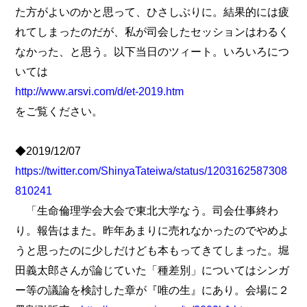
た方がよいのかと思って、ひさしぶりに。結果的には疲
れてしまったのだが、私が司会したセッションはわるく
なかった、と思う。以下当日のツィート。いろいろにつ
いては
http://www.arsvi.com/d/et-2019.htm
をご覧ください。
◆2019/12/07
https://twitter.com/ShinyaTateiwa/status/1203162587308
810241
「生命倫理学会大会で東北大学なう。司会仕事終わ
り。報告はまた。昨年あまりに売れなかったのでやめよ
うと思ったのに少しだけども本もってきてしまった。堀
田義太郎さんが論じていた「種差別」についてはシンガ
ー等の議論を検討した章が『唯の生』にあり。会場に２