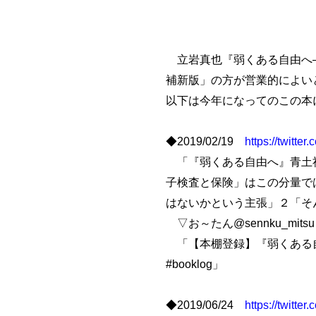
立岩真也『弱くある自由へ―
補新版」の方が営業的によい
以下は今年になってのこの本
◆2019/02/19
https://twitt
「『弱くある自由へ』青土社在庫７冊
子検査と保険」はこの分量で
はないかという主張」２「そ
▽お～たん@sennku_mitsu
「【本棚登録】『弱くある自
#booklog」
◆2019/06/24
https://twitt