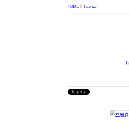
HOME
>
Tateiwa
>
h