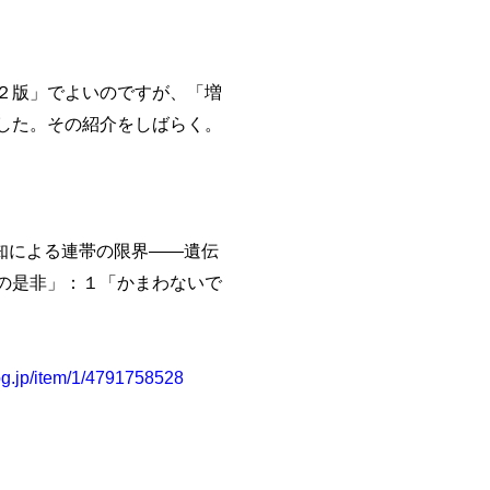
２版」でよいのですが、「増
した。その紹介をしばらく。
６章「未知による連帯の限界――遺伝
の是非」：１「かまわないで
log.jp/item/1/4791758528