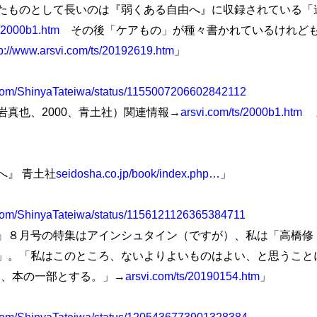
ものとして長いのは『弱くある自由へ』に収録されている「
s/2000b1.htm
その後「ケアもの」が種々書かれているけれども
tp://www.arsvi.com/ts/20192619.htm
」
er.com/ShinyaTateiwa/status/1155007206602842112
真也、2000、青土社）関連情報→
arsvi.com/ts/2000b1.htm
新
』 青土社
seidosha.co.jp/book/index.php…
」
er.com/ShinyaTateiwa/status/1156121126365384711
８月号の特集はアインシュタイン（ですが）、私は「高橋修
」。「私はこのところ、ないよりよいものはよい、と思うこと
加え、本の一部とする。」→
arsvi.com/ts/20190154.htm
」
er.com/ShinyaTateiwa/status/1205436773901328384