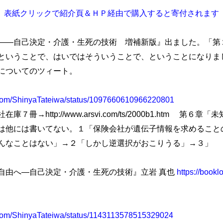
表紙クリックで紹介頁＆ＨＰ経由で購入すると寄付されます
―自己決定・介護・生死の技術 増補新版』出ました。「第
ということで、はいではそういうことで、ということになりま
についてのツィート。
er.com/ShinyaTateiwa/status/1097660610966220801
→http://www.arsvi.com/ts/2000b1.htm 第
は他には書いてない。１「保険会社が遺伝子情報を求めること
んなことはない」→２「しかし逆選択がおこりうる」→３」
由へ―自己決定・介護・生死の技術』立岩 真也
https://book
er.com/ShinyaTateiwa/status/1143113578515329024