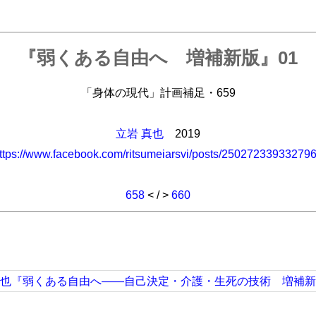
『弱くある自由へ 増補新版』01
「身体の現代」計画補足・659
立岩 真也
2019
ttps://www.facebook.com/ritsumeiarsvi/posts/25027233933279
658
< / >
660