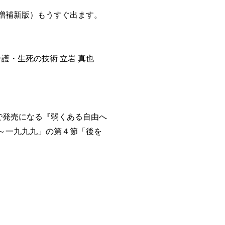
増補新版）もうすぐ出ます。
護・生死の技術 立岩 真也
で発売になる『弱くある自由へ
～一九九九」の第４節「後を