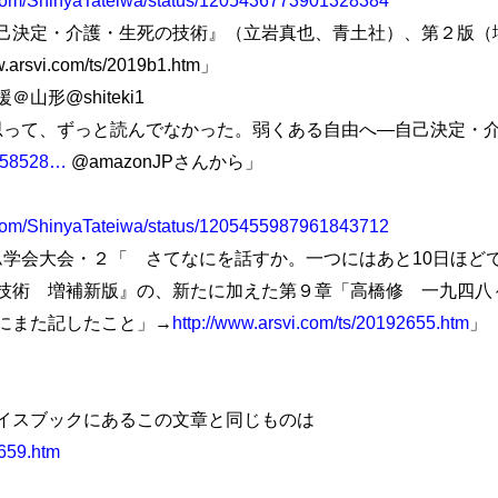
決定・介護・生死の技術』（立岩真也、青土社）、第２版（
svi.com/ts/2019b1.htm」
形@shiteki1
と思って、ずっと読んでなかった。弱くある自由へ―自己決定・介
1758528…
@amazonJPさんから」
er.com/ShinyaTateiwa/status/1205455987961843712
カム学会大会・２「 さてなにを話すか。一つにはあと10日ほど
技術 増補新版』の、新たに加えた第９章「高橋修 一九四八
にまた記したこと」→
http://www.arsvi.com/ts/20192655.htm
」
イスブックにあるこの文章と同じものは
2659.htm