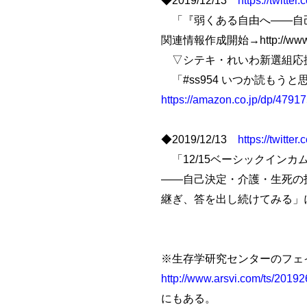
「『弱くある自由へ――自己
関連情報作成開始→http://www.ar
▽シテキ・れいわ新選組応援＠山
「#ss954 いつか読もう
https://amazon.co.jp/dp/479
◆2019/12/13
https://twitt
「12/15ベーシックイン
――自己決定・介護・生死の
継ぎ、答を出し続けてみる」
※生存学研究センターのフェ
http://www.arsvi.com/ts/2019
にもある。