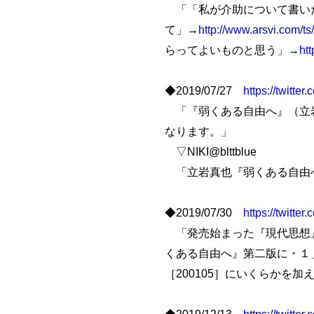
「「私が介助について書いた
て」→
http://www.arsvi.com/t
らってよいものと思う」→
ht
◆2019/07/27
https://twitt
「『弱くある自由へ』（立岩
なります。」
▽NIKI@blttblue
「立岩真也『弱くある自由へ
◆2019/07/30
https://twitt
「発売始まった『現代思想』
くある自由へ』第二版に・１
［200105］にいくらかを
◆2019/12/13
https://twitt