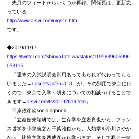
先月のツィートからいくつか再録。関係頁は、更新怠
っている
http://www.arsvi.com/u/gsce.htm
です。
◆2019/11/17
https://twitter.com/ShinyaTateiwa/status/1195889606996
058115
「週末の入試説明会別用あって出られず代わってもら
いました→
r-gscefs.jp/?p=113
が、その別用で東京に行
くので、東京で入学～研究についての相談うけることで
きます→
arsvi.com/ts/20192619.htm
」
▽岸政彦@sociologbook
「立命館先端研では、生存学を立岩真也から、フラン
ス哲学を小泉義之と千葉雅也から、人類学を小川さやか
から、比較文学を西成彦から学べます。そして私と一緒