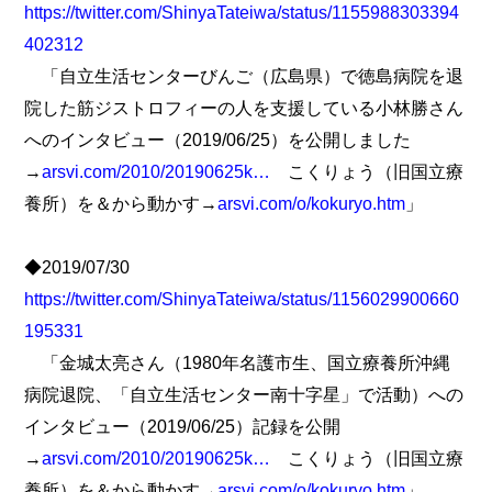
https://twitter.com/ShinyaTateiwa/status/1155988303394
402312
「自立生活センターびんご（広島県）で徳島病院を退
院した筋ジストロフィーの人を支援している小林勝さん
へのインタビュー（2019/06/25）を公開しました
→
arsvi.com/2010/20190625k…
こくりょう（旧国立療
養所）を＆から動かす→
arsvi.com/o/kokuryo.htm
」
◆2019/07/30
https://twitter.com/ShinyaTateiwa/status/1156029900660
195331
「金城太亮さん（1980年名護市生、国立療養所沖縄
病院退院、「自立生活センター南十字星」で活動）への
インタビュー（2019/06/25）記録を公開
→
arsvi.com/2010/20190625k…
こくりょう（旧国立療
養所）を＆から動かす→
arsvi.com/o/kokuryo.htm
」