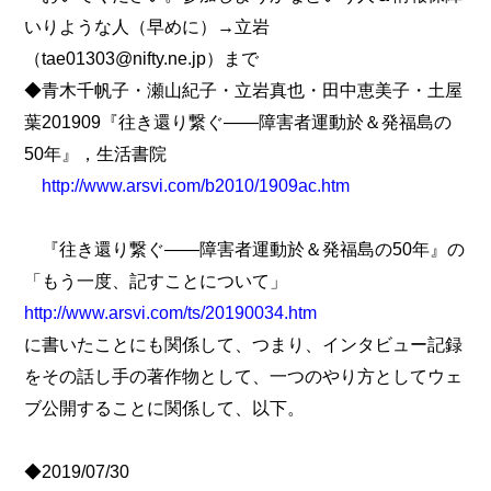
いりような人（早めに）→立岩
（tae01303@nifty.ne.jp）まで
◆青木千帆子・瀬山紀子・立岩真也・田中恵美子・土屋
葉201909『往き還り繋ぐ――障害者運動於＆発福島の
50年』，生活書院
http://www.arsvi.com/b2010/1909ac.htm
『往き還り繋ぐ――障害者運動於＆発福島の50年』の
「もう一度、記すことについて」
http://www.arsvi.com/ts/20190034.htm
に書いたことにも関係して、つまり、インタビュー記録
をその話し手の著作物として、一つのやり方としてウェ
ブ公開することに関係して、以下。
◆2019/07/30