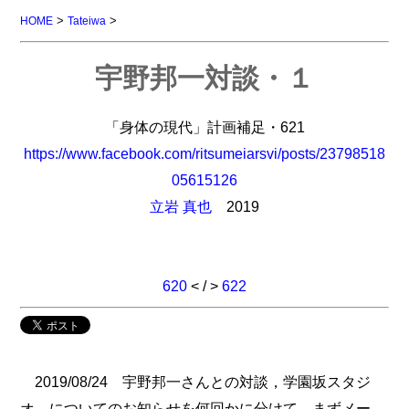
>
>
HOME
Tateiwa
宇野邦一対談・１
「身体の現代」計画補足・621
https://www.facebook.com/ritsumeiarsvi/posts/23798518
05615126
立岩 真也
2019
620
< / >
622
2019/08/24 宇野邦一さんとの対談，学園坂スタジ
オ。についてのお知らせを何回かに分けて。まずメー