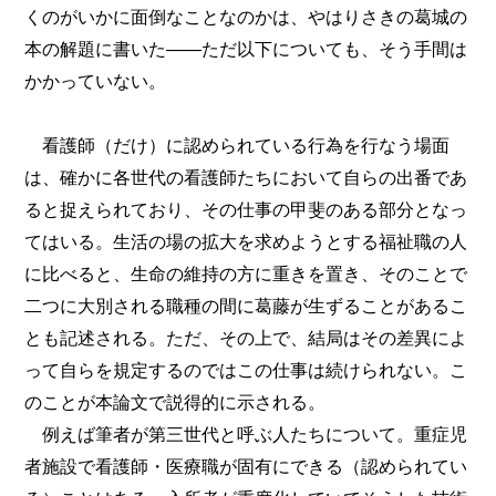
くのがいかに面倒なことなのかは、やはりさきの葛城の
本の解題に書いた――ただ以下についても、そう手間は
かかっていない。
看護師（だけ）に認められている行為を行なう場面
は、確かに各世代の看護師たちにおいて自らの出番であ
ると捉えられており、その仕事の甲斐のある部分となっ
てはいる。生活の場の拡大を求めようとする福祉職の人
に比べると、生命の維持の方に重きを置き、そのことで
二つに大別される職種の間に葛藤が生ずることがあるこ
とも記述される。ただ、その上で、結局はその差異によ
って自らを規定するのではこの仕事は続けられない。こ
のことが本論文で説得的に示される。
例えば筆者が第三世代と呼ぶ人たちについて。重症児
者施設で看護師・医療職が固有にできる（認められてい