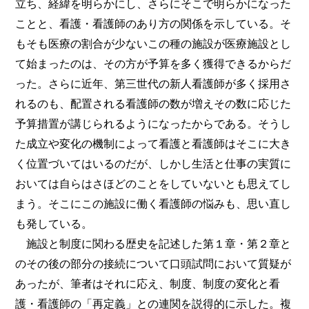
立ち、経緯を明らかにし、さらにそこで明らかになった
ことと、看護・看護師のあり方の関係を示している。そ
もそも医療の割合が少ないこの種の施設が医療施設とし
て始まったのは、その方が予算を多く獲得できるからだ
った。さらに近年、第三世代の新人看護師が多く採用さ
れるのも、配置される看護師の数が増えその数に応じた
予算措置が講じられるようになったからである。そうし
た成立や変化の機制によって看護と看護師はそこに大き
く位置づいてはいるのだが、しかし生活と仕事の実質に
おいては自らはさほどのことをしていないとも思えてし
まう。そこにこの施設に働く看護師の悩みも、思い直し
も発している。
施設と制度に関わる歴史を記述した第１章・第２章と
のその後の部分の接続について口頭試問において質疑が
あったが、筆者はそれに応え、制度、制度の変化と看
護・看護師の「再定義」との連関を説得的に示した。複