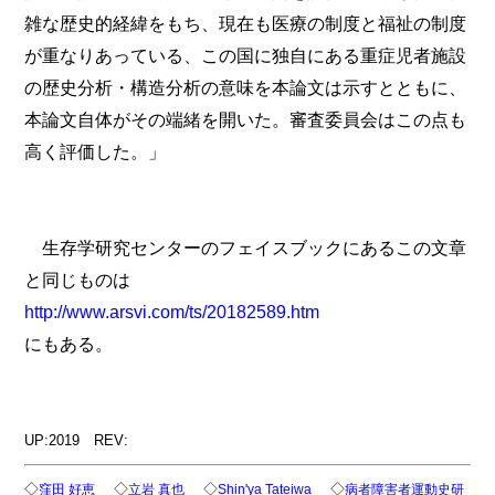
雑な歴史的経緯をもち、現在も医療の制度と福祉の制度
が重なりあっている、この国に独自にある重症児者施設
の歴史分析・構造分析の意味を本論文は示すとともに、
本論文自体がその端緒を開いた。審査委員会はこの点も
高く評価した。」
生存学研究センターのフェイスブックにあるこの文章
と同じものは
http://www.arsvi.com/ts/20182589.htm
にもある。
UP:2019 REV:
◇
◇
◇
◇
窪田 好恵
立岩 真也
Shin'ya Tateiwa
病者障害者運動史研