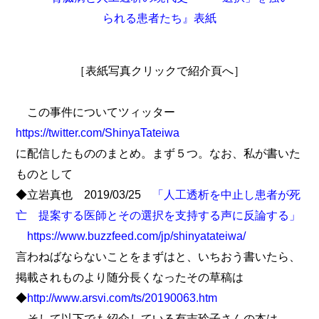
［表紙写真クリックで紹介頁へ］
この事件についてツィッター
https://twitter.com/ShinyaTateiwa
に配信したもののまとめ。まず５つ。なお、私が書いた
ものとして
◆立岩真也 2019/03/25
「人工透析を中止し患者が死
亡 提案する医師とその選択を支持する声に反論する」
https://www.buzzfeed.com/jp/shinyatateiwa/
言わねばならないことをまずはと、いちおう書いたら、
掲載されものより随分長くなったその草稿は
◆
http://www.arsvi.com/ts/20190063.htm
そして以下でも紹介している有吉玲子さんの本は