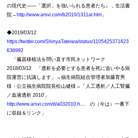
の現代史――「選択」を強いられる患者たち』，生活書
院→
http://www.arsvi.com/b2010/1311ar.htm
」
◆2019/03/12
https://twitter.com/ShinyaTateiwa/status/1105425371623
636992
「臓器移植法を問い直す市民ネットワーク
2018/03/12 「透析を必要とする患者を死に追いやる病
院運営に抗議します」→福生病院組合管理者加藤育男
様・公立福生病院院長松山健様→「人工透析／人工腎臓
／血液透析 2010'」
http://www.arsvi.com/d/a032010.h…
の（今は）一番下
に収録＆リンク」