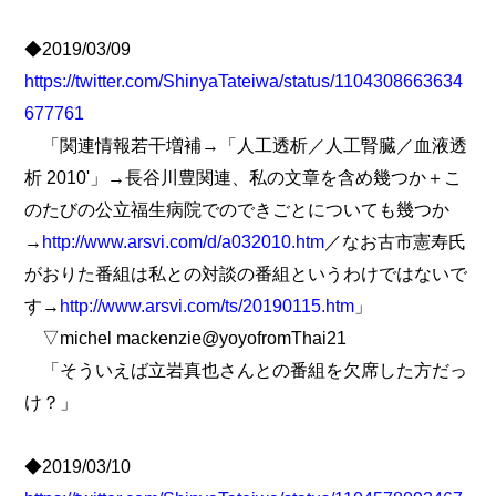
◆2019/03/09
https://twitter.com/ShinyaTateiwa/status/1104308663634
677761
「関連情報若干増補→「人工透析／人工腎臓／血液透
析 2010'」→長谷川豊関連、私の文章を含め幾つか＋こ
のたびの公立福生病院でのできごとについても幾つか
→
http://www.arsvi.com/d/a032010.htm
／なお古市憲寿氏
がおりた番組は私との対談の番組というわけではないで
す→
http://www.arsvi.com/ts/20190115.htm
」
▽michel mackenzie@yoyofromThai21
「そういえば立岩真也さんとの番組を欠席した方だっ
け？」
◆2019/03/10