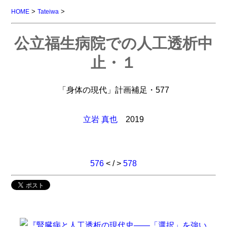
>
>
HOME
Tateiwa
公立福生病院での人工透析中
止・１
「身体の現代」計画補足・577
立岩 真也
2019
576
< / >
578