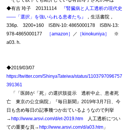
◆有吉 玲子 20131114
『腎臓病と人工透析の現代史
――「選択」を強いられる患者たち』
，生活書院，
336p. 3200+160 ISBN-10: 4865000178 ISBN-13:
978-4865000177
［amazon］
／
［kinokuniya］
※
a03. h.
◆2019/03/07
https://twitter.com/ShinyaTateiwa/status/1103797096757
391361
「「医師が「死」の選択肢提示 透析中止、患者死
亡 東京の公立病院」『毎日新聞』2019年3月7日、今
日も含め毎日の記事幾つか出ているようなので列挙
→
http://www.arsvi.com/d/et-2019.htm
人工透析につい
ての重要な頁→
http://www.arsvi.com/d/a03.htm
」