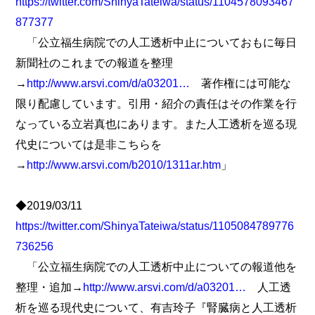
https://twitter.com/ShinyaTateiwa/status/1104578093467
877377
「公立福生病院での人工透析中止についておもに毎日
新聞社のこれまでの報道を整理
→
http://www.arsvi.com/d/a03201…
著作権には可能な
限り配慮しています。引用・紹介の責任はその作業を行
なっている立岩真也にあります。また人工透析を巡る現
代史については是非こちらを
→
http://www.arsvi.com/b2010/1311ar.htm
」
◆2019/03/11
https://twitter.com/ShinyaTateiwa/status/1105084789776
736256
「公立福生病院での人工透析中止についての報道他を
整理・追加→
http://www.arsvi.com/d/a03201…
人工透
析を巡る現代史について、有吉玲子『腎臓病と人工透析