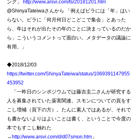
ング」
http://www.arsvi.com/ts/20181201.htm
@ShinyaTateiwaさんから 「例えばビラには「年」はい
らない。ビラに「何月何日どこどこで集会」とあった
ら、年はそれが出たその年のことに決まっているのだか
ら」こういうコメントって面白い。メタデータの議論に
有用。」
◆2018/12/03
https://twitter.com/ShinyaTateiwa/status/1069391147955
453952
「一昨日のシンポジウムでは藤吉圭二さんが研究する
人を募集されていた薬害関連。スモンについての頁をす
こし増補（頁下の方）。たんに素人ではあるが、それで
も書かないよりはよいことは書く、ということで今度の
本でもすこし触れた
→
http://www.arsvi.com/d/d07smon.htm
」