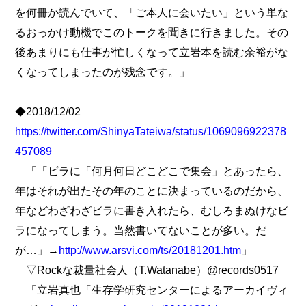
を何冊か読んでいて、「ご本人に会いたい」という単な
るおっかけ動機でこのトークを聞きに行きました。その
後あまりにも仕事が忙しくなって立岩本を読む余裕がな
くなってしまったのが残念です。」
◆2018/12/02
https://twitter.com/ShinyaTateiwa/status/1069096922378
457089
「「ビラに「何月何日どこどこで集会」とあったら、
年はそれが出たその年のことに決まっているのだから、
年などわざわざビラに書き入れたら、むしろまぬけなビ
ラになってしまう。当然書いてないことが多い。だ
が…」→
http://www.arsvi.com/ts/20181201.htm
」
▽Rockな裁量社会人（T.Watanabe）@records0517
「立岩真也「生存学研究センターによるアーカイヴィ