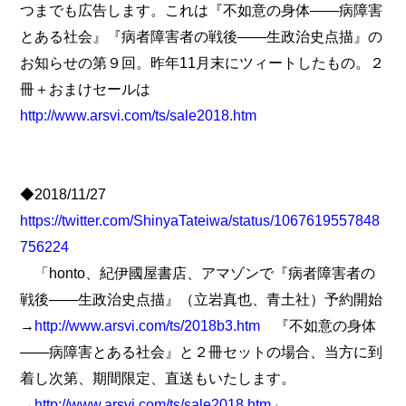
つまでも広告します。これは『不如意の身体――病障害
とある社会』『病者障害者の戦後――生政治史点描』の
お知らせの第９回。昨年11月末にツィートしたもの。２
冊＋おまけセールは
http://www.arsvi.com/ts/sale2018.htm
◆2018/11/27
https://twitter.com/ShinyaTateiwa/status/1067619557848
756224
「honto、紀伊國屋書店、アマゾンで『病者障害者の
戦後――生政治史点描』（立岩真也、青土社）予約開始
→
http://www.arsvi.com/ts/2018b3.htm
『不如意の身体
――病障害とある社会』と２冊セットの場合、当方に到
着し次第、期間限定、直送もいたします。
→
http://www.arsvi.com/ts/sale2018.htm
」