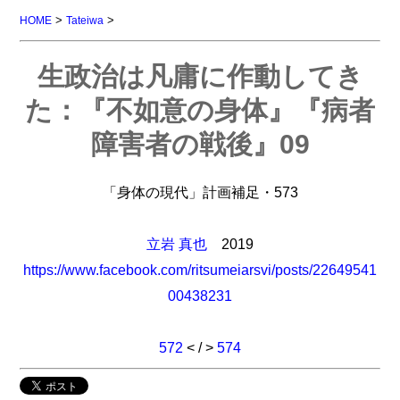
>
>
HOME
Tateiwa
生政治は凡庸に作動してき
た：『不如意の身体』『病者
障害者の戦後』09
「身体の現代」計画補足・573
立岩 真也
2019
https://www.facebook.com/ritsumeiarsvi/posts/22649541
00438231
572
< / >
574