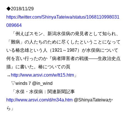
◆2018/11/29
https://twitter.com/ShinyaTateiwa/status/1068110998031
089664
「例えばスモン、新潟水俣病の発見者として知られ、
「難病」の人たちのために尽くしたということになって
いる椿忠雄という人（1921～1987）が水俣病について
何を言い行ったのか『病者障害者の戦後――生政治史点
描』に書いた。椿についての頁
→
http://www.arsvi.com/w/tt15.htm
」
▽winds７@in_wind
「水俣・水俣病：関連新聞記事
http://www.arsvi.com/d/m34a.htm
@ShinyaTateiwaか
ら」