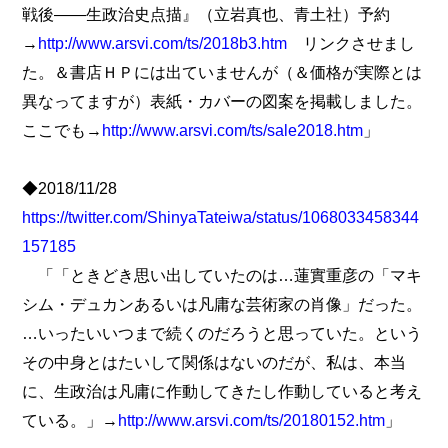
戦後――生政治史点描』（立岩真也、青土社）予約
→
http://www.arsvi.com/ts/2018b3.htm
リンクさせまし
た。＆書店ＨＰには出ていませんが（＆価格が実際とは
異なってますが）表紙・カバーの図案を掲載しました。
ここでも→
http://www.arsvi.com/ts/sale2018.htm
」
◆2018/11/28
https://twitter.com/ShinyaTateiwa/status/1068033458344
157185
「「ときどき思い出していたのは…蓮實重彦の「マキ
シム・デュカンあるいは凡庸な芸術家の肖像」だった。
…いったいいつまで続くのだろうと思っていた。という
その中身とはたいして関係はないのだが、私は、本当
に、生政治は凡庸に作動してきたし作動していると考え
ている。」→
http://www.arsvi.com/ts/20180152.htm
」