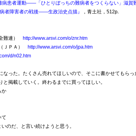
難病患者運動――「ひとりぼっちの難病者をつくらない」滋賀
病者障害者の戦後――生政治史点描』
，青土社，512p.
（全難連）
http://www.arsvi.com/o/znr.htm
会（ＪＰＡ）
http://www.arsvi.com/o/jpa.htm
.com/d/n02.htm
なった。たくさん売れてほしいので、そこに書かせてもらっ
りと掲載していく。終わるまでに買ってほしい。
るか
」
いて
いのだ、と言い続けようと思う。