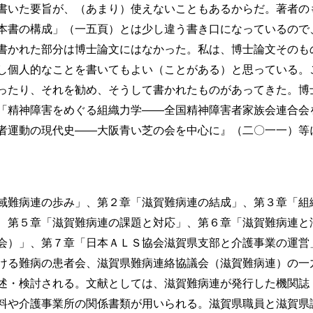
書いた要旨が、（あまり）使えないこともあるからだ。著者の
本書の構成」（一五頁）とは少し違う書き口になっているので
かれた部分は博士論文にはなかった。私は、博士論文そのも
し個人的なことを書いてもよい（ことがある）と思っている。
ったり、それを勧め、そうして書かれたものがあってきた。博
「精神障害をめぐる組織力学――全国精神障害者家族会連合会
者運動の現代史――大阪青い芝の会を中心に』（二〇一一）等
難病連の歩み」、第２章「滋賀難病連の結成」、第３章「組
、第５章「滋賀難病連の課題と対応」、第６章「滋賀難病連と
会）」、第７章「日本ＡＬＳ協会滋賀県支部と介護事業の運営
る難病の患者会、滋賀県難病連絡協議会（滋賀難病連）の一
述・検討される。文献としては、滋賀難病連が発行した機関誌
料や介護事業所の関係書類が用いられる。滋賀県職員と滋賀県