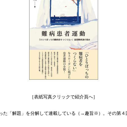
［表紙写真クリックで紹介頁へ］
た「解題」を分解して連載している（→趣旨※）。その第４