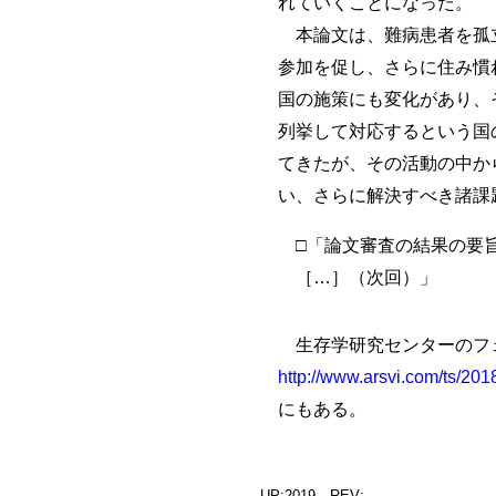
れていくことになった。
本論文は、難病患者を孤立
参加を促し、さらに住み慣
国の施策にも変化があり、
列挙して対応するという国
てきたが、その活動の中か
い、さらに解決すべき諸課
□「論文審査の結果の要
［…］（次回）」
生存学研究センターのフ
http://www.arsvi.com/ts/20
にもある。
UP:2019 REV: