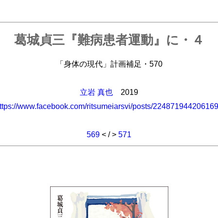
葛城貞三『難病患者運動』に・４
「身体の現代」計画補足・570
立岩 真也
2019
ttps://www.facebook.com/ritsumeiarsvi/posts/22487194420616
569
< / >
571