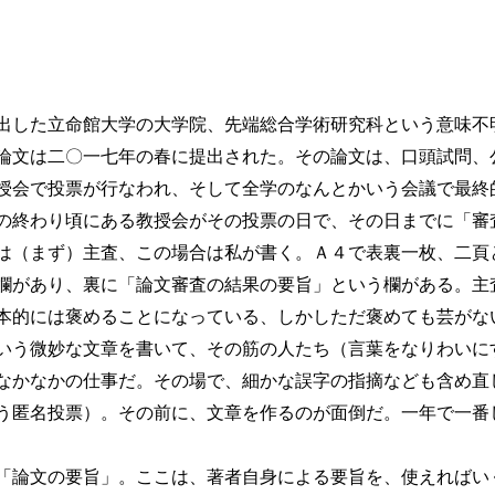
した立命館大学の大学院、先端総合学術研究科という意味不
論文は二〇一七年の春に提出された。その論文は、口頭試問、
授会で投票が行なわれ、そして全学のなんとかいう会議で最終
の終わり頃にある教授会がその投票の日で、その日までに「審
は（まず）主査、この場合は私が書く。Ａ４で表裏一枚、二頁
があり、裏に「論文審査の結果の要旨」という欄がある。主
本的には褒めることになっている、しかしただ褒めても芸がな
いう微妙な文章を書いて、その筋の人たち（言葉をなりわいに
なかなかの仕事だ。その場で、細かな誤字の指摘なども含め直
う匿名投票）。その前に、文章を作るのが面倒だ。一年で一番
論文の要旨」。ここは、著者自身による要旨を、使えればい