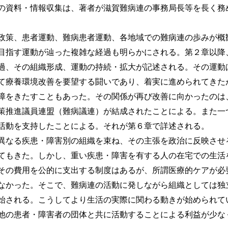
の資料・情報収集は、著者が滋賀難病連の事務局長等を長く務
策、患者運動、難病患者運動、各地域での難病連の歩みが概
目指す運動が辿った複雑な経過も明らかにされる。第２章以降
過、その組織形成、運動の持続・拡大が記述される。その運動
て療養環境改善を要望する闘いであり、着実に進められてきた
障をきたすこともあった。その関係が再び改善に向かったのは
策推進議員連盟（難病議連）が結成されたことによる。また一
活動を支持したことによる。それが第６章で詳述される。
なる疾患・障害別の組織を束ね、その主張を政治に反映させ
てもきた。しかし、重い疾患・障害を有する人の在宅での生活
その費用を公的に支出する制度はあるが、所謂医療的ケアが必
なかった。そこで、難病連の活動に発しながら組織としては独
始される。こうしてより生活の実際に関わる動きが始められて
他の患者・障害者の団体と共に活動することによる利益が少な