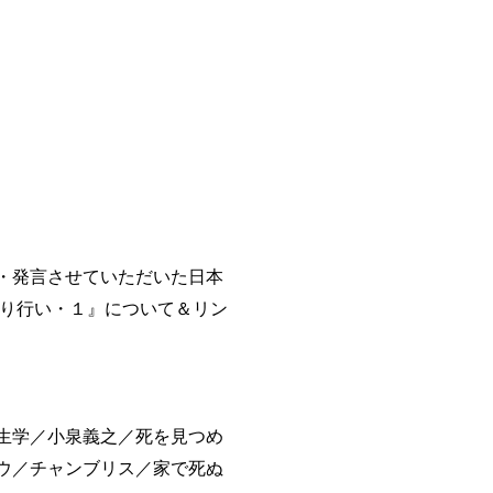
・発言させていただいた日本
語り行い・１』について＆リン
生学／小泉義之／死を見つめ
ウ／チャンブリス／家で死ぬ