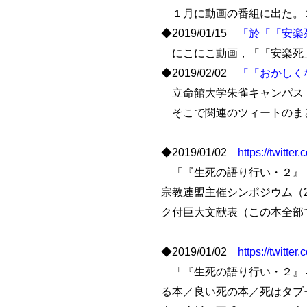
１月に動画の番組に出た。
◆2019/01/15
「於「「安楽
にこにこ動画，「「安楽死
◆2019/02/02
「「おかしく
立命館大学朱雀キャンパス
そこで関連のツィートのま
◆2019/01/02
https://twitt
「『生死の語り行い・２』「
宗教連盟主催シンポジウム（
ク付巨大文献表（この本全部で
◆2019/01/02
https://twitt
「『生死の語り行い・２』→
る本／良い死の本／死はタブ