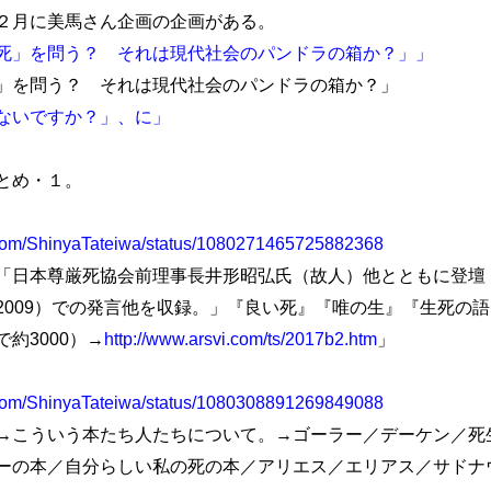
２月に美馬さん企画の企画がある。
死」を問う？ それは現代社会のパンドラの箱か？」」
」を問う？ それは現代社会のパンドラの箱か？」
ないですか？」、に」
とめ・１。
er.com/ShinyaTateiwa/status/1080271465725882368
日本尊厳死協会前理事長井形昭弘氏（故人）他とともに登壇
2009）での発言他を収録。」『良い死』『唯の生』『生死の
約3000）→
http://www.arsvi.com/ts/2017b2.htm
」
er.com/ShinyaTateiwa/status/1080308891269849088
こういう本たち人たちについて。→ゴーラー／デーケン／死
ーの本／自分らしい私の死の本／アリエス／エリアス／サドナ