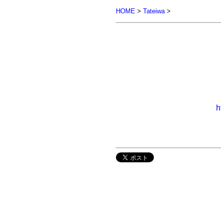
HOME
>
Tateiwa
>
h