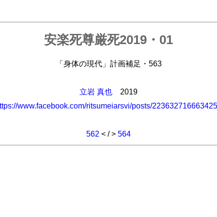
安楽死尊厳死2019・01
「身体の現代」計画補足・563
立岩 真也
2019
ttps://www.facebook.com/ritsumeiarsvi/posts/22363271666342
562
< / >
564