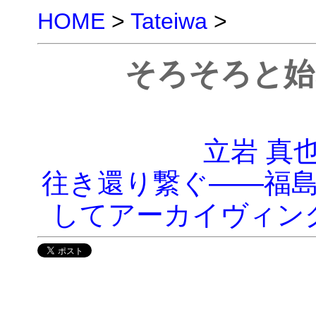
HOME
>
Tateiwa
>
そろそろと始
立岩 真
往き還り繋ぐ――福
してアーカイヴィン