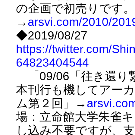
の企画で初売りです
→
arsvi.com/2010/20
◆2019/08/27
https://twitter.com/Sh
64823404544
「09/06「往き還
本刊行も機してアー
ム第２回」→
arsvi.c
場：立命館大学朱雀キ
し込み不要ですが、支