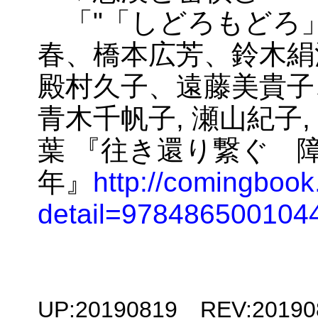
「"「しどろもどろ」
春、橋本広芳、鈴木絹
殿村久子、遠藤美貴子
青木千帆子, 瀬山紀子,
葉 『往き還り繋ぐ 障
年』
http://comingbook
detail=978486500104
UP:20190819 REV:20190