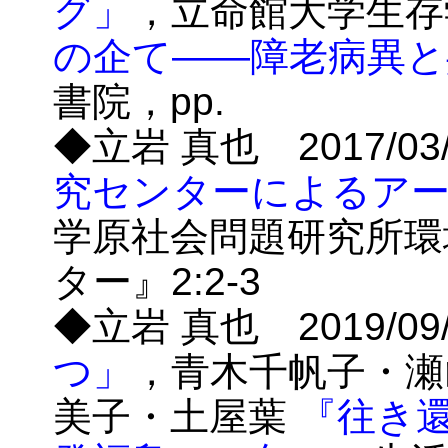
グ」
，立命館大学生存
の企て――障老病異と
書院，pp.
◆立岩 真也 2017/0
究センターによるア
学原社会問題研究所環
ター』2:2-3
◆立岩 真也 2019/0
つ」
，青木千帆子・瀬
美子・土屋葉
『往き