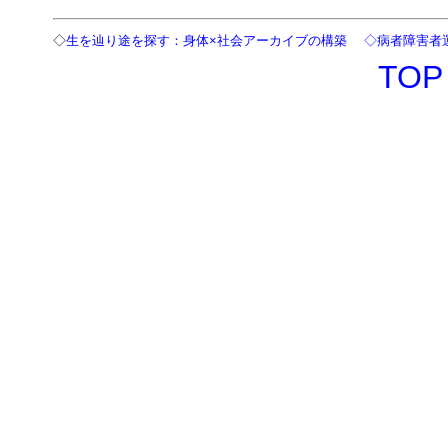
◇
生を辿り途を探す：身体×社会アーカイブの構築 ◇
病者障害者
TOP