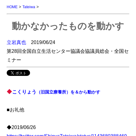
>
>
HOME
Tateiwa
動かなかったものを動かす
立岩真也
2019/06/24
第28回全国自立生活センター協議会協議員総会・全国セ
ミナー
◆
こくりょう
（旧国立療養所）を＆から動かす
■お礼他
◆2019/06/26