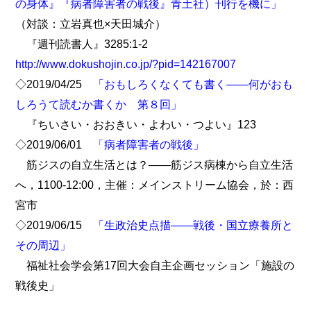
の身体』『病者障害者の戦後』青土社）刊行を機に」
（対談：立岩真也×天田城介）
『週刊読書人』3285:1-2
http://www.dokushojin.co.jp/?pid=142167007
◇2019/04/25
「おもしろくなくても書く――何がおも
しろうて読むか書くか 第８回」
『ちいさい・おおきい・よわい・つよい』123
◇2019/06/01
「病者障害者の戦後」
筋ジスの自立生活とは？――筋ジス病棟から自立生活
へ，1100-12:00，主催：メインストリーム協会，於：西
宮市
◇2019/06/15
「生政治史点描――戦後・国立療養所と
その周辺」
福祉社会学会第17回大会自主企画セッション「施設の
戦後史」