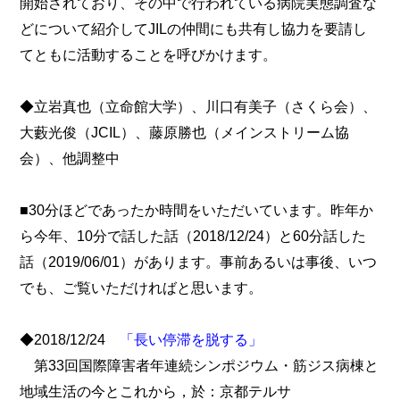
開始されており、その中で行われている病院実態調査な
どについて紹介してJILの仲間にも共有し協力を要請し
てともに活動することを呼びかけます。
◆立岩真也（立命館大学）、川口有美子（さくら会）、
大藪光俊（JCIL）、藤原勝也（メインストリーム協
会）、他調整中
■30分ほどであったか時間をいただいています。昨年か
ら今年、10分で話した話（2018/12/24）と60分話した
話（2019/06/01）があります。事前あるいは事後、いつ
でも、ご覧いただければと思います。
◆2018/12/24
「長い停滞を脱する」
第33回国際障害者年連続シンポジウム・筋ジス病棟と
地域生活の今とこれから，於：京都テルサ