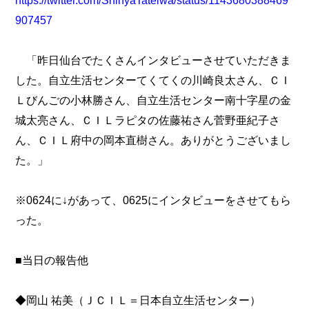
https://twitter.com/ShinyaTateiwa/status/1143680388469
907457
「昨日仙台でたくさんインタビューさせていただきま
した。自立生活センターてくてくの川崎良太さん、ＣＩ
Ｌびんごの小林勝さん、自立生活センター南十字星の金
城太亮さん、ＣＩＬラピタの佐藤祐さん菅野亜紀子さ
ん、ＣＩＬ府中の岡本直樹さん。ありがとうございまし
た。」
※0624に↓があって、0625にインタビューをさせてもら
った。
■当日の報告他
◆岡山 祐美（ＪＣＩＬ＝日本自立生活センター）