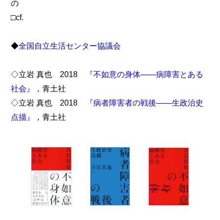
の
□cf.
◆
全国自立生活センター協議会
◇立岩 真也 2018
『不如意の身体――病障害とある
社会』
，青土社
◇立岩 真也 2018
『病者障害者の戦後――生政治史
点描』
，青土社