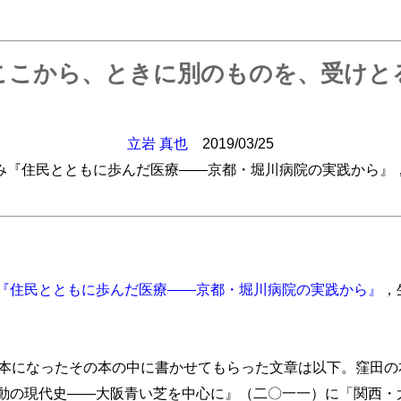
ここから、ときに別のものを、受けと
立岩 真也
2019/03/25
み『住民とともに歩んだ医療――京都・堀川病院の実践から』
『住民とともに歩んだ医療――京都・堀川病院の実践から』
，
が本になったその本の中に書かせてもらった文章は以下。窪田の
の現代史――大阪青い芝を中心に』（二〇一一）に「関西・