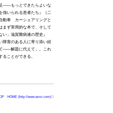
足――もっとできたらよいな
を強いられる患者たち』（二
自動車 カーシェアリングと
はまず実用的な本で、そして
ない」滋賀難病連の歴史』
い障害のある人に寄り添い続
て――解題に代えて」。これ
することができる。
OP
HOME (http://www.arsvi.com)
◇