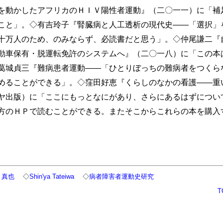
を動かしたアフリカのＨＩＶ陽性者運動』（二〇一一）に「補
こと」。◇有吉玲子『腎臓病と人工透析の現代史――「選択」
十万人のため、のみならず、必読書だと思う」。◇仲尾謙二『
動車保有・脱運転免許のシステムへ』（二〇一八）に「この本
葛城貞三『難病患者運動――「ひとりぼっちの難病者をつくら
めることができる」。◇窪田好恵『くらしのなかの看護――重
ヤ出版）に「ここにもっとなにがあり、さらにあるはずについ
方のＨＰで読むことができる。またそこからこれらの本を購入
 真也
◇
Shin'ya Tateiwa
◇
病者障害者運動史研究
T