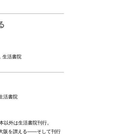
る
，生活書院
生活書院
本以外は生活書院刊行。
大阪を讃える――そして刊行