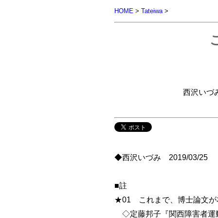
HOME
>
Tateiwa
>
西沢いづ
◆西沢いづみ 2019/03/25
■註
★01 これまで、博士論文
◇定藤邦子『関西障害者運動