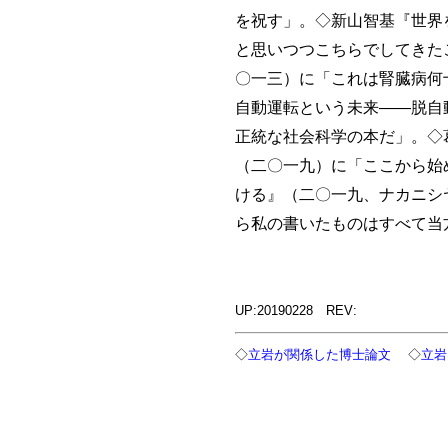
を祝す」。◇新山智基『世界
と思いつつこちらでしてきた
〇一三）に「これは腎臓病何
自動運転という未来――脱自
正統な社会科学の本だ」。◇
（二〇一九）に「ここから始
ける』（二〇一九、ナカニシ
ら私の書いたものはすべて当
UP:20190228 REV:
◇
立岩が関係した博士論文
◇
立岩