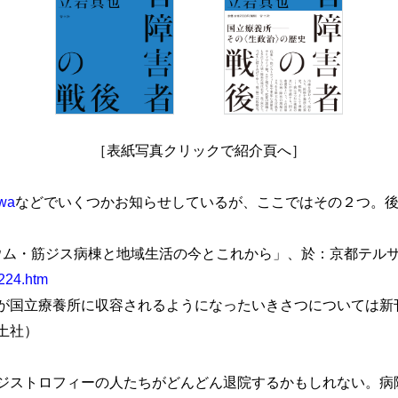
［表紙写真クリックで紹介頁へ］
iwa
などでいくつかお知らせしているが、ここではその２つ。
ジウム・筋ジス病棟と地域生活の今とこれから」、於：京都テル
1224.htm
国立療養所に収容されるようになったいきさつについては新
土社）
ジストロフィーの人たちがどんどん退院するかもしれない。病