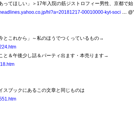
あってほしい」＞17年入院の筋ジストロフィー男性、京都で始
//headlines.yahoo.co.jp/hl?a=20181217-00010000-kyt-soci
… @Y
今とこれから」～私のほうでつくっているもの→
1224.htm
こと＆午後少し話＆パーティ出ます・本売ります→
018.htm
イスブックにあるこの文章と同じものは
2551.htm