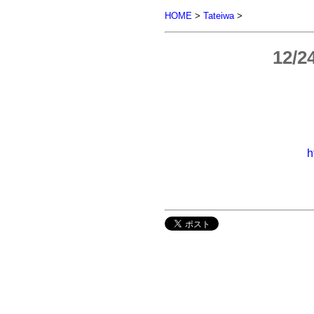
HOME
>
Tateiwa
>
12
h