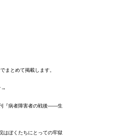
後でまとめて掲載します。
サ→
刊『病者障害者の戦後――生
院はぼくたちにとっての牢獄