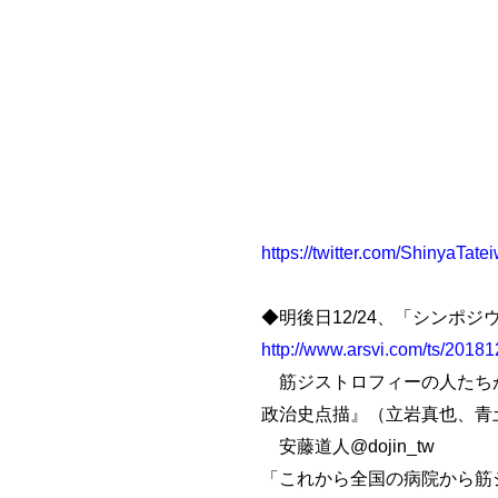
https://twitter.com/ShinyaTate
◆明後日12/24、「シンポ
http://www.arsvi.com/ts/2018
筋ジストロフィーの人たちが
政治史点描』（立岩真也、青
安藤道人@dojin_tw
「これから全国の病院から筋