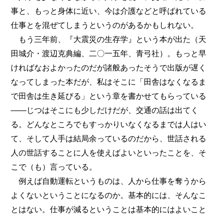
事と、もっと身体に近い、今は介護などと呼ばれている
仕事とを混ぜてしまうというのがあるかもしれない。
もう三年前、『大震災の生存学』という本が出た（天
田城介・渡辺克典編、二〇一五年、青弓社）。もっと早
ければなおよかったのだが諸般あったそうで出版が遅く
なってしまった本だが、私はそこに「田舎はなくなるま
で田舎は生き延びる」という章を書かせてもらっている
――じつはそこにも少しだけだが、交通の話は出てく
る。どんなところでもすっかりいなくなるまでは人はい
て、そして人手は結局余っているのだから、世話される
人の世話することに人を使えばよいといったことを、そ
こで（も）言っている。
例えば自動運転というものは、人から仕事を奪うから
よくないということになるのか。基本的には、そんなこ
とはない。仕事が減るということは基本的にはよいこと