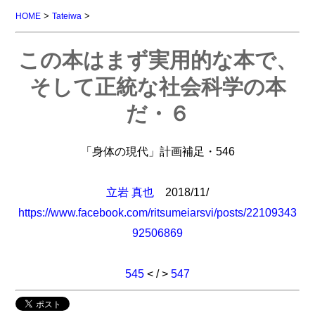
>
>
HOME
Tateiwa
この本はまず実用的な本で、
そして正統な社会科学の本
だ・６
「身体の現代」計画補足・546
立岩 真也
2018/11/
https://www.facebook.com/ritsumeiarsvi/posts/22109343
92506869
545
< / >
547