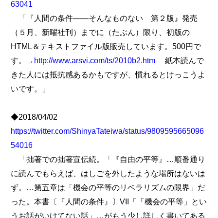
63041
「『人間の条件――そんなものない 第２版』発売
（５月、新曜社刊）までに（たぶん）限り、初版の
HTML＆テキストファイル版販売しています。500円で
す。→
http://www.arsvi.com/ts/2010b2.htm
紙本読んで
きた人には抵抗感あるかもですが、慣れるとけっこうよ
いです。」
◆2018/04/02
https://twitter.com/ShinyaTateiwa/status/9809595665096
54016
「拙著での拙著宣伝続。「『自由の平等』…順番通り
に読んでもらえば、はしごを外したような場所はないは
ず。…第五章は「機会の平等のリベラリズムの限界」だ
った。本書〔『人間の条件』〕VII「「機会の平等」とい
うお話がいけてない話」…がもう少し詳しく書いてある