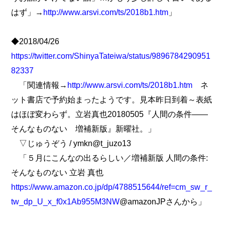
はず」→
http://www.arsvi.com/ts/2018b1.htm
」
◆2018/04/26
https://twitter.com/ShinyaTateiwa/status/9896784290951
82337
「関連情報→
http://www.arsvi.com/ts/2018b1.htm
ネ
ット書店で予約始まったようです。見本昨日到着～表紙
はほぼ変わらず。立岩真也20180505『人間の条件――
そんなものない 増補新版』新曜社。」
▽じゅうぞう / ymkn@t_juzo13
「５月にこんなの出るらしい／増補新版 人間の条件:
そんなものない 立岩 真也
https://www.amazon.co.jp/dp/4788515644/ref=cm_sw_r_
tw_dp_U_x_f0x1Ab955M3NW
@amazonJPさんから」