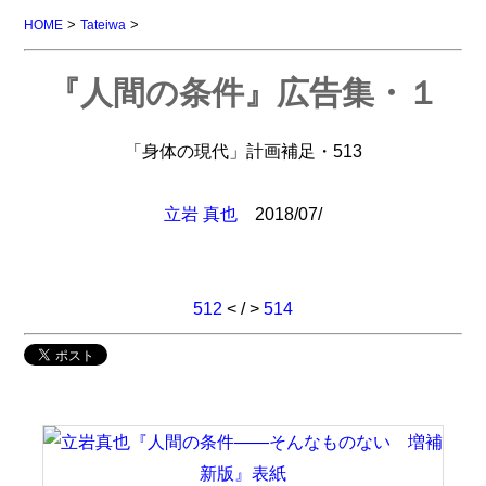
>
>
HOME
Tateiwa
『人間の条件』広告集・１
「身体の現代」計画補足・513
立岩 真也
2018/07/
512
< / >
514