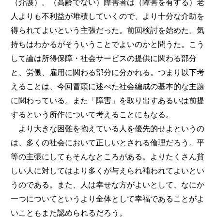
（介護）。（高齢でない）障害者は（障害を有する）老
人よりも不利益が堆積していくので、より十分な介助を
得られてよいという主張だった。前回検討を始めた。気
持ちはわかるがそういうことでよいのかと問うた。こう
して論は所得保障・社会サービスの提供に関わる部分
と、労働、雇用に関わる部分に分かれる。つまり以下考
えることは、今回冒頭に述べた社会編成の基本的な主題
に関わっている。また「障害」を取り出すあるいは前提
するという所作について考えることにもなる。
より大きな困難を抱えている人を優先的せよというの
は、多くの社会において正しいとされる倫理だろう。平
等の主張にしてもそんなところがある。よりたくさん貧
しい人に対してはより多くが与えられ補われてよいとい
うのである。また、人は幸せな方がよいとして、なにか
一つについてというより全体として幸福であることがよ
いこともまた認められるだろう。