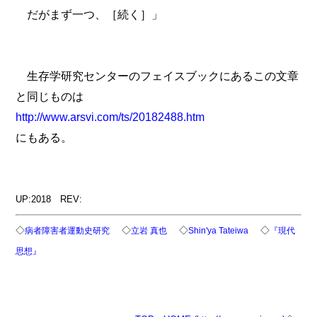
だがまず一つ、［続く］」
生存学研究センターのフェイスブックにあるこの文章
と同じものは
http://www.arsvi.com/ts/20182488.htm
にもある。
UP:2018 REV:
◇
◇
◇
◇
病者障害者運動史研究
立岩 真也
Shin'ya Tateiwa
『現代
思想』