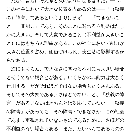
だが、普通に考えると次のようになるはずだ。一つ、
この社会において大きな位置を占めるのは――「（狭義
の）障害」であるというよりはまず――「できないこ
と」「非能力」であり、そのことに関わる不利益はたし
かに大きい。そして大変であること（不利益が大きいこ
と）にはもちろん理由がある。この社会において能力が
大きな位置を占め、価値づけられ、実生活に影響するか
らである。
次にもちろん、できなさに関わる不利にも大きい場合
とそうでない場合とがある。いくらかの非能力は大きく
作用する。だがそれほどではない場合もたくさんある。
そしてその大変である／さほどでない、と、「狭義の障
害」がある／ないはきちんとは対応していない。「狭義
の障害」があっても、その障害～できなさが、この社会
であまり重視されていないものであるために、さほどの
不利益のない場合もある。また、たいへんであるものの