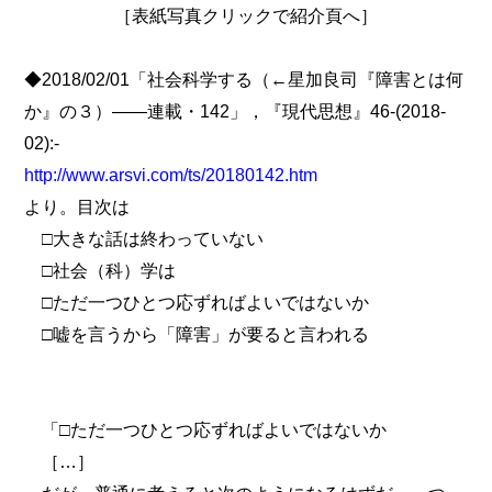
［表紙写真クリックで紹介頁へ］
◆2018/02/01「社会科学する（←星加良司『障害とは何
か』の３）――連載・142」，『現代思想』46-(2018-
02):-
http://www.arsvi.com/ts/20180142.htm
より。目次は
□大きな話は終わっていない
□社会（科）学は
□ただ一つひとつ応ずればよいではないか
□嘘を言うから「障害」が要ると言われる
「□ただ一つひとつ応ずればよいではないか
［…］