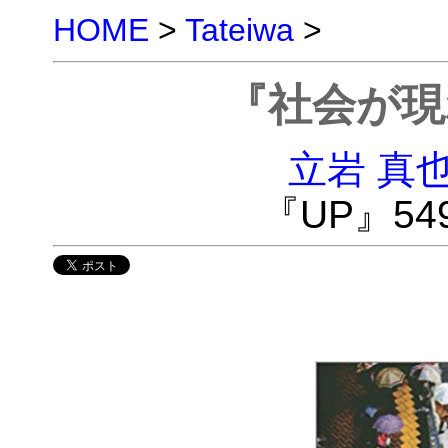
HOME
>
Tateiwa
>
『社会が現
立岩 真
『UP』549(