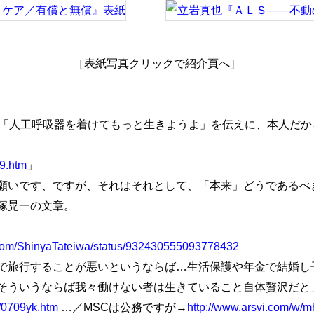
［表紙写真クリックで紹介頁へ］
「人工呼吸器を着けてもっと生きようよ」を伝えに、本人だか
9.htm
」
いです、ですが、それはそれとして、「本来」どうであるべ
塚晃一の文章。
er.com/ShinyaTateiwa/status/932430555093778432
旅行することが悪いというならば…生活保護や年金で結婚し
そういうならば我々働けない者は生きていること自体贅沢だと
/0709yk.htm
…／MSCは公務ですが→
http://www.arsvi.com/w/