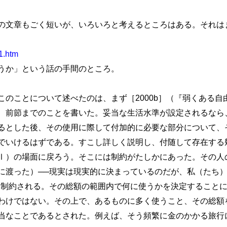
文章もごく短いが、いろいろと考えるところはある。それは
1.htm
うか」という話の手間のところ。
ことについて述べたのは、まず［2000b］（『弱くある自由
、前節までのことを書いた。妥当な生活水準が設定されるなら
るとした後、その使用に際して付加的に必要な部分について、
でいけるはずである。すこし詳しく説明し、付随して存在する
）の場面に戻ろう。そこには制約がたしかにあった。その人
に渡った）──現実は現実的に決まっているのだが、私（たち
て制約される。その総額の範囲内で何に使うかを決定すること
わけではない。その上で、あるものに多く使うこと、その総額
当なことであるとされた。例えば、そう頻繁に金のかかる旅行