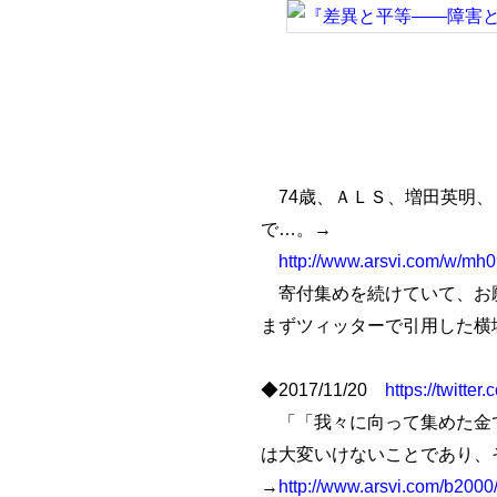
74歳、ＡＬＳ、増田英明、
で…。→
http://www.arsvi.com/w/mh0
寄付集めを続けていて、お願
まずツィッターで引用した横
◆2017/11/20
https://twitt
「「我々に向って集めた金で
は大変いけないことであり、
→
http://www.arsvi.com/b2000