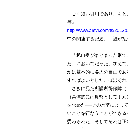
ごく短い引用であり、もとの
等』
http://www.arsvi.com/ts/2012b
中の関連する記述。「誰が払
「私自身がまとまった形でこの
た）においてだった。加えて
かは基本的に各人の自由であ
すればよいとした。ほぼそれ
さきに見た所謂所得保障（Ⅰ
（具体的には貨幣として手元
を求めた──その水準によっ
いことを行なうことができる
委ねられた。そしてそれは正