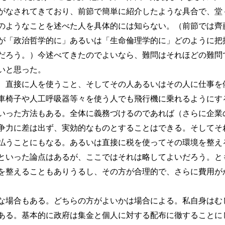
がなされてきており、前節で簡単に紹介したような具合で、堂
のようなことを述べた人を具体的には知らない。（前節では齊
が「政治哲学的に」あるいは「生命倫理学的に」どのように把
だろう。）今述べてきたのでよいなら、難問はそれほどの難問
いと思った。
直接に人を使うこと、そしてその人あるいはその人に仕事を
車椅子や人工呼吸器等々を使う人でも飛行機に乗れるようにす
いった方法もある。全体に義務づけるのであれば（さらに企業
争力に差は出ず、実効的なものとすることはできる。そしてそ
払うことにもなる。あるいは直接に税を使ってその環境を整え
といった論点はあるが、ここではそれは略してよいだろう。と
を整えることもありうるし、その方が合理的で、さらに費用が
場合もある。どちらの方がよいかは場合による。私自身はむ
ある。基本的に政府は集金と個人に対する配布に徹することに