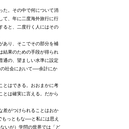
った。その中で何について消
して、年に二度海外旅行に行
すると、二度行く人にはその
。
があり、そこでその部分を補
は結果のための手段が得られ
普通の、望ましい水準に設定
の社会において──余計にか
ことはできる。おおまかに考
ことは確実に言える。だから
な差がつけられることはおか
でもっともな──と私には思え
いないが）学問の世界では「ど