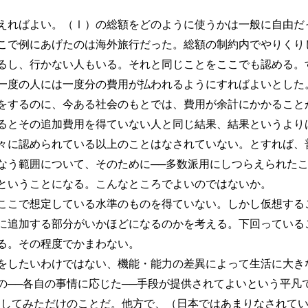
ればよい。（Ⅰ）の総額をどのように使うかは一般に自由だ
こで例にあげたのは海外旅行だった。総額の制約内でやりくり
るし、行かない人もいる。それと同じことをここでも認める。
一度の人には一度分の費用が払われるようにすればよいとした
するのに、今ある社会のもとでは、費用が余計にかかること
るとその追加費用を得ていない人と同じ結果、結果というより
々に認められている以上のことはなされていない。とすれば、
なう範囲について、そのために──多数派用にしつらえられたこ
ということになる。こんなところでよいのではないか。
こで想定している水準のものを得ていない。しかし仮想する
に追加する部分がいかほどになるのかを考える。下回っている
る。その程度でかまわない。
したいわけではない、機能・能力の差異によって生活に大き
の──各自の事情に応じた──手段が提供されてよいという平凡
にしてみただけのことだ。他方で、（日本ではあまりなされて