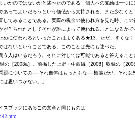
よいかのではないかと述べたのである。個人への支給は一つに
であってよいだろうという価値から支持される。また少なくと
直してみることである。実際の税金の使われ方を見た時、この
かが作られたとしてそれが誰によって使われることになるかで
ために使われるといったことはよくある★13。ただ、すくなく
ではないということである。このことは先にも述べた。
う人はいるだろう。それに対しては可能であると答えること
録の［2008a］、前掲した上野・中西編［2008］収録の［20
問題についての──それ自体はもっともな──疑義だが、それ以
には思いつかない。」
イスブックにあるこの文章と同じものは
2442.htm