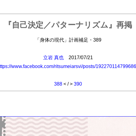
『自己決定／パターナリズム』再掲
「身体の現代」計画補足・389
立岩 真也
2017/07/21
ttps://www.facebook.com/ritsumeiarsvi/posts/19227011479968
388
< / >
390