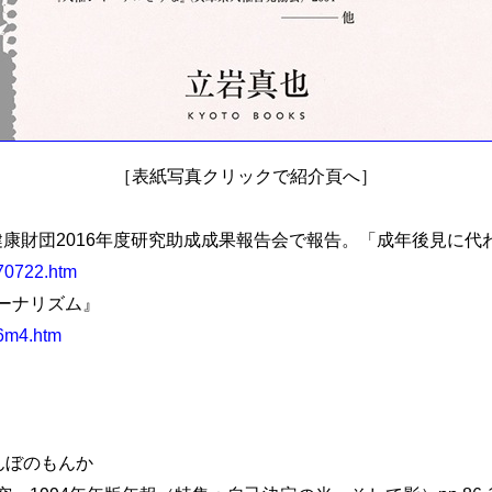
［表紙写真クリックで紹介頁へ］
健康財団2016年度研究助成成果報告会で報告。「成年後見に代
170722.htm
ーナリズム』
16m4.htm
なんぼのもんか