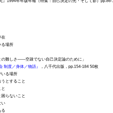
1994年年版年報（特集：自己決定の光・そして影）pp.86-1
存在
いる場所
めることの難しさ――空疎でない自己決定論のために」
会 制度／身体／物語』
，八千代出版，pp.154-184 50枚
がいる場所
うとすること
こと
と困らないこと
ない
ある