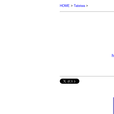
HOME
>
Tateiwa
>
h