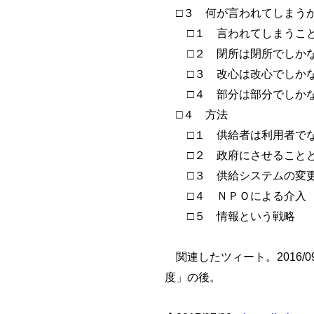
□３ 何が言われてしまう
□１ 言われてしまうこ
□２ 閉所は閉所でしか
□３ 改心は改心でしか
□４ 部分は部分でしか
□４ 方法
□１ 供給者は利用者でな
□２ 政府にさせることと
□３ 供給システムの変
□４ ＮＰＯによる介入
□５ 情報という戦略
関連したツィート。2016/0
度」の後。