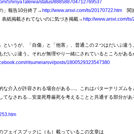
er.com/ShinyaTateiwa/status/888588704712769537
」報告10分終了→
http://www.arsvi.com/ts/20170722.htm
関連
円。表紙掲載されてないのに気づき掲載→
http://www.arsvi.com/t
というが、「自傷」と「他害」、普通この２つはだいぶ違う
もだいぶ違う。それが無理やり一緒にされているところがある
acebook.com/ritsumeiarsvi/posts/1800529323547380
な介入が許容される場合がある…。これはパターナリズムを
してなされる…安楽死尊厳死を考えることと共通する部分があ
2253.htm
のフェイスブックに（も）載っているこの文章は