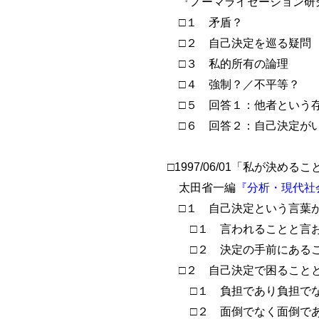
『ノーマライゼーション研究』
□１ 矛盾？
□２ 自己決定を巡る疑問
□３ 私的所有の論理
□４ 強制？／不平等？
□５ 回答１：他者という
□６ 回答２：自己決定が
□1997/06/01「私が決
太田省一編
『分析・現代社
□１ 自己決定という言葉
□１ 言われることと言お
□２ 決定の手前にある
□２ 自己決定で困ること
□１ 負担であり負担で
□２ 面倒でなく面倒で