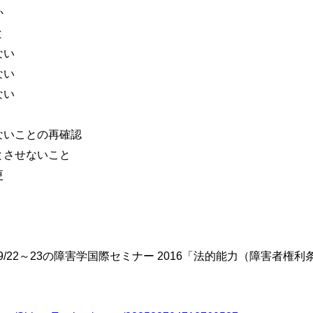
か
と
ない
ない
ない
いことの再確認
させないこと
更
9/22～23の障害学国際セミナー 2016「法的能力（障害者権