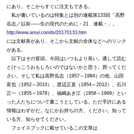
にあり。そこからすぐに注文もできる。
私が書いているのは特集とは別の連載第133回「高野
岳志／以前――生の現代のために・21 連載・」。
http://www.arsvi.com/ts/20170133.htm
には文献表があり、そこから文献の全体などへのリンク
がある。
以下はその冒頭。今回はいつもより長い。通して読む
とけっこうおもしろいのではないかと思う。買ってくだ
さい。そして私は高野岳志（1957～1984）の他、山田
富也（1952～2010）、渡辺正直（1954～2012）、石川
正一（1955～1978）、福嶋あき江（1958～1989）とい
った人たちについて書こうとしている。ただ手許にある
情報はわずかだ。なにかお持ちの方、ください。知って
いる方、知らせてください。
フェイスブックに載せているこの文章は