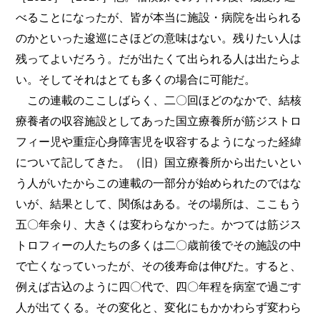
べることになったが、皆が本当に施設・病院を出られる
のかといった逡巡にさほどの意味はない。残りたい人は
残ってよいだろう。だが出たくて出られる人は出たらよ
い。そしてそれはとても多くの場合に可能だ。
この連載のここしばらく、二〇回ほどのなかで、結核
療養者の収容施設としてあった国立療養所が筋ジストロ
フィー児や重症心身障害児を収容するようになった経緯
について記してきた。（旧）国立療養所から出たいとい
う人がいたからこの連載の一部分が始められたのではな
いが、結果として、関係はある。その場所は、ここもう
五〇年余り、大きくは変わらなかった。かつては筋ジス
トロフィーの人たちの多くは二〇歳前後でその施設の中
で亡くなっていったが、その後寿命は伸びた。すると、
例えば古込のように四〇代で、四〇年程を病室で過ごす
人が出てくる。その変化と、変化にもかかわらず変わら