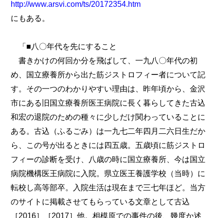
http://www.arsvi.com/ts/20172354.htm
にもある。
「■八〇年代を先にすること
書きかけの何回か分を飛ばして、一九八〇年代の初
め、国立療養所から出た筋ジストロフィー者について記
す。その一つのわかりやすい理由は、昨年頃から、金沢
市にある旧国立療養所医王病院に長く暮らしてきた古込
和宏の退院のための種々に少しだけ関わっていることに
ある。古込（ふるごみ）は一九七二年四月二六日生だか
ら、この号が出るときには四五歳。五歳頃に筋ジストロ
フィーの診断を受け、八歳の時に国立療養所、今は国立
病院機構医王病院に入院。県立医王養護学校（当時）に
転校し高等部卒。入院生活は現在まで三七年ほど。当方
のサイトに掲載させてもらっている文章として古込
［2016］［2017］他。相模原での事件の後、幾度か述