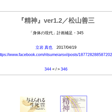
『精神』ver1.2／松山善三
「身体の現代」計画補足・345
立岩 真也
2017/04/19
ttps://www.facebook.com/ritsumeiarsvi/posts/18772828858720
344
< / >
346