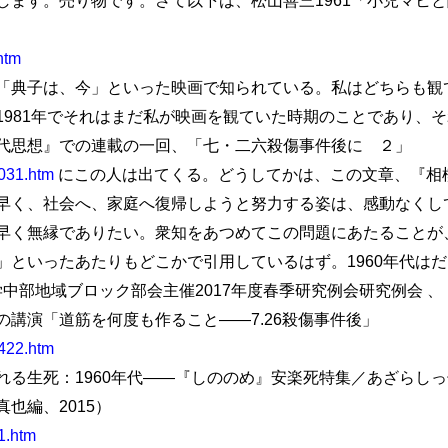
htm
「典子は、今」といった映画で知られている。私はどちらも観
1981年でそれはまだ私が映画を観ていた時期のことであり、
代思想』での連載の一回、「七・二六殺傷事件後に ２」
0031.htm
にこの人は出てくる。どうしてかは、この文章、『相
早く、社会へ、家庭へ復帰しようと努力する姿は、感動なくし
早く無縁でありたい。衆知をあつめてこの問題にあたることが
」といったあたりもどこかで引用しているはず。1960年代は
学中部地域ブロック部会主催2017年度春季研究例会研究例会 
講演「道筋を何度も作ること――7.26殺傷事件後」
0422.htm
れる生死：1960年代――『しののめ』安楽死特集／あざらし
也編、2015）
1.htm