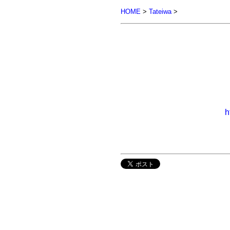
HOME
>
Tateiwa
>
h