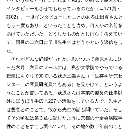
かという提案だった。これまで私はこの雑誌で幾人かに
インタビューをさせてもらっているのだが（→171頁・
註02）、一度インタビューしたことのある山田真さんと
もう一度もあり、といったことも含め、何人かの名前を
あげていただいた。どうしたものかとしばらく考えてい
て、同月の二六日に早川先生ではどうかという返信をし
た。
それがどんな経緯だったか。思いついて栗原さんに送
った六月二六日のメールには、私が大学院でやっている
授業にもぐりで来ている萩原三義さん（「生存学研究セ
ンター」の客員研究員でもある）を見かけて、というよ
うなことが書いてある。萩原さんは本業の鍼灸の仕事以
外にほうぼう手広△227 い活動をしている人で、先生と
は懇意とのことで、彼から先生の話も聞いていた。そし
てその頃私は第３章に記したように京都の十全会病院事
件のことをすこし調べていて、その地の数十年前のこと