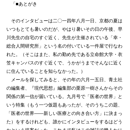
「■あとがき
そのインタビューは二〇一四年八月一日、京都の夏は
いつもとても暑いのだが、やはり暑いその日の午後、早
川先生の自宅のすぐ近く、先生が主催されている「幸・
総合人間研究所」という名の付いている一件屋で行なわ
れた。（そこはまた、私の勤め先である立命館大学・衣
笠キャンパスのすぐ近くで、うかがうまでそんなに近く
に住んでいることを知らなかった。）
メールを探してみると、その年の六月一五日、青土社
の編集者、『現代思想』編集部の栗原一樹さんからその
関係の第一信が届いている。九月号で「医者の世界」と
いう特集（もう一つ仮題もあったが、そのうちこの題、
「医者の世界――新しい医療との向き合い方」に決まっ
た）をするけれども、誰かにインタビューをするはどう