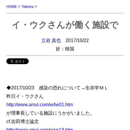
>
>
HOME
Tateiwa
イ・ウクさんが働く施設で
立岩 真也
2017/10/22
於：韓国
◆2017/10/23 感染の恐れについて→生存学ＭＬ
昨日イ・ウクさん
http://www.arsvi.com/w/lw01.htm
が理事長している施設にうかがいました。
cf.吉田博士論文
http://www.arsvi.com/w/ys13.htm