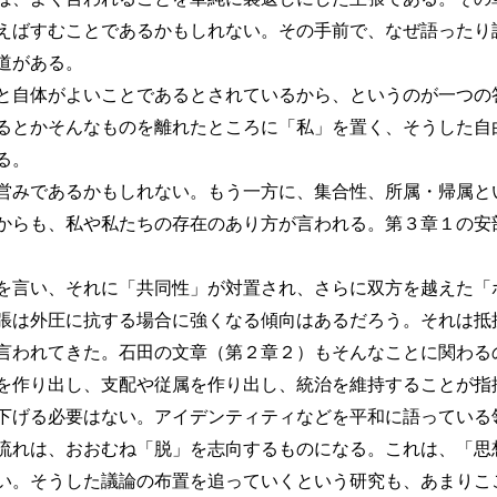
えばすむことであるかもしれない。その手前で、なぜ語ったり
道がある。
自体がよいことであるとされているから、というのが一つの
るとかそんなものを離れたところに「私」を置く、そうした自
る。
みであるかもしれない。もう一方に、集合性、所属・帰属と
からも、私や私たちの存在のあり方が言われる。第３章１の安
言い、それに「共同性」が対置され、さらに双方を越えた「
張は外圧に抗する場合に強くなる傾向はあるだろう。それは抵
言われてきた。石田の文章（第２章２）もそんなことに関わる
を作り出し、支配や従属を作り出し、統治を維持することが指
下げる必要はない。アイデンティティなどを平和に語っている
流れは、おおむね「脱」を志向するものになる。これは、「思
い。そうした議論の布置を追っていくという研究も、あまりこ