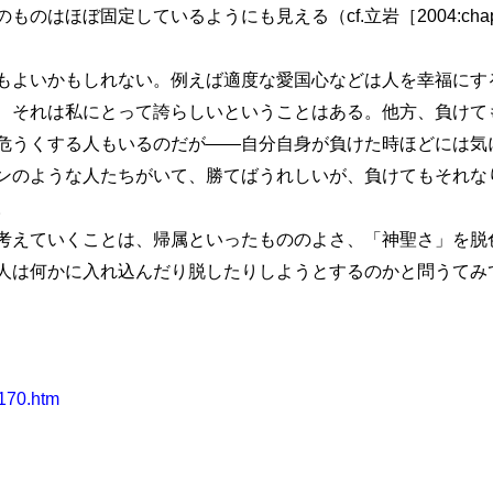
のはほぼ固定しているようにも見える（cf.立岩［2004:cha
よいかもしれない。例えば適度な愛国心などは人を幸福にす
、それは私にとって誇らしいということはある。他方、負けて
危うくする人もいるのだが――自分自身が負けた時ほどには気
ンのような人たちがいて、勝てばうれしいが、負けてもそれな
。
えていくことは、帰属といったもののよさ、「神聖さ」を脱
人は何かに入れ込んだり脱したりしようとするのかと問うてみ
2170.htm