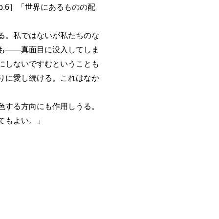
p.6］「世界にあるものの配
る。私ではないが私たちのな
も――真面目に没入してしま
にしないですむということも
りに愛し続ける。これはなか
色する方向にも作用しうる。
てもよい。」