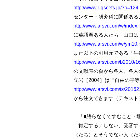
http://www.r-gscefs.jp/?p=124
センター・研究科に関係ある
http://www.arsvi.com/w/index.
に英語頁ある人たち。山口は
http://www.arsvi.com/w/ym10.
また以下の引用元である『生
http://www.arsvi.com/b2010/1
の文献表の頁から各人、各人
立岩［2004］は『自由の平
http://www.arsvi.com/ts/2016
から注文できます（テキスト
「■語らなくてすむこと・
肯定する／しない、受容する
（たち）とそうでない人（た