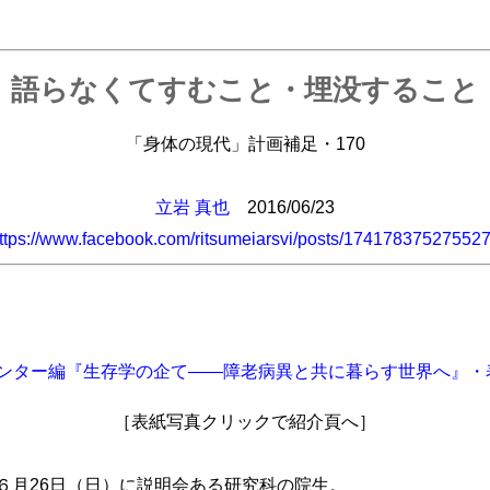
語らなくてすむこと・埋没すること
「身体の現代」計画補足・170
立岩 真也
2016/06/23
ttps://www.facebook.com/ritsumeiarsvi/posts/17417837527552
［表紙写真クリックで紹介頁へ］
月26日（日）に説明会ある研究科の院生。