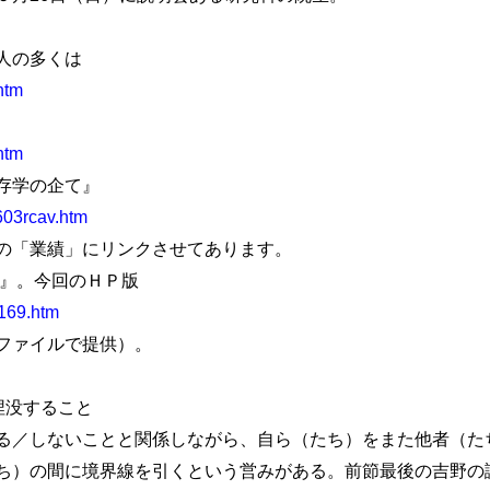
人の多くは
htm
htm
存学の企て』
603rcav.htm
の「業績」にリンクさせてあります。
等』。今回のＨＰ版
2169.htm
ファイルで提供）。
埋没すること
／しないことと関係しながら、自ら（たち）をまた他者（た
ち）の間に境界線を引くという営みがある。前節最後の吉野の