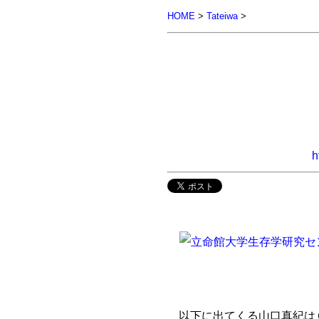
HOME
>
Tateiwa
>
h
以下に出てくる山口真紀は６