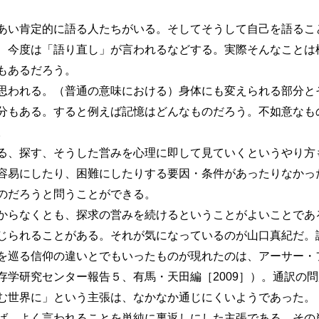
い肯定的に語る人たちがいる。そしてそうして自己を語るこ
、今度は「語り直し」が言われるなどする。実際そんなことは
もあるだろう。
われる。（普通の意味における）身体にも変えられる部分と
分もある。すると例えば記憶はどんなものだろう。不如意なも
。
、探す、そうした営みを心理に即して見ていくというやり方
容易にしたり、困難にしたりする要因・条件があったりなかっ
のだろうと問うことができる。
らなくとも、探求の営みを続けるということがよいことであ
られることがある。それが気になっているのが山口真紀だ。論文
を巡る信仰の違いとでもいったものが現れたのは、アーサー・
存学研究センター報告５、有馬・天田編［2009］）。通訳の
む世界に」という主張は、なかなか通じにくいようであった。
、よく言われることを単純に裏返しにした主張である。その